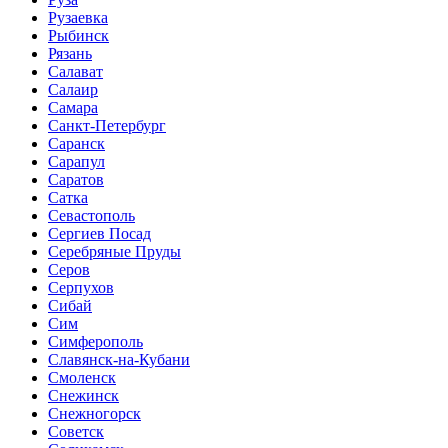
Рузаевка
Рыбинск
Рязань
Салават
Салаир
Самара
Санкт-Петербург
Саранск
Сарапул
Саратов
Сатка
Севастополь
Сергиев Посад
Серебряные Пруды
Серов
Серпухов
Сибай
Сим
Симферополь
Славянск-на-Кубани
Смоленск
Снежинск
Снежногорск
Советск