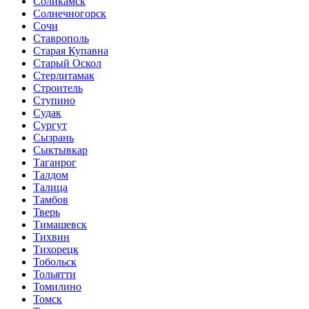
Соликамск
Солнечногорск
Сочи
Ставрополь
Старая Купавна
Старый Оскол
Стерлитамак
Строитель
Ступино
Судак
Сургут
Сызрань
Сыктывкар
Таганрог
Талдом
Талица
Тамбов
Тверь
Тимашевск
Тихвин
Тихорецк
Тобольск
Тольятти
Томилино
Томск