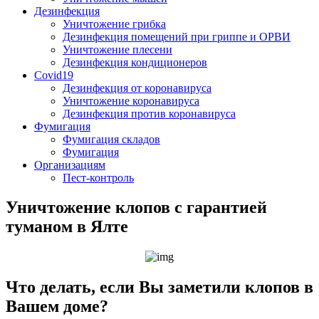
Дезинфекция
Уничтожение грибка
Дезинфекция помещений при гриппе и ОРВИ
Уничтожение плесени
Дезинфекция кондиционеров
Covid19
Дезинфекция от коронавируса
Уничтожение коронавируса
Дезинфекция против коронавируса
Фумигация
Фумигация складов
Фумигация
Организациям
Пест-контроль
Уничтожение клопов с гарантией
туманом в Ялте
Что делать, если Вы заметили клопов в
Вашем доме?