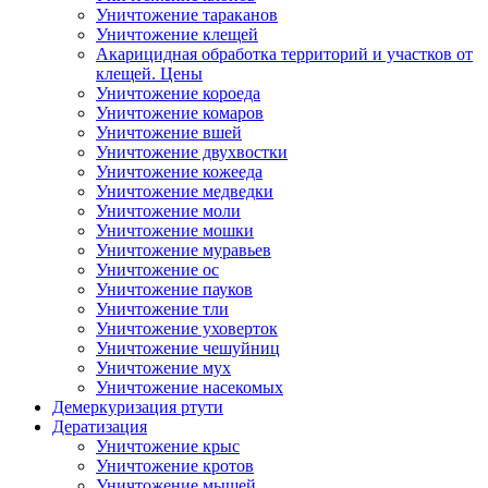
Уничтожение тараканов
Уничтожение клещей
Акарицидная обработка территорий и участков от
клещей. Цены
Уничтожение короеда
Уничтожение комаров
Уничтожение вшей
Уничтожение двухвостки
Уничтожение кожееда
Уничтожение медведки
Уничтожение моли
Уничтожение мошки
Уничтожение муравьев
Уничтожение ос
Уничтожение пауков
Уничтожение тли
Уничтожение уховерток
Уничтожение чешуйниц
Уничтожение мух
Уничтожение насекомых
Демеркуризация ртути
Дератизация
Уничтожение крыс
Уничтожение кротов
Уничтожение мышей