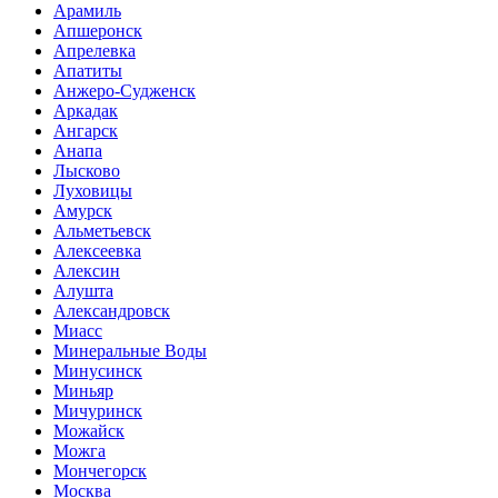
Арамиль
Апшеронск
Апрелевка
Апатиты
Анжеро-Судженск
Аркадак
Ангарск
Анапа
Лысково
Луховицы
Амурск
Альметьевск
Алексеевка
Алексин
Алушта
Александровск
Миасс
Минеральные Воды
Минусинск
Миньяр
Мичуринск
Можайск
Можга
Мончегорск
Москва