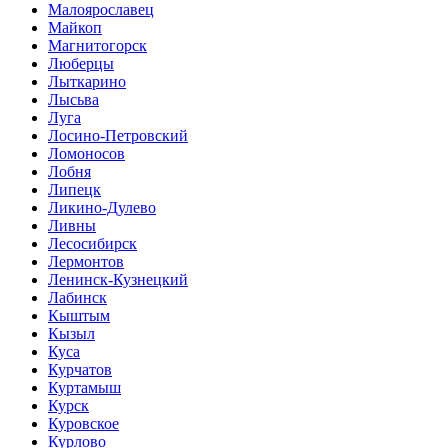
Малоярославец
Майкоп
Магнитогорск
Люберцы
Лыткарино
Лысьва
Луга
Лосино-Петровский
Ломоносов
Лобня
Липецк
Ликино-Дулево
Ливны
Лесосибирск
Лермонтов
Ленинск-Кузнецкий
Лабинск
Кыштым
Кызыл
Куса
Курчатов
Куртамыш
Курск
Куровское
Курлово