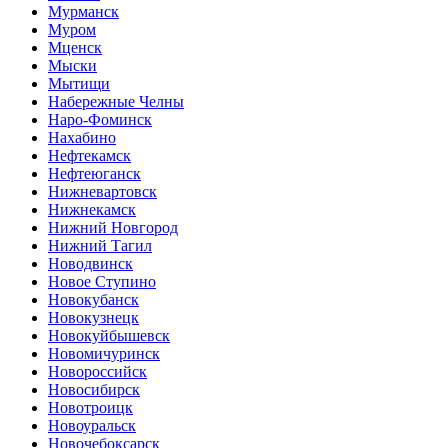
Мурманск
Муром
Мценск
Мыски
Мытищи
Набережные Челны
Наро-Фоминск
Нахабино
Нефтекамск
Нефтеюганск
Нижневартовск
Нижнекамск
Нижний Новгород
Нижний Тагил
Новодвинск
Новое Ступино
Новокубанск
Новокузнецк
Новокуйбышевск
Новомичуринск
Новороссийск
Новосибирск
Новотроицк
Новоуральск
Новочебоксарск