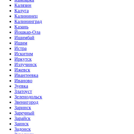
Калязин
Калуга
Калининец
Калининград
Казань
Йошкар-Ола
Ишимбай
Ишим
Истра
Искитим
Иркутск
Излучинск
Ижевск
Ивантеевка
Иваново
Зуевка
Златоуст
Зеленодольск
Звенигород
Заринск
Заречный
Зарайск
Заинск
Задонск