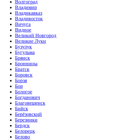
Волгоград
Владимир
Владикавказ
Владивосток
Вичуга
Видное
Великий Новгород
Великие Луки
Бузулук
Бугульма
Брянск
Бронницы
Братск
Боровск
Борзя
Бор
Бологое
Богданович
Благовещенск
Бийск
Берёзовский
Березники
Бердск
Белорецк
Белово