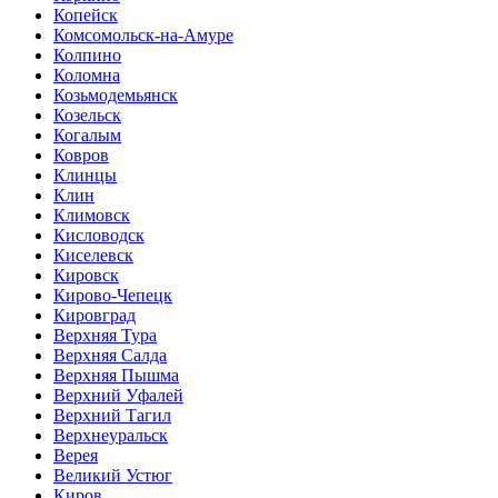
Копейск
Комсомольск-на-Амуре
Колпино
Коломна
Козьмодемьянск
Козельск
Когалым
Ковров
Клинцы
Клин
Климовск
Кисловодск
Киселевск
Кировск
Кирово-Чепецк
Кировград
Верхняя Тура
Верхняя Салда
Верхняя Пышма
Верхний Уфалей
Верхний Тагил
Верхнеуральск
Верея
Великий Устюг
Киров