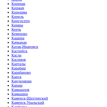
Кириши
Киржач
Кинешма
Кинель
Кингисепп
Кимры
Керчь
Кемерово
Кашира
Качканар
Катав-Ивановск
Каспийск
Касли
Касимов
Карталы
Карабаш
Карабаново
Канск
Кандалакша
Канаш
Камышлов
Камышин
Каменск-Шахтинский
Каменск-Уральский
Камбарка