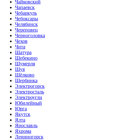
Чайковский
Чапаевск
Чебаркуль
Чебоксары
Челябинск
Череповец
Черноголовка
Чехов
Чита
Шатура
Шебекино
Шумерля
Шуя
Щёлково
Щербинка
Электрогорск
Электросталь
Электроугли
Юбилейный
Юрга
Якутск
Ялта
Ярославль
Яхрома
Лениногорск