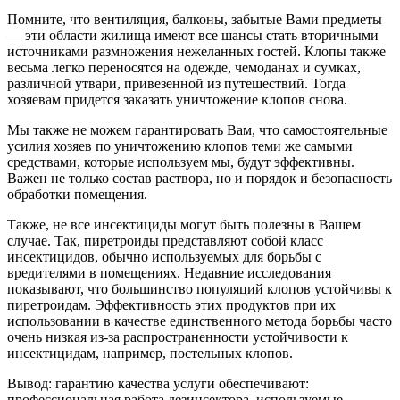
Помните, что вентиляция, балконы, забытые Вами предметы
— эти области жилища имеют все шансы стать вторичными
источниками размножения нежеланных гостей. Клопы также
весьма легко переносятся на одежде, чемоданах и сумках,
различной утвари, привезенной из путешествий. Тогда
хозяевам придется заказать уничтожение клопов снова.
Мы также не можем гарантировать Вам, что самостоятельные
усилия хозяев по уничтожению клопов теми же самыми
средствами, которые используем мы, будут эффективны.
Важен не только состав раствора, но и порядок и безопасность
обработки помещения.
Также, не все инсектициды могут быть полезны в Вашем
случае. Так, пиретроиды представляют собой класс
инсектицидов, обычно используемых для борьбы с
вредителями в помещениях. Недавние исследования
показывают, что большинство популяций клопов устойчивы к
пиретроидам. Эффективность этих продуктов при их
использовании в качестве единственного метода борьбы часто
очень низкая из-за распространенности устойчивости к
инсектицидам, например, постельных клопов.
Вывод: гарантию качества услуги обеспечивают:
профессиональная работа дезинсектора, используемые