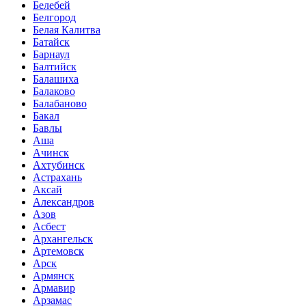
Белебей
Белгород
Белая Калитва
Батайск
Барнаул
Балтийск
Балашиха
Балаково
Балабаново
Бакал
Бавлы
Аша
Ачинск
Ахтубинск
Астрахань
Аксай
Александров
Азов
Асбест
Архангельск
Артемовск
Арск
Армянск
Армавир
Арзамас