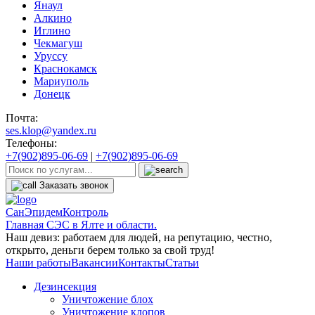
Янаул
Алкино
Иглино
Чекмагуш
Уруссу
Краснокамск
Мариуполь
Донецк
Почта:
ses.klop@yandex.ru
Телефоны:
+7(902)895-06-69
|
+7(902)895-06-69
Заказать звонок
СанЭпидемКонтроль
Главная СЭС в Ялте и области.
Наш девиз: работаем для людей, на репутацию, честно,
открыто, деньги берем только за свой труд!
Наши работы
Вакансии
Контакты
Статьи
Дезинсекция
Уничтожение блох
Уничтожение клопов