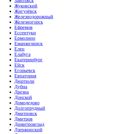
Заволжск
Жуковский
Жигулёвск
Железнодорожный
Железногорск
Ефремов
Ессентуки
Ермолино
Еманжелинск
Елец
Елабуга
Екатеринбург
Ейск
Егорьевск
Евпатория
Дюртюли
Дубна
Дрезна
Донской
Домодедово
Долгопрудный
Дмитровск
Дмитров
Димитровград
Дзержинский