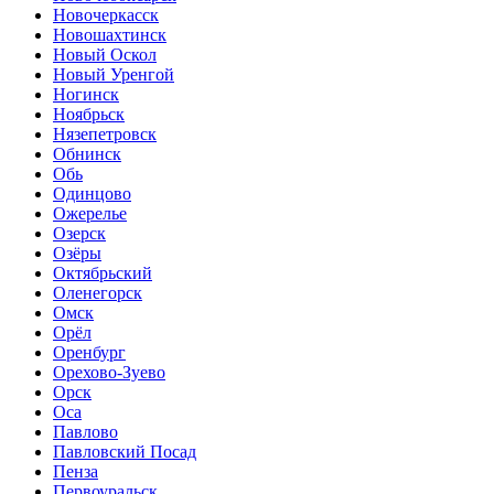
Новочеркасск
Новошахтинск
Новый Оскол
Новый Уренгой
Ногинск
Ноябрьск
Нязепетровск
Обнинск
Обь
Одинцово
Ожерелье
Озерск
Озёры
Октябрьский
Оленегорск
Омск
Орёл
Оренбург
Орехово-Зуево
Орск
Оса
Павлово
Павловский Посад
Пенза
Первоуральск