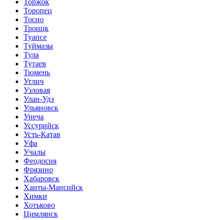
Торжок
Торопец
Тосно
Троицк
Туапсе
Туймазы
Тула
Тутаев
Тюмень
Углич
Узловая
Улан-Удэ
Ульяновск
Унеча
Уссурийск
Усть-Катав
Уфа
Учалы
Феодосия
Фрязино
Хабаровск
Ханты-Мансийск
Химки
Хотьково
Цимлянск