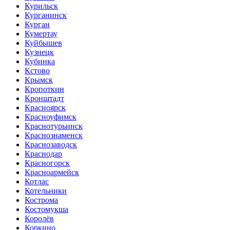
Курильск
Курганинск
Курган
Кумертау
Куйбышев
Кузнецк
Кубинка
Кстово
Крымск
Кропоткин
Кронштадт
Красноярск
Красноуфимск
Краснотурьинск
Краснознаменск
Краснозаводск
Краснодар
Красногорск
Красноармейск
Котлас
Котельники
Кострома
Костомукша
Королёв
Коркино