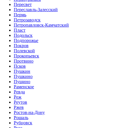
Пересвет
Переславль-Залесский
Пермь
Петрозаводск
Петропавловск-Камчатский
Пласт
Подольск
Подпорожье
Покров
Полевской
Прокопьевск
Протвино
Псков
Пушкин
Пушкино
Пущино
Раменское
Ревда
Реж
Реутов
Ржев
Ростов-на-Дону
Рошаль
Рубцовск
Руза