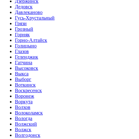
Дзержинск
Дедовск
Давлеканово
Гусь-Хрустальный
Грязи
Грозный
Горняк
Горно-Алтайск
Голицыно
Глазов
Геленджик
Гатчина
Высоковск
Выкса
Выборг
Воткинск
Воскресенск
Воронеж
Воркута
Волхов
Волоколамск
Вологда
Волжский
Волжск
Волгодонск