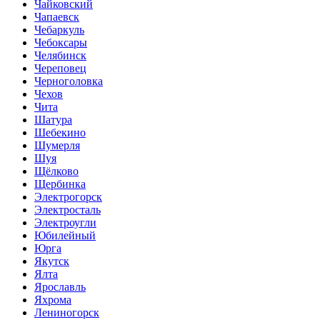
Чайковский
Чапаевск
Чебаркуль
Чебоксары
Челябинск
Череповец
Черноголовка
Чехов
Чита
Шатура
Шебекино
Шумерля
Шуя
Щёлково
Щербинка
Электрогорск
Электросталь
Электроугли
Юбилейный
Юрга
Якутск
Ялта
Ярославль
Яхрома
Лениногорск