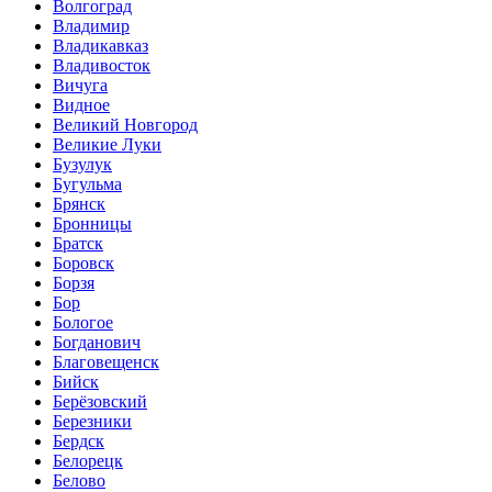
Волгоград
Владимир
Владикавказ
Владивосток
Вичуга
Видное
Великий Новгород
Великие Луки
Бузулук
Бугульма
Брянск
Бронницы
Братск
Боровск
Борзя
Бор
Бологое
Богданович
Благовещенск
Бийск
Берёзовский
Березники
Бердск
Белорецк
Белово