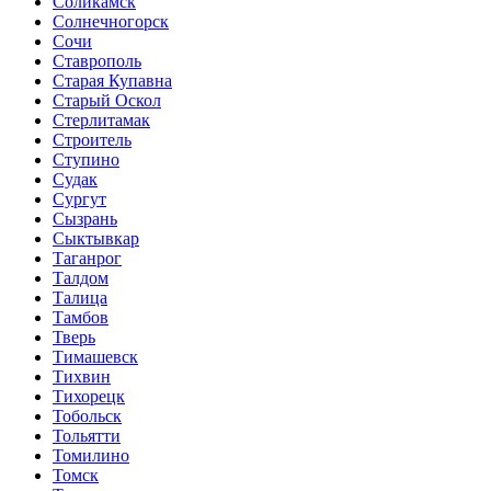
Соликамск
Солнечногорск
Сочи
Ставрополь
Старая Купавна
Старый Оскол
Стерлитамак
Строитель
Ступино
Судак
Сургут
Сызрань
Сыктывкар
Таганрог
Талдом
Талица
Тамбов
Тверь
Тимашевск
Тихвин
Тихорецк
Тобольск
Тольятти
Томилино
Томск