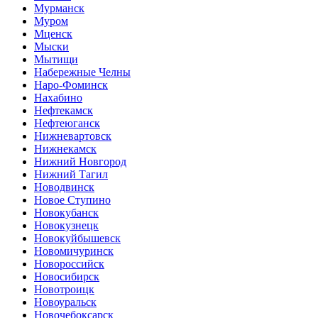
Мурманск
Муром
Мценск
Мыски
Мытищи
Набережные Челны
Наро-Фоминск
Нахабино
Нефтекамск
Нефтеюганск
Нижневартовск
Нижнекамск
Нижний Новгород
Нижний Тагил
Новодвинск
Новое Ступино
Новокубанск
Новокузнецк
Новокуйбышевск
Новомичуринск
Новороссийск
Новосибирск
Новотроицк
Новоуральск
Новочебоксарск