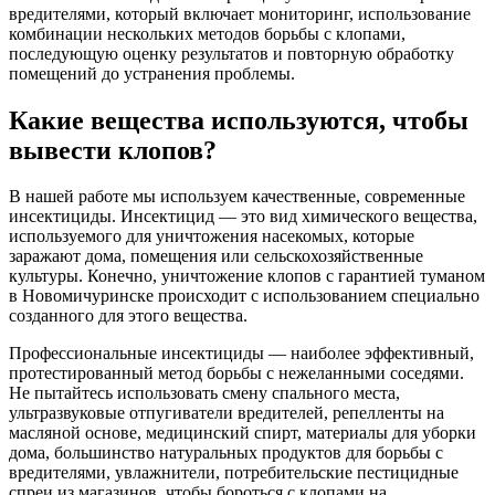
вредителями, который включает мониторинг, использование
комбинации нескольких методов борьбы с клопами,
последующую оценку результатов и повторную обработку
помещений до устранения проблемы.
Какие вещества используются, чтобы
вывести клопов?
В нашей работе мы используем качественные, современные
инсектициды. Инсектицид — это вид химического вещества,
используемого для уничтожения насекомых, которые
заражают дома, помещения или сельскохозяйственные
культуры. Конечно, уничтожение клопов с гарантией туманом
в Новомичуринске происходит с использованием специально
созданного для этого вещества.
Профессиональные инсектициды — наиболее эффективный,
протестированный метод борьбы с нежеланными соседями.
Не пытайтесь использовать смену спального места,
ультразвуковые отпугиватели вредителей, репелленты на
масляной основе, медицинский спирт, материалы для уборки
дома, большинство натуральных продуктов для борьбы с
вредителями, увлажнители, потребительские пестицидные
спреи из магазинов, чтобы бороться с клопами на