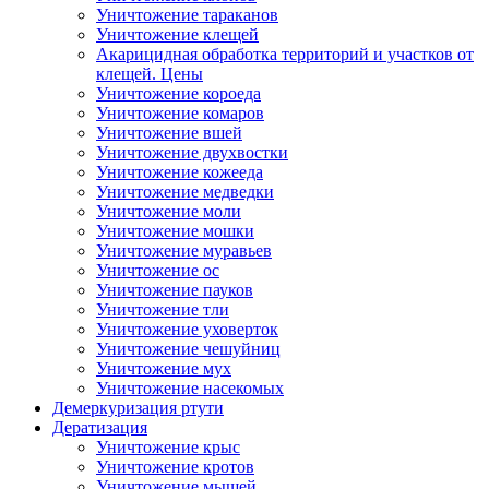
Уничтожение тараканов
Уничтожение клещей
Акарицидная обработка территорий и участков от
клещей. Цены
Уничтожение короеда
Уничтожение комаров
Уничтожение вшей
Уничтожение двухвостки
Уничтожение кожееда
Уничтожение медведки
Уничтожение моли
Уничтожение мошки
Уничтожение муравьев
Уничтожение ос
Уничтожение пауков
Уничтожение тли
Уничтожение уховерток
Уничтожение чешуйниц
Уничтожение мух
Уничтожение насекомых
Демеркуризация ртути
Дератизация
Уничтожение крыс
Уничтожение кротов
Уничтожение мышей