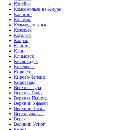
Копейск
Комсомольск-на-Амуре
Колпино
Коломна
Козьмодемьянск
Козельск
Когалым
Ковров
Клинцы
Клин
Климовск
Кисловодск
Киселевск
Кировск
Кирово-Чепецк
Кировград
Верхняя Тура
Верхняя Салда
Верхняя Пышма
Верхний Уфалей
Верхний Тагил
Верхнеуральск
Верея
Великий Устюг
Киров