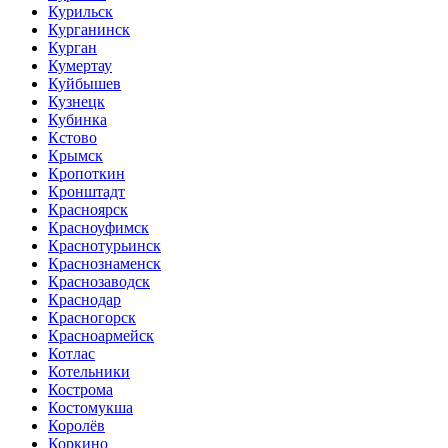
Курильск
Курганинск
Курган
Кумертау
Куйбышев
Кузнецк
Кубинка
Кстово
Крымск
Кропоткин
Кронштадт
Красноярск
Красноуфимск
Краснотурьинск
Краснознаменск
Краснозаводск
Краснодар
Красногорск
Красноармейск
Котлас
Котельники
Кострома
Костомукша
Королёв
Коркино