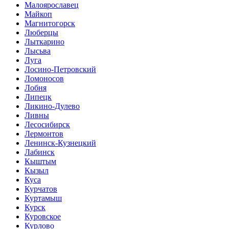
Малоярославец
Майкоп
Магнитогорск
Люберцы
Лыткарино
Лысьва
Луга
Лосино-Петровский
Ломоносов
Лобня
Липецк
Ликино-Дулево
Ливны
Лесосибирск
Лермонтов
Ленинск-Кузнецкий
Лабинск
Кыштым
Кызыл
Куса
Курчатов
Куртамыш
Курск
Куровское
Курлово