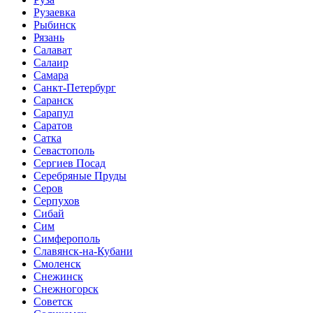
Рузаевка
Рыбинск
Рязань
Салават
Салаир
Самара
Санкт-Петербург
Саранск
Сарапул
Саратов
Сатка
Севастополь
Сергиев Посад
Серебряные Пруды
Серов
Серпухов
Сибай
Сим
Симферополь
Славянск-на-Кубани
Смоленск
Снежинск
Снежногорск
Советск