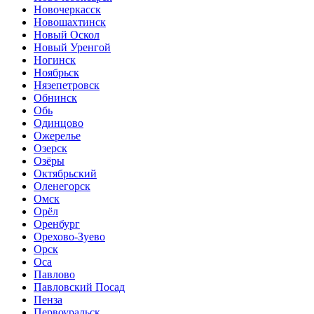
Новочеркасск
Новошахтинск
Новый Оскол
Новый Уренгой
Ногинск
Ноябрьск
Нязепетровск
Обнинск
Обь
Одинцово
Ожерелье
Озерск
Озёры
Октябрьский
Оленегорск
Омск
Орёл
Оренбург
Орехово-Зуево
Орск
Оса
Павлово
Павловский Посад
Пенза
Первоуральск