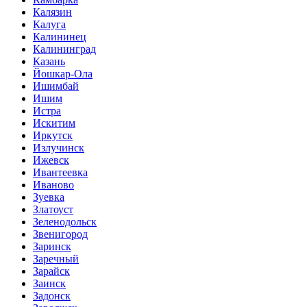
Калязин
Калуга
Калининец
Калининград
Казань
Йошкар-Ола
Ишимбай
Ишим
Истра
Искитим
Иркутск
Излучинск
Ижевск
Ивантеевка
Иваново
Зуевка
Златоуст
Зеленодольск
Звенигород
Заринск
Заречный
Зарайск
Заинск
Задонск