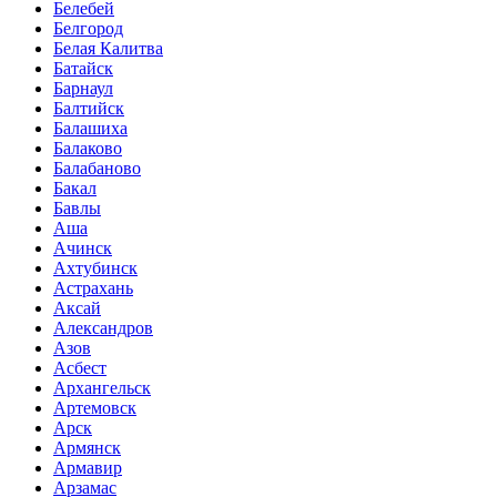
Белебей
Белгород
Белая Калитва
Батайск
Барнаул
Балтийск
Балашиха
Балаково
Балабаново
Бакал
Бавлы
Аша
Ачинск
Ахтубинск
Астрахань
Аксай
Александров
Азов
Асбест
Архангельск
Артемовск
Арск
Армянск
Армавир
Арзамас