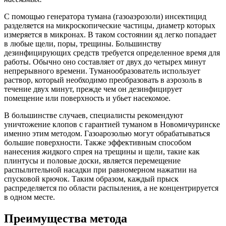
С помощью генератора тумана (газоаэрозоли) инсектицид
разделяется на микроскопические частицы, диаметр которых
измеряется в микронах. В таком состоянии яд легко попадает
в любые щели, поры, трещины. Большинству
дезинфицирующих средств требуется определенное время для
работы. Обычно оно составляет от двух до четырех минут
непрерывного времени. Туманообразователь использует
раствор, который необходимо преобразовать в аэрозоль в
течение двух минут, прежде чем он дезинфицирует
помещение или поверхность и убьет насекомое.
В большинстве случаев, специалисты рекомендуют
уничтожение клопов с гарантией туманом в Новомичуринске
именно этим методом. Газоарозолью могут обрабатываться
большие поверхности. Также эффективным способом
нанесения жидкого спрея на трещины и щели, такие как
плинтусы и половые доски, является перемещение
распылительной насадки при равномерном нажатии на
спусковой крючок. Таким образом, каждый прыск
распределяется по области распыления, а не концентрируется
в одном месте.
Преимущества метода