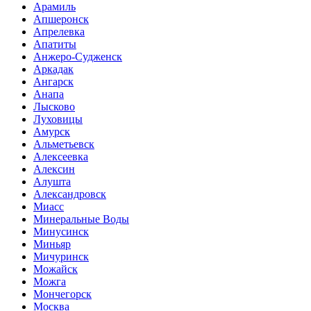
Арамиль
Апшеронск
Апрелевка
Апатиты
Анжеро-Судженск
Аркадак
Ангарск
Анапа
Лысково
Луховицы
Амурск
Альметьевск
Алексеевка
Алексин
Алушта
Александровск
Миасс
Минеральные Воды
Минусинск
Миньяр
Мичуринск
Можайск
Можга
Мончегорск
Москва