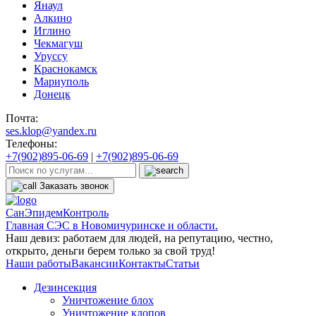
Янаул
Алкино
Иглино
Чекмагуш
Уруссу
Краснокамск
Мариуполь
Донецк
Почта:
ses.klop@yandex.ru
Телефоны:
+7(902)895-06-69
|
+7(902)895-06-69
Заказать звонок
СанЭпидемКонтроль
Главная СЭС в Новомичуринске и области.
Наш девиз: работаем для людей, на репутацию, честно,
открыто, деньги берем только за свой труд!
Наши работы
Вакансии
Контакты
Статьи
Дезинсекция
Уничтожение блох
Уничтожение клопов