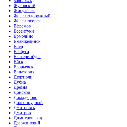
Заволжск
Жуковский
Жигулёвск
Железнодорожный
Железногорск
Ефремов
Ессентуки
Ермолино
Еманжелинск
Елец
Елабуга
Екатеринбург
Ейск
Егорьевск
Евпатория
Дюртюли
Дубна
Дрезна
Донской
Домодедово
Долгопрудный
Дмитровск
Дмитров
Димитровград
Дзержинский