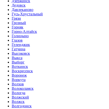
Дзержинск
Дедовск
Давлеканово
Гусь-Хрустальный
Грязи
Грозный
Горняк
Горно-Алтайск
Голицыно
Глазов
Геленджик
Гатчина
Высоковск
Выкса
Выборг
Воткинск
Воскресенск
Воронеж
Воркута
Волхов
Волоколамск
Вологда
Волжский
Волжск
Волгодонск