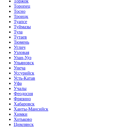
Торжок
Торопец
Тосно
Троицк
Туапсе
Туймазы
Тула
Тутаев
Тюмень
Углич
Узловая
Улан-Удэ
Ульяновск
Унеча
Уссурийск
Усть-Катав
Уфа
Учалы
Феодосия
Фрязино
Хабаровск
Ханты-Мансийск
Химки
Хотьково
Цимлянск