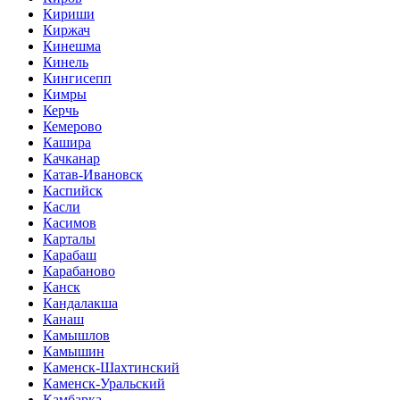
Кириши
Киржач
Кинешма
Кинель
Кингисепп
Кимры
Керчь
Кемерово
Кашира
Качканар
Катав-Ивановск
Каспийск
Касли
Касимов
Карталы
Карабаш
Карабаново
Канск
Кандалакша
Канаш
Камышлов
Камышин
Каменск-Шахтинский
Каменск-Уральский
Камбарка