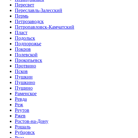
Пересвет
Переславль-Залесский
Пермь
Петрозаводск
Петропавловск-Камчатский
Пласт
Подольск
Подпорожье
Покров
Полевской
Прокопьевск
Протвино
Псков
Пушкин
Пушкино
Пущино
Раменское
Ревда
Реж
Реутов
Ржев
Ростов-на-Дону
Рошаль
Рубцовск
Руза