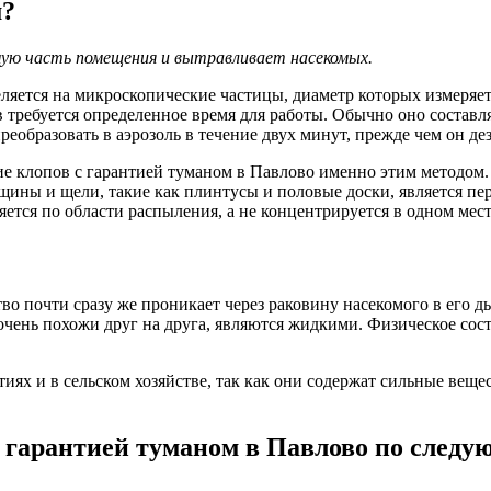
м?
ую часть помещения и вытравливает насекомых.
ляется на микроскопические частицы, диаметр которых измеряет
ребуется определенное время для работы. Обычно оно составля
реобразовать в аэрозоль в течение двух минут, прежде чем он д
е клопов с гарантией туманом в Павлово именно этим методом.
щины и щели, такие как плинтусы и половые доски, является п
ется по области распыления, а не концентрируется в одном мест
о почти сразу же проникает через раковину насекомого в его д
очень похожи друг на друга, являются жидкими. Физическое сос
ях и в сельском хозяйстве, так как они содержат сильные веще
 гарантией туманом в Павлово по след