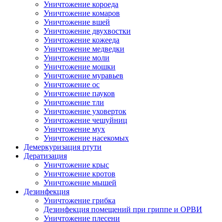
Уничтожение короеда
Уничтожение комаров
Уничтожение вшей
Уничтожение двухвостки
Уничтожение кожееда
Уничтожение медведки
Уничтожение моли
Уничтожение мошки
Уничтожение муравьев
Уничтожение ос
Уничтожение пауков
Уничтожение тли
Уничтожение уховерток
Уничтожение чешуйниц
Уничтожение мух
Уничтожение насекомых
Демеркуризация ртути
Дератизация
Уничтожение крыс
Уничтожение кротов
Уничтожение мышей
Дезинфекция
Уничтожение грибка
Дезинфекция помещений при гриппе и ОРВИ
Уничтожение плесени