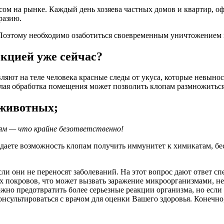
ом на рынке. Каждый день хозяева частных домов и квартир, о
разию.
 Поэтому необходимо озаботиться своевременным уничтожением 
екцией уже сейчас?
ляют на теле человека красные следы от укуса, которые невыно
далая обработка помещения может позволить клопам размножитьс
 животных;
ям — что крайне безответственно!
аете возможность клопам получить иммунитет к химикатам, бесп
ли они не переносят заболеваний. На этот вопрос дают ответ 
х покровов, что может вызвать заражение микроорганизмами, н
жно предотвратить более серьезные реакции организма, но если
сультироваться с врачом для оценки Вашего здоровья. Конечно