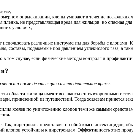
 доме;
омерном опрыскивании, клопы умирают в течение нескольких ч
я пленка, не представляющая вреда для жильцов, но опасная для
ашних условиях;
 использовать различные инструменты для борьбы с клопами. К
я, составы, подаваемые под давлением углекислого газа, а так
о в том случае, если физические методы контроля и профилакти
ия?
вности после дезинсекции спустя длительное время.
 эти области жилища имеют все шансы стать вторичными источ
твари, привезенной из путешествий. Тогда хозяевам придется за
силия хозяев по уничтожению клопов теми же самыми средствам
ения.
е. Так, пиретроиды представляют собой класс инсектицидов, об
й клопов устойчивы к пиретроидам. Эффективность этих продук