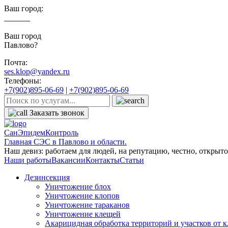
Ваш город:
Павлово
Ваш город
Павлово?
Почта:
ses.klop@yandex.ru
Телефоны:
+7(902)895-06-69
|
+7(902)895-06-69
Заказать звонок
СанЭпидемКонтроль
Главная СЭС в Павлово и области.
Наш девиз: работаем для людей, на репутацию, честно, открыто,
Наши работы
Вакансии
Контакты
Статьи
Дезинсекция
Уничтожение блох
Уничтожение клопов
Уничтожение тараканов
Уничтожение клещей
Акарицидная обработка территорий и участков от 