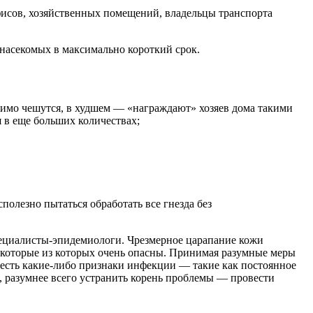
фисов, хозяйственных помещений, владельцы транспорта
насекомых в максимально короткий срок.
симо чешутся, в худшем — «награждают» хозяев дома такими
я в еще больших количествах;
олезно пытаться обработать все гнезда без
специалисты-эпидемиологи. Чрезмерное царапание кожи
екоторые из которых очень опасны. Принимая разумные меры
 есть какие-либо признаки инфекции — такие как постоянное
, разумнее всего устранить корень проблемы — провести