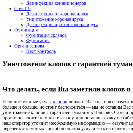
Дезинфекция кондиционеров
Covid19
Дезинфекция от коронавируса
Уничтожение коронавируса
Дезинфекция против коронавируса
Фумигация
Фумигация складов
Фумигация
Организациям
Пест-контроль
Уничтожение клопов с гарантией туман
Что делать, если Вы заметили клопов в
Если постоянные укусы
клопов
лишают Вас сна, и всевозможны
больше и больше, не стоит беспокоиться — мы не оставим Вас 
уничтожение клопов с гарантией туманом в Павлово. Самый пр
просто позвоните нам по телефону, или оставьте заявку на сай
наш оператор уточнит необходимую информацию — озвучит цен
перечень доступных способов оплаты услуги есть на нашем сай