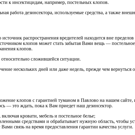
ости к инсектицидам, например, постельных клопов.
ная работа дезинсектора, используемые средства, а также внешн
то источник распространения вредителей находится вне пределов
сточником клопов может стать забытая Вами вещь — постельное б
ранения клопов.
т относительно сложившейся ситуации.
чение нескольких дней или даже недель, прежде чем вернуться о
чтожение клопов с гарантией туманом в Павлово на нашем сайте,
ось — это ждать, пока к Вам приедет наш дезинсектор.
включая кровати, мебель и постельное белье;
вленными средствами и обрабатывает нужную область, чтобы ус
с Вами связь на время предоставления гарантии качества услуги.