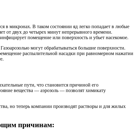
ся в микронах. В таком состоянии яд легко попадает в любые
ет от двух до четырех минут непрерывного времени.
езинфицирует помещение или поверхность и убьет насекомое.
 Газоарозолью могут обрабатываться большие поверхности.
еремещение распылительной насадки при равномерном нажатии
е.
ыхательные пути, что становится причиной его
тояние вещества — аэрозоль — позволят химикату
ства, но теперь компании производят растворы и для жилых
ующим причинам: