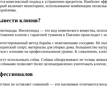
ся комплексный подход к устранению вредителя. Наиболее эфф
орый включает мониторинг, использование комбинации несколь
 проблемы.
ывести клопов?
сектициды. Инсектицид — это вид химического вещества, испол
тожение клопов с гарантией туманом в Павлово происходит с ис
естированный метод борьбы с нежеланными соседями. Не пытай
дицинский спирт, материалы для уборки дома, большинство нату
ться с клопами на профессиональном уровне. К сожалению, кло
гут использовать собак. Собаки обнаруживают не только живых 
собаками позволяет более целенаправленно уничтожать клопов р
офессионалов
утствие не оставляет сомнений — эти насекомые отличаются вес