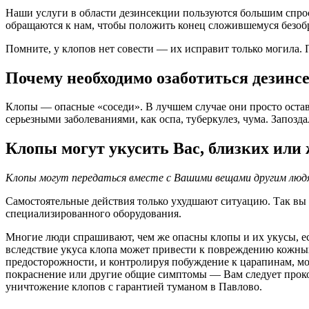
Наши услуги в области дезинсекции пользуются большим спрос
обращаются к нам, чтобы положить конец сложившемуся безоб
Помните, у клопов нет совести — их исправит только могила.
Почему необходимо озаботиться дезинс
Клопы — опасные «соседи». В лучшем случае они просто остав
серьезными заболеваниями, как оспа, туберкулез, чума. Запоз
Клопы могут укусить Вас, близких или
Клопы могут передаться вместе с Вашими вещами другим люд
Самостоятельные действия только ухудшают ситуацию. Так вы д
специализированного оборудования.
Многие люди спрашивают, чем же опасны клопы и их укусы, ес
вследствие укуса клопа может привести к повреждению кожны
предосторожности, и контролируя побуждение к царапинам, мо
покраснение или другие общие симптомы — Вам следует прокон
уничтожение клопов с гарантией туманом в Павлово.