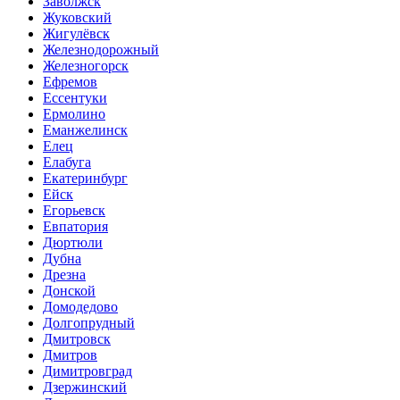
Заволжск
Жуковский
Жигулёвск
Железнодорожный
Железногорск
Ефремов
Ессентуки
Ермолино
Еманжелинск
Елец
Елабуга
Екатеринбург
Ейск
Егорьевск
Евпатория
Дюртюли
Дубна
Дрезна
Донской
Домодедово
Долгопрудный
Дмитровск
Дмитров
Димитровград
Дзержинский