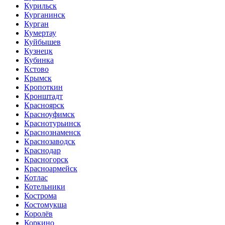
Курильск
Курганинск
Курган
Кумертау
Куйбышев
Кузнецк
Кубинка
Кстово
Крымск
Кропоткин
Кронштадт
Красноярск
Красноуфимск
Краснотурьинск
Краснознаменск
Краснозаводск
Краснодар
Красногорск
Красноармейск
Котлас
Котельники
Кострома
Костомукша
Королёв
Коркино