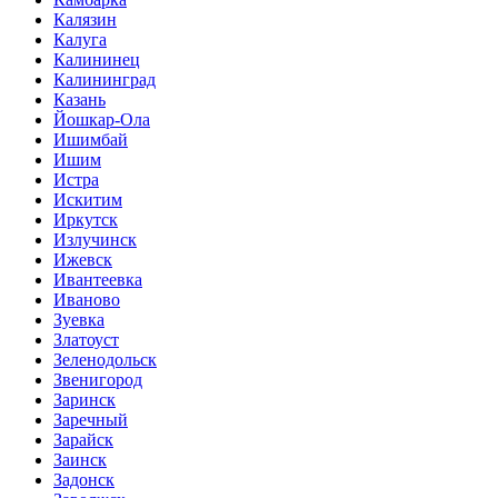
Калязин
Калуга
Калининец
Калининград
Казань
Йошкар-Ола
Ишимбай
Ишим
Истра
Искитим
Иркутск
Излучинск
Ижевск
Ивантеевка
Иваново
Зуевка
Златоуст
Зеленодольск
Звенигород
Заринск
Заречный
Зарайск
Заинск
Задонск