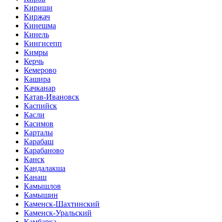
Кириши
Киржач
Кинешма
Кинель
Кингисепп
Кимры
Керчь
Кемерово
Кашира
Качканар
Катав-Ивановск
Каспийск
Касли
Касимов
Карталы
Карабаш
Карабаново
Канск
Кандалакша
Канаш
Камышлов
Камышин
Каменск-Шахтинский
Каменск-Уральский
Камбарка