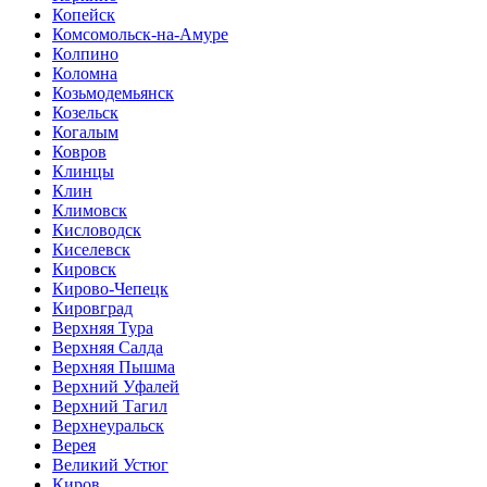
Копейск
Комсомольск-на-Амуре
Колпино
Коломна
Козьмодемьянск
Козельск
Когалым
Ковров
Клинцы
Клин
Климовск
Кисловодск
Киселевск
Кировск
Кирово-Чепецк
Кировград
Верхняя Тура
Верхняя Салда
Верхняя Пышма
Верхний Уфалей
Верхний Тагил
Верхнеуральск
Верея
Великий Устюг
Киров