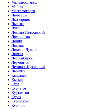
Малоярославец
Майкоп
Магнитогорск
Люберцы
Лыткарино
Лысьва
Луга
Лосино-Петровский
Ломоносов
Лобня
Липецк
Ликино-Дулево
Ливны
Лесосибирск
Лермонтов
Ленинск-Кузнецкий
Лабинск
Кыштым
Кызыл
Куса
Курчатов
Куртамыш
Курск
Куровское
Курлово