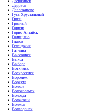
Дзержинск
Дедовск
Давлеканово
Гусь-Хрустальный
Грязи
Грозный
Горняк
Горно-Алтайск
Голицыно
Глазов
Геленджик
Гатчина
Высоковск
Выкса
Выборг
Воткинск
Воскресенск
Воронеж
Воркута
Волхов
Волоколамск
Вологда
Волжский
Волжск
Волгодонск