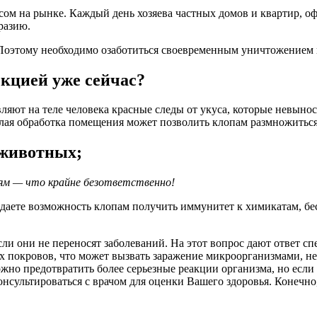
ом на рынке. Каждый день хозяева частных домов и квартир, о
разию.
 Поэтому необходимо озаботиться своевременным уничтожением 
екцией уже сейчас?
ляют на теле человека красные следы от укуса, которые невыно
далая обработка помещения может позволить клопам размножитьс
 животных;
ям — что крайне безответственно!
аете возможность клопам получить иммунитет к химикатам, бесп
ли они не переносят заболеваний. На этот вопрос дают ответ 
х покровов, что может вызвать заражение микроорганизмами, н
жно предотвратить более серьезные реакции организма, но если
сультироваться с врачом для оценки Вашего здоровья. Конечно