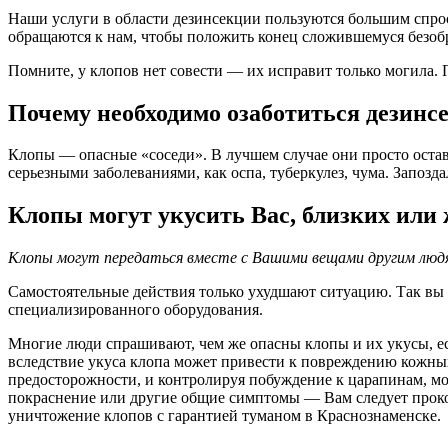
Наши услуги в области дезинсекции пользуются большим спрос
обращаются к нам, чтобы положить конец сложившемуся безоб
Помните, у клопов нет совести — их исправит только могила.
Почему необходимо озаботиться дезинс
Клопы — опасные «соседи». В лучшем случае они просто остав
серьезными заболеваниями, как оспа, туберкулез, чума. Запоз
Клопы могут укусить Вас, близких или
Клопы могут передаться вместе с Вашими вещами другим люд
Самостоятельные действия только ухудшают ситуацию. Так вы д
специализированного оборудования.
Многие люди спрашивают, чем же опасны клопы и их укусы, ес
вследствие укуса клопа может привести к повреждению кожны
предосторожности, и контролируя побуждение к царапинам, мо
покраснение или другие общие симптомы — Вам следует прокон
уничтожение клопов с гарантией туманом в Краснознаменске.