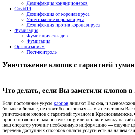
Дезинфекция кондиционеров
Covid19
Дезинфекция от коронавируса
Уничтожение коронавируса
Дезинфекция против коронавируса
Фумигация
Фумигация складов
Фумигация
Организациям
Пест-контроль
Уничтожение клопов с гарантией туман
Что делать, если Вы заметили клопов в
Если постоянные укусы
клопов
лишают Вас сна, и всевозможны
больше и больше, не стоит беспокоиться — мы не оставим Вас 
уничтожение клопов с гарантией туманом в Краснознаменске. 
просто позвоните нам по телефону, или оставьте заявку на сай
наш оператор уточнит необходимую информацию — озвучит цен
перечень доступных способов оплаты услуги есть на нашем сай