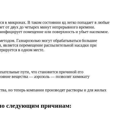
ся в микронах. В таком состоянии яд легко попадает в любые
ет от двух до четырех минут непрерывного времени.
езинфицирует помещение или поверхность и убьет насекомое.
методом. Газоарозолью могут обрабатываться большие
и, является перемещение распылительной насадки при
рируется в одном месте.
ыхательные пути, что становится причиной его
тояние вещества — аэрозоль — позволят химикату
ства, но теперь компании производят растворы и для жилых
 по следующим причинам: