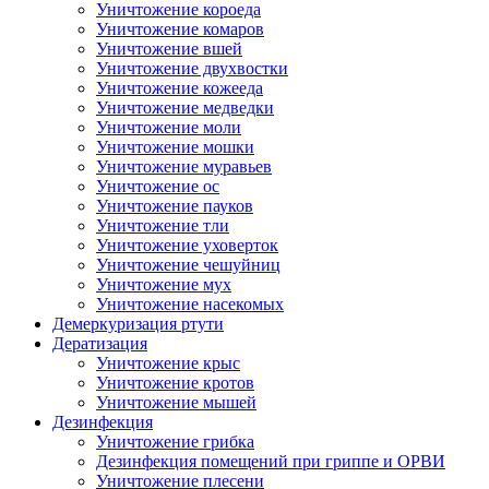
Уничтожение короеда
Уничтожение комаров
Уничтожение вшей
Уничтожение двухвостки
Уничтожение кожееда
Уничтожение медведки
Уничтожение моли
Уничтожение мошки
Уничтожение муравьев
Уничтожение ос
Уничтожение пауков
Уничтожение тли
Уничтожение уховерток
Уничтожение чешуйниц
Уничтожение мух
Уничтожение насекомых
Демеркуризация ртути
Дератизация
Уничтожение крыс
Уничтожение кротов
Уничтожение мышей
Дезинфекция
Уничтожение грибка
Дезинфекция помещений при гриппе и ОРВИ
Уничтожение плесени