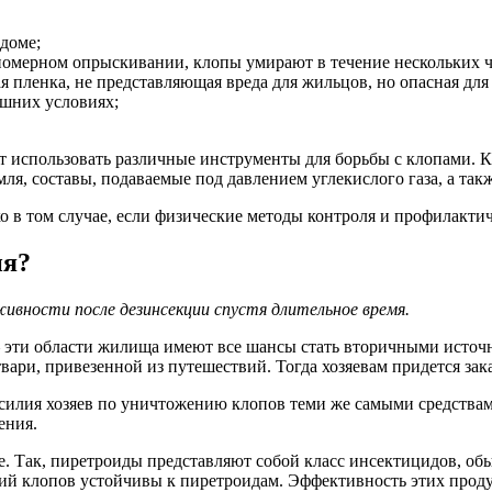
 доме;
омерном опрыскивании, клопы умирают в течение нескольких ч
я пленка, не представляющая вреда для жильцов, но опасная для
ашних условиях;
 использовать различные инструменты для борьбы с клопами. К
я, составы, подаваемые под давлением углекислого газа, а так
о в том случае, если физические методы контроля и профилакти
ия?
вности после дезинсекции спустя длительное время.
 эти области жилища имеют все шансы стать вторичными источ
твари, привезенной из путешествий. Тогда хозяевам придется за
силия хозяев по уничтожению клопов теми же самыми средствам
ения.
е. Так, пиретроиды представляют собой класс инсектицидов, об
й клопов устойчивы к пиретроидам. Эффективность этих продук