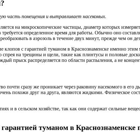
м?
ую часть помещения и вытравливает насекомых.
ляется на микроскопические частицы, диаметр которых измеряет
ребуется определенное время для работы. Обычно оно составля
реобразовать в аэрозоль в течение двух минут, прежде чем он д
е клопов с гарантией туманом в Краснознаменске именно этим 
 спрея на трещины и щели, такие как плинтусы и половые доск
ждый прыск распределяется по области распыления, а не концент
о почти сразу же проникает через раковину насекомого в его д
очень похожи друг на друга, являются жидкими. Физическое сос
ях и в сельском хозяйстве, так как они содержат сильные веще
 гарантией туманом в Краснознаменске