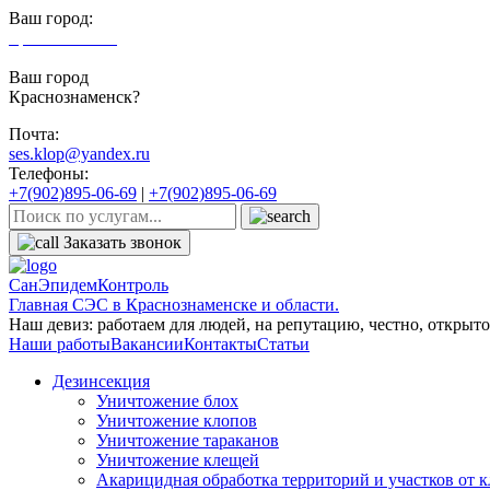
Ваш город:
Краснознаменск
Ваш город
Краснознаменск?
Почта:
ses.klop@yandex.ru
Телефоны:
+7(902)895-06-69
|
+7(902)895-06-69
Заказать звонок
СанЭпидемКонтроль
Главная СЭС в Краснознаменске и области.
Наш девиз: работаем для людей, на репутацию, честно, открыто,
Наши работы
Вакансии
Контакты
Статьи
Дезинсекция
Уничтожение блох
Уничтожение клопов
Уничтожение тараканов
Уничтожение клещей
Акарицидная обработка территорий и участков от 