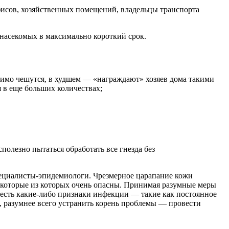
фисов, хозяйственных помещений, владельцы транспорта
насекомых в максимально короткий срок.
симо чешутся, в худшем — «награждают» хозяев дома такими
я в еще больших количествах;
олезно пытаться обработать все гнезда без
специалисты-эпидемиологи. Чрезмерное царапание кожи
екоторые из которых очень опасны. Принимая разумные меры
 есть какие-либо признаки инфекции — такие как постоянное
, разумнее всего устранить корень проблемы — провести