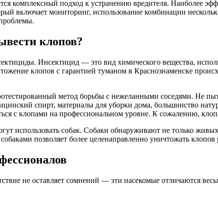
ся комплексный подход к устранению вредителя. Наиболее эфф
орый включает мониторинг, использование комбинации несколь
 проблемы.
ывести клопов?
сектициды. Инсектицид — это вид химического вещества, испол
тожение клопов с гарантией туманом в Краснознаменске происх
естированный метод борьбы с нежеланными соседями. Не пытай
дицинский спирт, материалы для уборки дома, большинство нату
ться с клопами на профессиональном уровне. К сожалению, кло
гут использовать собак. Собаки обнаруживают не только живых 
собаками позволяет более целенаправленно уничтожать клопов р
офессионалов
утствие не оставляет сомнений — эти насекомые отличаются вес