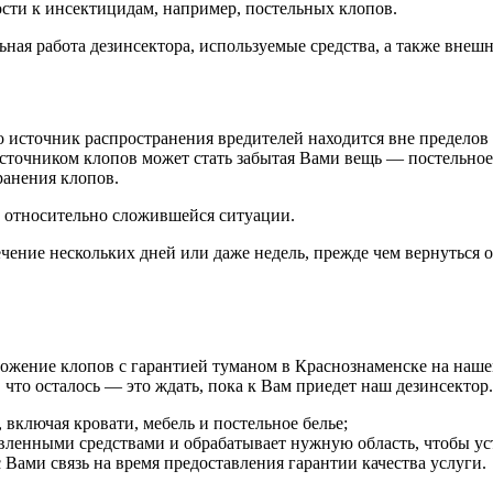
ости к инсектицидам, например, постельных клопов.
ная работа дезинсектора, используемые средства, а также внешн
то источник распространения вредителей находится вне пределов
сточником клопов может стать забытая Вами вещь — постельное б
ранения клопов.
т относительно сложившейся ситуации.
чение нескольких дней или даже недель, прежде чем вернуться о
чтожение клопов с гарантией туманом в Краснознаменске на наше
 что осталось — это ждать, пока к Вам приедет наш дезинсектор.
включая кровати, мебель и постельное белье;
вленными средствами и обрабатывает нужную область, чтобы ус
с Вами связь на время предоставления гарантии качества услуги.