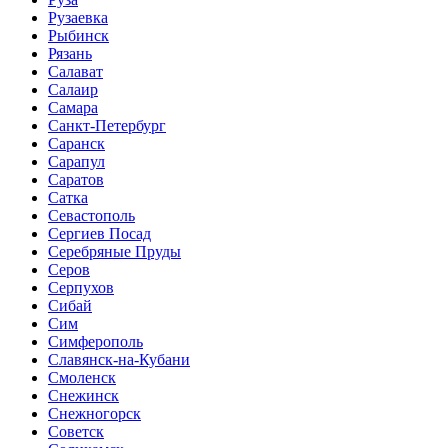
Рузаевка
Рыбинск
Рязань
Салават
Салаир
Самара
Санкт-Петербург
Саранск
Сарапул
Саратов
Сатка
Севастополь
Сергиев Посад
Серебряные Пруды
Серов
Серпухов
Сибай
Сим
Симферополь
Славянск-на-Кубани
Смоленск
Снежинск
Снежногорск
Советск