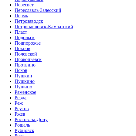
Пересвет
Переславль-Залесский
Пермь
Петрозаводск
Петропавловск-Камчатский
Пласт
Подольск
Подпорожье
Покров
Полевской
Прокопьевск
Протвино
Псков
Пушкин
Пушкино
Пущино
Раменское
Ревда
Реж
Реутов
Ржев
Ростов-на-Дону
Рошаль
Рубцовск
Руза