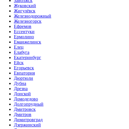
Заволжск
Жуковский
Жигулёвск
Железнодорожный
Железногорск
Ефремов
Ессентуки
Ермолино
Еманжелинск
Елец
Елабуга
Екатеринбург
Ейск
Егорьевск
Евпатория
Дюртюли
Дубна
Дрезна
Донской
Домодедово
Долгопрудный
Дмитровск
Дмитров
Димитровград
Дзержинский