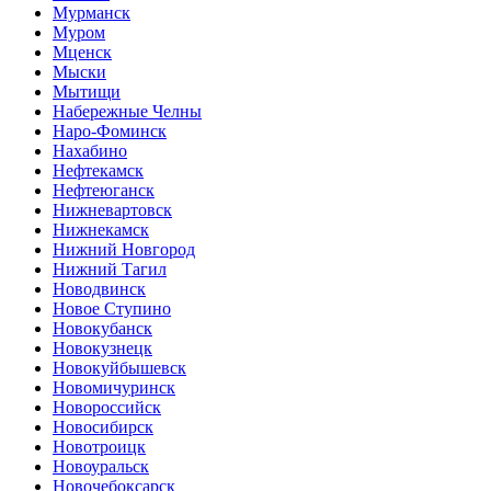
Мурманск
Муром
Мценск
Мыски
Мытищи
Набережные Челны
Наро-Фоминск
Нахабино
Нефтекамск
Нефтеюганск
Нижневартовск
Нижнекамск
Нижний Новгород
Нижний Тагил
Новодвинск
Новое Ступино
Новокубанск
Новокузнецк
Новокуйбышевск
Новомичуринск
Новороссийск
Новосибирск
Новотроицк
Новоуральск
Новочебоксарск