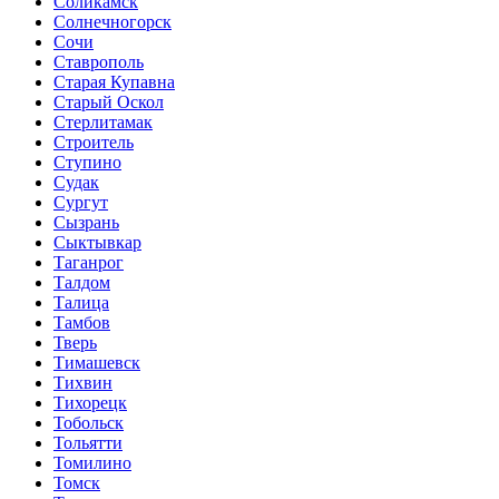
Соликамск
Солнечногорск
Сочи
Ставрополь
Старая Купавна
Старый Оскол
Стерлитамак
Строитель
Ступино
Судак
Сургут
Сызрань
Сыктывкар
Таганрог
Талдом
Талица
Тамбов
Тверь
Тимашевск
Тихвин
Тихорецк
Тобольск
Тольятти
Томилино
Томск