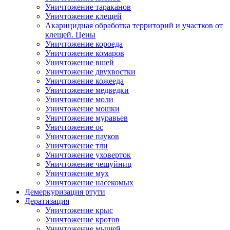
Уничтожение тараканов
Уничтожение клещей
Акарицидная обработка территорий и участков от
клещей. Цены
Уничтожение короеда
Уничтожение комаров
Уничтожение вшей
Уничтожение двухвостки
Уничтожение кожееда
Уничтожение медведки
Уничтожение моли
Уничтожение мошки
Уничтожение муравьев
Уничтожение ос
Уничтожение пауков
Уничтожение тли
Уничтожение уховерток
Уничтожение чешуйниц
Уничтожение мух
Уничтожение насекомых
Демеркуризация ртути
Дератизация
Уничтожение крыс
Уничтожение кротов
Уничтожение мышей