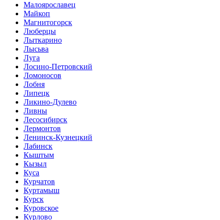
Малоярославец
Майкоп
Магнитогорск
Люберцы
Лыткарино
Лысьва
Луга
Лосино-Петровский
Ломоносов
Лобня
Липецк
Ликино-Дулево
Ливны
Лесосибирск
Лермонтов
Ленинск-Кузнецкий
Лабинск
Кыштым
Кызыл
Куса
Курчатов
Куртамыш
Курск
Куровское
Курлово