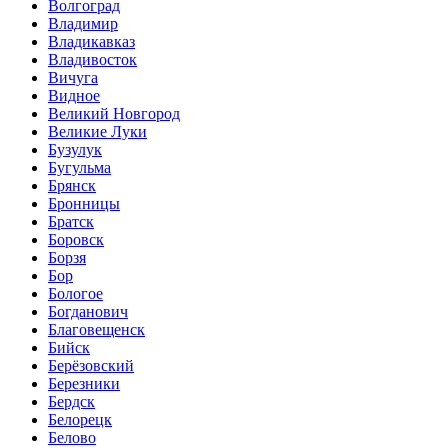
Волгоград
Владимир
Владикавказ
Владивосток
Вичуга
Видное
Великий Новгород
Великие Луки
Бузулук
Бугульма
Брянск
Бронницы
Братск
Боровск
Борзя
Бор
Бологое
Богданович
Благовещенск
Бийск
Берёзовский
Березники
Бердск
Белорецк
Белово