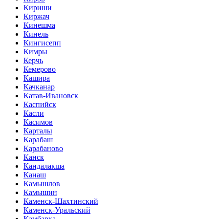
Кириши
Киржач
Кинешма
Кинель
Кингисепп
Кимры
Керчь
Кемерово
Кашира
Качканар
Катав-Ивановск
Каспийск
Касли
Касимов
Карталы
Карабаш
Карабаново
Канск
Кандалакша
Канаш
Камышлов
Камышин
Каменск-Шахтинский
Каменск-Уральский
Камбарка