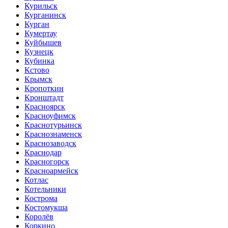
Курильск
Курганинск
Курган
Кумертау
Куйбышев
Кузнецк
Кубинка
Кстово
Крымск
Кропоткин
Кронштадт
Красноярск
Красноуфимск
Краснотурьинск
Краснознаменск
Краснозаводск
Краснодар
Красногорск
Красноармейск
Котлас
Котельники
Кострома
Костомукша
Королёв
Коркино