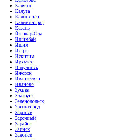
Калязин
Калуга
Калининец
Калининград
Казань
Йошкар-Ола
Ишимбай
Ишим
Истра
Искитим
Иркутск
Излучинск
Ижевск
Ивантеевка
Иваново
Зуевка
Златоуст
Зеленодольск
Звенигород
Заринск
Заречный
Зарайск
Заинск
Задонск