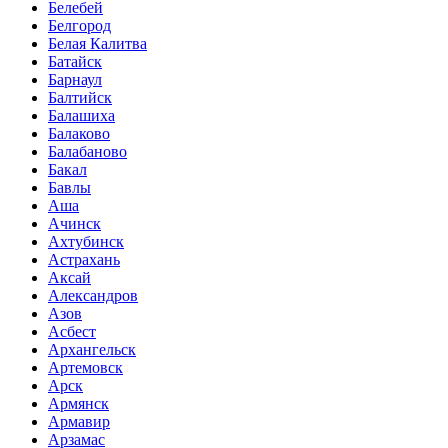
Белебей
Белгород
Белая Калитва
Батайск
Барнаул
Балтийск
Балашиха
Балаково
Балабаново
Бакал
Бавлы
Аша
Ачинск
Ахтубинск
Астрахань
Аксай
Александров
Азов
Асбест
Архангельск
Артемовск
Арск
Армянск
Армавир
Арзамас