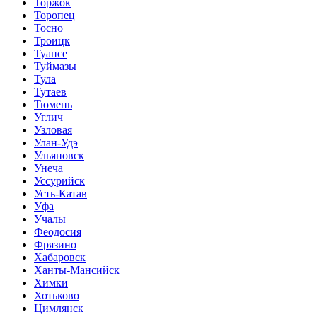
Торжок
Торопец
Тосно
Троицк
Туапсе
Туймазы
Тула
Тутаев
Тюмень
Углич
Узловая
Улан-Удэ
Ульяновск
Унеча
Уссурийск
Усть-Катав
Уфа
Учалы
Феодосия
Фрязино
Хабаровск
Ханты-Мансийск
Химки
Хотьково
Цимлянск