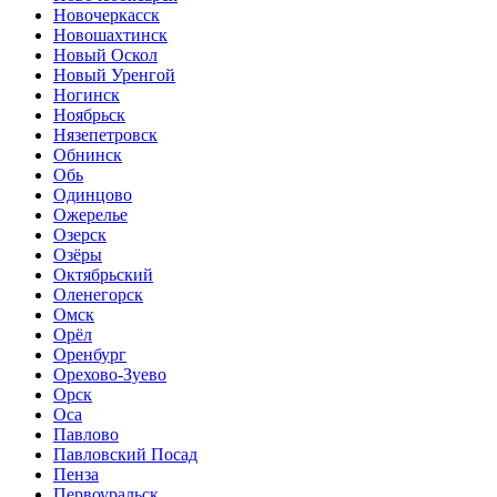
Новочеркасск
Новошахтинск
Новый Оскол
Новый Уренгой
Ногинск
Ноябрьск
Нязепетровск
Обнинск
Обь
Одинцово
Ожерелье
Озерск
Озёры
Октябрьский
Оленегорск
Омск
Орёл
Оренбург
Орехово-Зуево
Орск
Оса
Павлово
Павловский Посад
Пенза
Первоуральск