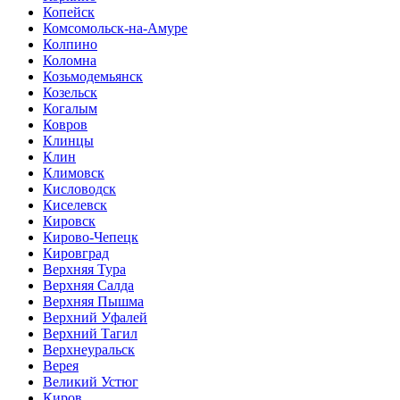
Копейск
Комсомольск-на-Амуре
Колпино
Коломна
Козьмодемьянск
Козельск
Когалым
Ковров
Клинцы
Клин
Климовск
Кисловодск
Киселевск
Кировск
Кирово-Чепецк
Кировград
Верхняя Тура
Верхняя Салда
Верхняя Пышма
Верхний Уфалей
Верхний Тагил
Верхнеуральск
Верея
Великий Устюг
Киров