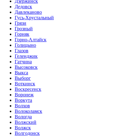
Дзержинск
Дедовск
Давлеканово
Гусь-Хрустальный
Грязи
Грозный
Горняк
Горно-Алтайск
Голицыно
Глазов
Геленджик
Гатчина
Высоковск
Выкса
Выборг
Воткинск
Воскресенск
Воронеж
Воркута
Волхов
Волоколамск
Вологда
Волжский
Волжск
Волгодонск