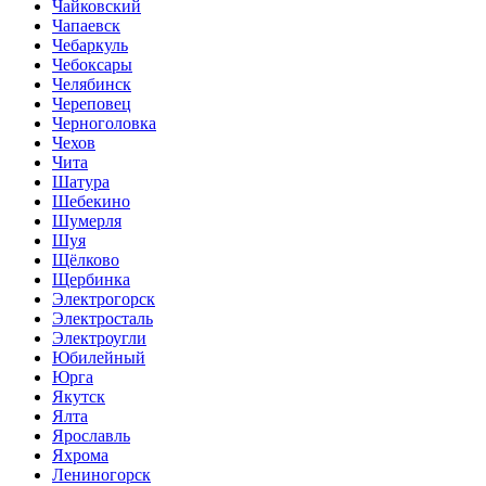
Чайковский
Чапаевск
Чебаркуль
Чебоксары
Челябинск
Череповец
Черноголовка
Чехов
Чита
Шатура
Шебекино
Шумерля
Шуя
Щёлково
Щербинка
Электрогорск
Электросталь
Электроугли
Юбилейный
Юрга
Якутск
Ялта
Ярославль
Яхрома
Лениногорск