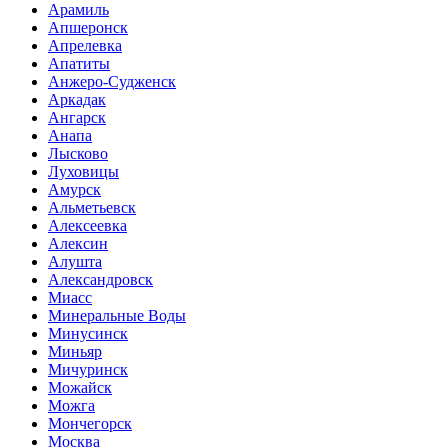
Арамиль
Апшеронск
Апрелевка
Апатиты
Анжеро-Судженск
Аркадак
Ангарск
Анапа
Лысково
Луховицы
Амурск
Альметьевск
Алексеевка
Алексин
Алушта
Александровск
Миасс
Минеральные Воды
Минусинск
Миньяр
Мичуринск
Можайск
Можга
Мончегорск
Москва