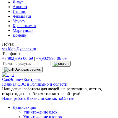
Янаул
Алкино
Иглино
Чекмагуш
Уруссу
Краснокамск
Мариуполь
Донецк
Почта:
ses.klop@yandex.ru
Телефоны:
+7(902)895-06-69
|
+7(902)895-06-69
Заказать звонок
СанЭпидемКонтроль
Главная СЭС в Голицыно и области.
Наш девиз: работаем для людей, на репутацию, честно,
открыто, деньги берем только за свой труд!
Наши работы
Вакансии
Контакты
Статьи
Дезинсекция
Уничтожение блох
Уничтожение клопов