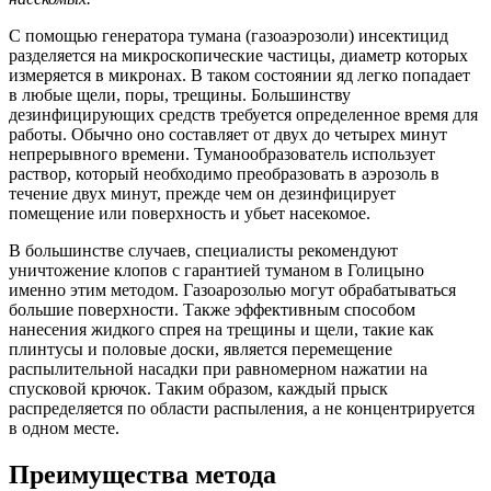
С помощью генератора тумана (газоаэрозоли) инсектицид
разделяется на микроскопические частицы, диаметр которых
измеряется в микронах. В таком состоянии яд легко попадает
в любые щели, поры, трещины. Большинству
дезинфицирующих средств требуется определенное время для
работы. Обычно оно составляет от двух до четырех минут
непрерывного времени. Туманообразователь использует
раствор, который необходимо преобразовать в аэрозоль в
течение двух минут, прежде чем он дезинфицирует
помещение или поверхность и убьет насекомое.
В большинстве случаев, специалисты рекомендуют
уничтожение клопов с гарантией туманом в Голицыно
именно этим методом. Газоарозолью могут обрабатываться
большие поверхности. Также эффективным способом
нанесения жидкого спрея на трещины и щели, такие как
плинтусы и половые доски, является перемещение
распылительной насадки при равномерном нажатии на
спусковой крючок. Таким образом, каждый прыск
распределяется по области распыления, а не концентрируется
в одном месте.
Преимущества метода