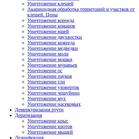
Уничтожение клещей
Акарицидная обработка территорий и участков от
клещей. Цены
Уничтожение короеда
Уничтожение комаров
Уничтожение вшей
Уничтожение двухвостки
Уничтожение кожееда
Уничтожение медведки
Уничтожение моли
Уничтожение мошки
Уничтожение муравьев
Уничтожение ос
Уничтожение пауков
Уничтожение тли
Уничтожение уховерток
Уничтожение чешуйниц
Уничтожение мух
Уничтожение насекомых
Демеркуризация ртути
Дератизация
Уничтожение крыс
Уничтожение кротов
Уничтожение мышей
Дезинфекция