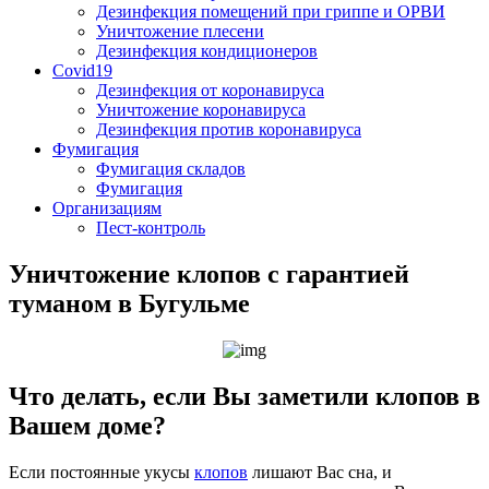
Дезинфекция помещений при гриппе и ОРВИ
Уничтожение плесени
Дезинфекция кондиционеров
Covid19
Дезинфекция от коронавируса
Уничтожение коронавируса
Дезинфекция против коронавируса
Фумигация
Фумигация складов
Фумигация
Организациям
Пест-контроль
Уничтожение клопов с гарантией
туманом в Бугульме
Что делать, если Вы заметили клопов в
Вашем доме?
Если постоянные укусы
клопов
лишают Вас сна, и