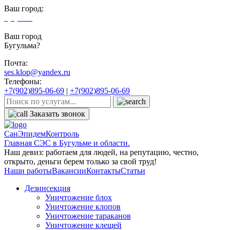
Ваш город:
Бугульма
Ваш город
Бугульма?
Почта:
ses.klop@yandex.ru
Телефоны:
+7(902)895-06-69
|
+7(902)895-06-69
Заказать звонок
СанЭпидемКонтроль
Главная СЭС в Бугульме и области.
Наш девиз: работаем для людей, на репутацию, честно,
открыто, деньги берем только за свой труд!
Наши работы
Вакансии
Контакты
Статьи
Дезинсекция
Уничтожение блох
Уничтожение клопов
Уничтожение тараканов
Уничтожение клещей