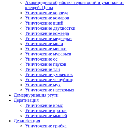
Акарицидная обработка территорий и участков от
клещей. Цены
Уничтожение короеда
Уничтожение комаров
Уничтожение вшей
Уничтожение двухвостки
Уничтожение кожееда
Уничтожение медведки
Уничтожение моли
Уничтожение мошки
Уничтожение муравьев
Уничтожение ос
Уничтожение пауков
Уничтожение тли
Уничтожение уховерток
Уничтожение чешуйниц
Уничтожение мух
Уничтожение насекомых
Демеркуризация ртути
Дератизация
Уничтожение крыс
Уничтожение кротов
Уничтожение мышей
Дезинфекция
Уничтожение грибка