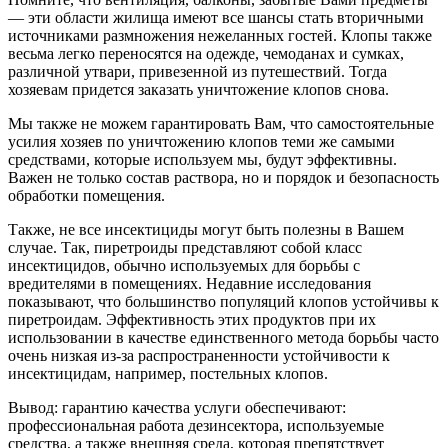
— эти области жилища имеют все шансы стать вторичными
источниками размножения нежеланных гостей. Клопы также
весьма легко переносятся на одежде, чемоданах и сумках,
различной утвари, привезенной из путешествий. Тогда
хозяевам придется заказать уничтожение клопов снова.
Мы также не можем гарантировать Вам, что самостоятельные
усилия хозяев по уничтожению клопов теми же самыми
средствами, которые используем мы, будут эффективны.
Важен не только состав раствора, но и порядок и безопасность
обработки помещения.
Также, не все инсектициды могут быть полезны в Вашем
случае. Так, пиретроиды представляют собой класс
инсектицидов, обычно используемых для борьбы с
вредителями в помещениях. Недавние исследования
показывают, что большинство популяций клопов устойчивы к
пиретроидам. Эффективность этих продуктов при их
использовании в качестве единственного метода борьбы часто
очень низкая из-за распространенности устойчивости к
инсектицидам, например, постельных клопов.
Вывод: гарантию качества услуги обеспечивают:
профессиональная работа дезинсектора, используемые
средства, а также внешняя среда, которая препятствует