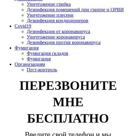
Уничтожение грибка
Дезинфекция помещений при гриппе и ОРВИ
Уничтожение плесени
Дезинфекция кондиционеров
Covid19
Дезинфекция от коронавируса
Уничтожение коронавируса
Дезинфекция против коронавируса
Фумигация
Фумигация складов
Фумигация
Организациям
Пест-контроль
ПЕРЕЗВОНИТЕ
МНЕ
БЕСПЛАТНО
Введите свой телефон и мы