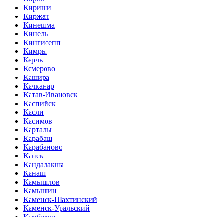
Кириши
Киржач
Кинешма
Кинель
Кингисепп
Кимры
Керчь
Кемерово
Кашира
Качканар
Катав-Ивановск
Каспийск
Касли
Касимов
Карталы
Карабаш
Карабаново
Канск
Кандалакша
Канаш
Камышлов
Камышин
Каменск-Шахтинский
Каменск-Уральский
Камбарка