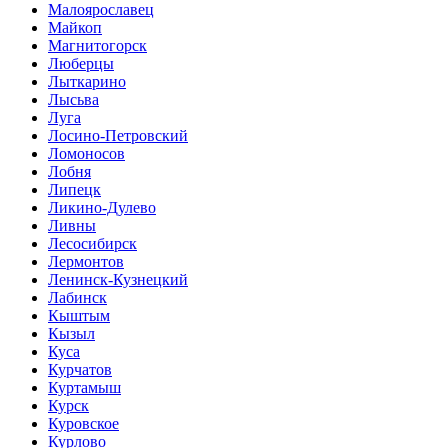
Малоярославец
Майкоп
Магнитогорск
Люберцы
Лыткарино
Лысьва
Луга
Лосино-Петровский
Ломоносов
Лобня
Липецк
Ликино-Дулево
Ливны
Лесосибирск
Лермонтов
Ленинск-Кузнецкий
Лабинск
Кыштым
Кызыл
Куса
Курчатов
Куртамыш
Курск
Куровское
Курлово