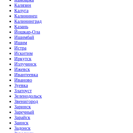
Калязин
Калуга
Калининец
Калининград
Казань
Йошкар-Ола
Ишимбай
Ишим
Истра
Искитим
Иркутск
Излучинск
Ижевск
Ивантеевка
Иваново
Зуевка
Златоуст
Зеленодольск
Звенигород
Заринск
Заречный
Зарайск
Заинск
Задонск