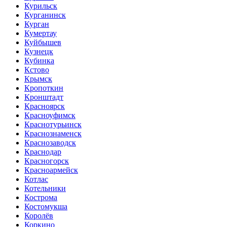
Курильск
Курганинск
Курган
Кумертау
Куйбышев
Кузнецк
Кубинка
Кстово
Крымск
Кропоткин
Кронштадт
Красноярск
Красноуфимск
Краснотурьинск
Краснознаменск
Краснозаводск
Краснодар
Красногорск
Красноармейск
Котлас
Котельники
Кострома
Костомукша
Королёв
Коркино