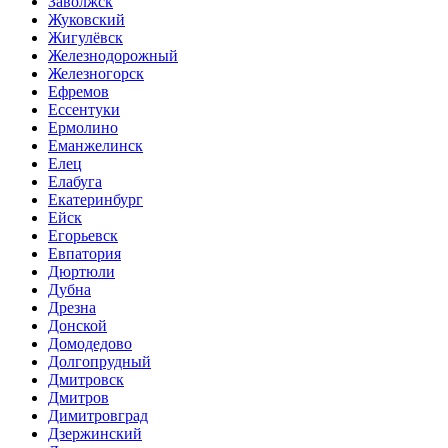
Заволжск
Жуковский
Жигулёвск
Железнодорожный
Железногорск
Ефремов
Ессентуки
Ермолино
Еманжелинск
Елец
Елабуга
Екатеринбург
Ейск
Егорьевск
Евпатория
Дюртюли
Дубна
Дрезна
Донской
Домодедово
Долгопрудный
Дмитровск
Дмитров
Димитровград
Дзержинский