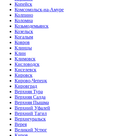
Копейск
Комсомольск-на-Амуре
Колпино
Коломна
Козьмодемьянск
Козельск
Когалым
Ковров
Клинцы
Клин
Климовск
Кисловодск
Киселевск
Кировск
Кирово-Чепецк
Кировград
Верхняя Тура
Верхняя Салда
Верхняя Пышма
Верхний Уфалей
Верхний Тагил
Верхнеуральск
Верея
Великий Устюг
Киров