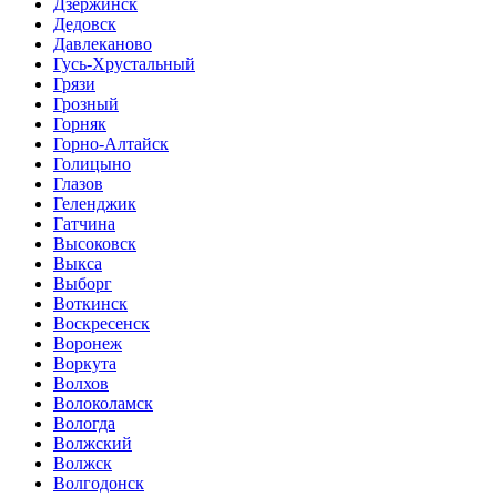
Дзержинск
Дедовск
Давлеканово
Гусь-Хрустальный
Грязи
Грозный
Горняк
Горно-Алтайск
Голицыно
Глазов
Геленджик
Гатчина
Высоковск
Выкса
Выборг
Воткинск
Воскресенск
Воронеж
Воркута
Волхов
Волоколамск
Вологда
Волжский
Волжск
Волгодонск