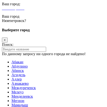
Ваш город:
Нязепетровск
Ваш город
Нязепетровск?
Выберите город
×
Поиск:
По данному запросу ни одного города не найдено!
Абакан
Абдулино
Абинск
Агидель
Адлер
Азнакаево
Междуреченск
Мелеуз
Менделеевск
Мегион
Мамадыш