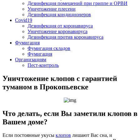
Дезинфекция помещений при гриппе и ОРВИ
Уничтожение плесени
Дезинфекция кондиционеров
Covid19
Дезинфекция от коронавируса
Уничтожение коронавируса
Дезинфекция против коронавируса
Фумигация
Фумигация складов
Фумигация
Организациям
Пест-контроль
Уничтожение клопов с гарантией
туманом в Прокопьевске
Что делать, если Вы заметили клопов в
Вашем доме?
Если постоянные укусы
клопов
лишают Вас сна, и