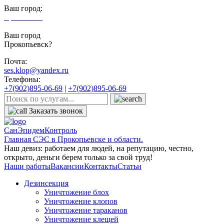
Ваш город:
Прокопьевск
Ваш город
Прокопьевск?
Почта:
ses.klop@yandex.ru
Телефоны:
+7(902)895-06-69
|
+7(902)895-06-69
Заказать звонок
СанЭпидемКонтроль
Главная СЭС в Прокопьевске и области.
Наш девиз: работаем для людей, на репутацию, честно,
открыто, деньги берем только за свой труд!
Наши работы
Вакансии
Контакты
Статьи
Дезинсекция
Уничтожение блох
Уничтожение клопов
Уничтожение тараканов
Уничтожение клещей