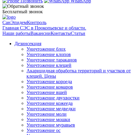
Позвонить
WhatsApp
Бесплатный звонок
СанЭпидемКонтроль
Главная СЭС в Прокопьевске и области.
Наши работы
Вакансии
Контакты
Статьи
Дезинсекция
Уничтожение блох
Уничтожение клопов
Уничтожение тараканов
Уничтожение клещей
Акарицидная обработка территорий и участков от
клещей. Цены
Уничтожение короеда
Уничтожение комаров
Уничтожение вшей
Уничтожение двухвостки
Уничтожение кожееда
Уничтожение медведки
Уничтожение моли
Уничтожение мошки
Уничтожение муравьев
Уничтожение ос