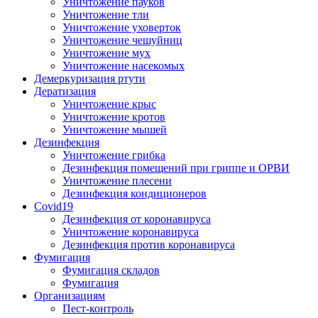
Уничтожение пауков
Уничтожение тли
Уничтожение уховерток
Уничтожение чешуйниц
Уничтожение мух
Уничтожение насекомых
Демеркуризация ртути
Дератизация
Уничтожение крыс
Уничтожение кротов
Уничтожение мышей
Дезинфекция
Уничтожение грибка
Дезинфекция помещений при гриппе и ОРВИ
Уничтожение плесени
Дезинфекция кондиционеров
Covid19
Дезинфекция от коронавируса
Уничтожение коронавируса
Дезинфекция против коронавируса
Фумигация
Фумигация складов
Фумигация
Организациям
Пест-контроль