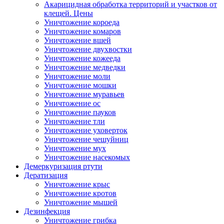
Акарицидная обработка территорий и участков от
клещей. Цены
Уничтожение короеда
Уничтожение комаров
Уничтожение вшей
Уничтожение двухвостки
Уничтожение кожееда
Уничтожение медведки
Уничтожение моли
Уничтожение мошки
Уничтожение муравьев
Уничтожение ос
Уничтожение пауков
Уничтожение тли
Уничтожение уховерток
Уничтожение чешуйниц
Уничтожение мух
Уничтожение насекомых
Демеркуризация ртути
Дератизация
Уничтожение крыс
Уничтожение кротов
Уничтожение мышей
Дезинфекция
Уничтожение грибка