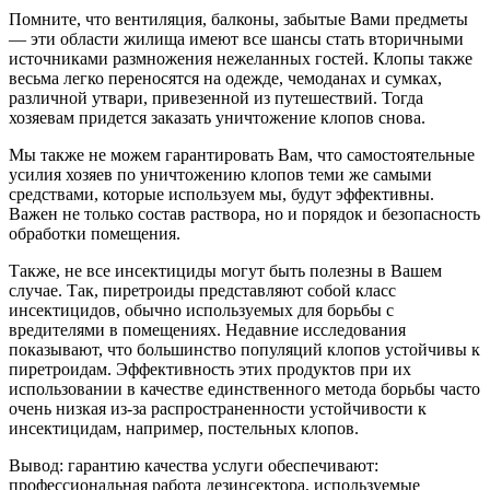
Помните, что вентиляция, балконы, забытые Вами предметы
— эти области жилища имеют все шансы стать вторичными
источниками размножения нежеланных гостей. Клопы также
весьма легко переносятся на одежде, чемоданах и сумках,
различной утвари, привезенной из путешествий. Тогда
хозяевам придется заказать уничтожение клопов снова.
Мы также не можем гарантировать Вам, что самостоятельные
усилия хозяев по уничтожению клопов теми же самыми
средствами, которые используем мы, будут эффективны.
Важен не только состав раствора, но и порядок и безопасность
обработки помещения.
Также, не все инсектициды могут быть полезны в Вашем
случае. Так, пиретроиды представляют собой класс
инсектицидов, обычно используемых для борьбы с
вредителями в помещениях. Недавние исследования
показывают, что большинство популяций клопов устойчивы к
пиретроидам. Эффективность этих продуктов при их
использовании в качестве единственного метода борьбы часто
очень низкая из-за распространенности устойчивости к
инсектицидам, например, постельных клопов.
Вывод: гарантию качества услуги обеспечивают:
профессиональная работа дезинсектора, используемые