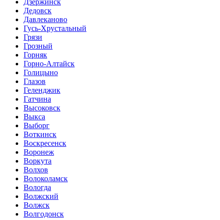
Дзержинск
Дедовск
Давлеканово
Гусь-Хрустальный
Грязи
Грозный
Горняк
Горно-Алтайск
Голицыно
Глазов
Геленджик
Гатчина
Высоковск
Выкса
Выборг
Воткинск
Воскресенск
Воронеж
Воркута
Волхов
Волоколамск
Вологда
Волжский
Волжск
Волгодонск