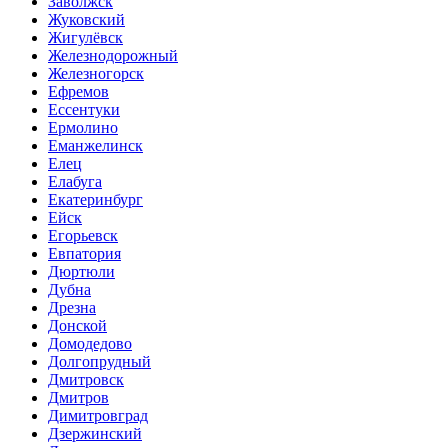
Заволжск
Жуковский
Жигулёвск
Железнодорожный
Железногорск
Ефремов
Ессентуки
Ермолино
Еманжелинск
Елец
Елабуга
Екатеринбург
Ейск
Егорьевск
Евпатория
Дюртюли
Дубна
Дрезна
Донской
Домодедово
Долгопрудный
Дмитровск
Дмитров
Димитровград
Дзержинский