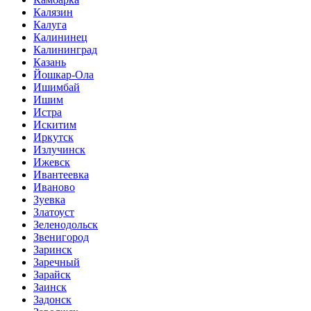
Калязин
Калуга
Калининец
Калининград
Казань
Йошкар-Ола
Ишимбай
Ишим
Истра
Искитим
Иркутск
Излучинск
Ижевск
Ивантеевка
Иваново
Зуевка
Златоуст
Зеленодольск
Звенигород
Заринск
Заречный
Зарайск
Заинск
Задонск