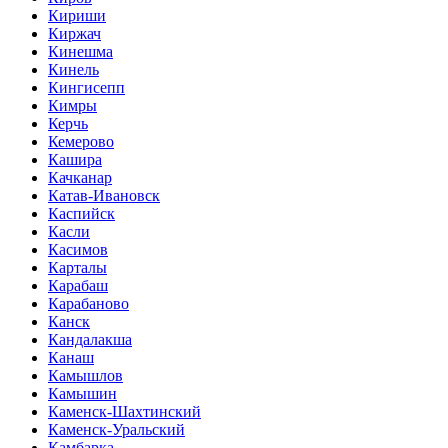
Кириши
Киржач
Кинешма
Кинель
Кингисепп
Кимры
Керчь
Кемерово
Кашира
Качканар
Катав-Ивановск
Каспийск
Касли
Касимов
Карталы
Карабаш
Карабаново
Канск
Кандалакша
Канаш
Камышлов
Камышин
Каменск-Шахтинский
Каменск-Уральский
Камбарка