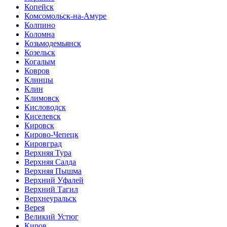
Копейск
Комсомольск-на-Амуре
Колпино
Коломна
Козьмодемьянск
Козельск
Когалым
Ковров
Клинцы
Клин
Климовск
Кисловодск
Киселевск
Кировск
Кирово-Чепецк
Кировград
Верхняя Тура
Верхняя Салда
Верхняя Пышма
Верхний Уфалей
Верхний Тагил
Верхнеуральск
Верея
Великий Устюг
Киров