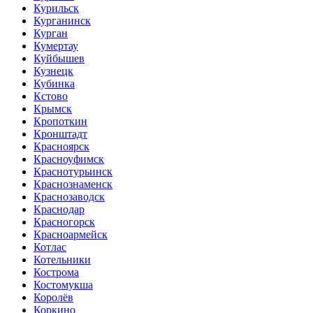
Курильск
Курганинск
Курган
Кумертау
Куйбышев
Кузнецк
Кубинка
Кстово
Крымск
Кропоткин
Кронштадт
Красноярск
Красноуфимск
Краснотурьинск
Краснознаменск
Краснозаводск
Краснодар
Красногорск
Красноармейск
Котлас
Котельники
Кострома
Костомукша
Королёв
Коркино