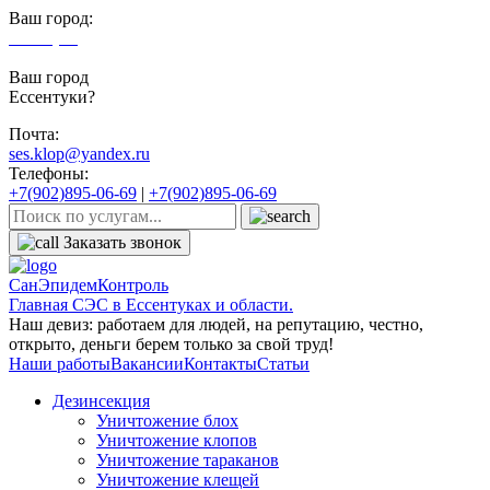
Ваш город:
Ессентуки
Ваш город
Ессентуки?
Почта:
ses.klop@yandex.ru
Телефоны:
+7(902)895-06-69
|
+7(902)895-06-69
Заказать звонок
СанЭпидемКонтроль
Главная СЭС в Ессентуках и области.
Наш девиз: работаем для людей, на репутацию, честно,
открыто, деньги берем только за свой труд!
Наши работы
Вакансии
Контакты
Статьи
Дезинсекция
Уничтожение блох
Уничтожение клопов
Уничтожение тараканов
Уничтожение клещей