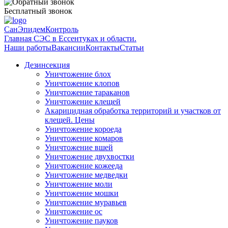
Бесплатный звонок
СанЭпидемКонтроль
Главная СЭС в Ессентуках и области.
Наши работы
Вакансии
Контакты
Статьи
Дезинсекция
Уничтожение блох
Уничтожение клопов
Уничтожение тараканов
Уничтожение клещей
Акарицидная обработка территорий и участков от
клещей. Цены
Уничтожение короеда
Уничтожение комаров
Уничтожение вшей
Уничтожение двухвостки
Уничтожение кожееда
Уничтожение медведки
Уничтожение моли
Уничтожение мошки
Уничтожение муравьев
Уничтожение ос
Уничтожение пауков