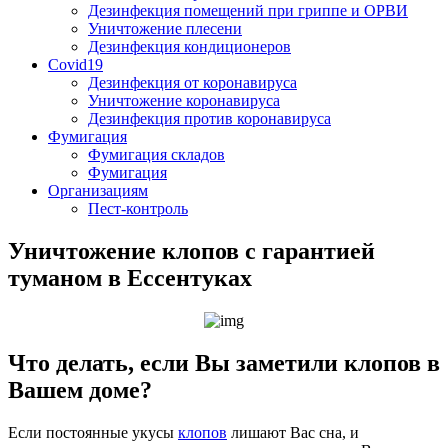
Дезинфекция помещений при гриппе и ОРВИ
Уничтожение плесени
Дезинфекция кондиционеров
Covid19
Дезинфекция от коронавируса
Уничтожение коронавируса
Дезинфекция против коронавируса
Фумигация
Фумигация складов
Фумигация
Организациям
Пест-контроль
Уничтожение клопов с гарантией
туманом в Ессентуках
Что делать, если Вы заметили клопов в
Вашем доме?
Если постоянные укусы
клопов
лишают Вас сна, и