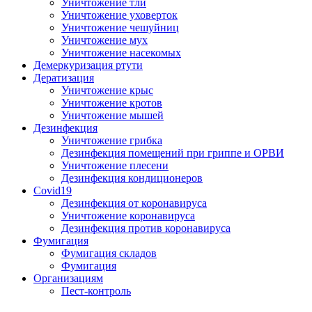
Уничтожение тли
Уничтожение уховерток
Уничтожение чешуйниц
Уничтожение мух
Уничтожение насекомых
Демеркуризация ртути
Дератизация
Уничтожение крыс
Уничтожение кротов
Уничтожение мышей
Дезинфекция
Уничтожение грибка
Дезинфекция помещений при гриппе и ОРВИ
Уничтожение плесени
Дезинфекция кондиционеров
Covid19
Дезинфекция от коронавируса
Уничтожение коронавируса
Дезинфекция против коронавируса
Фумигация
Фумигация складов
Фумигация
Организациям
Пест-контроль