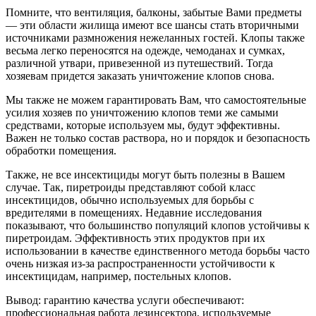
Помните, что вентиляция, балконы, забытые Вами предметы
— эти области жилища имеют все шансы стать вторичными
источниками размножения нежеланных гостей. Клопы также
весьма легко переносятся на одежде, чемоданах и сумках,
различной утвари, привезенной из путешествий. Тогда
хозяевам придется заказать уничтожение клопов снова.
Мы также не можем гарантировать Вам, что самостоятельные
усилия хозяев по уничтожению клопов теми же самыми
средствами, которые используем мы, будут эффективны.
Важен не только состав раствора, но и порядок и безопасность
обработки помещения.
Также, не все инсектициды могут быть полезны в Вашем
случае. Так, пиретроиды представляют собой класс
инсектицидов, обычно используемых для борьбы с
вредителями в помещениях. Недавние исследования
показывают, что большинство популяций клопов устойчивы к
пиретроидам. Эффективность этих продуктов при их
использовании в качестве единственного метода борьбы часто
очень низкая из-за распространенности устойчивости к
инсектицидам, например, постельных клопов.
Вывод: гарантию качества услуги обеспечивают:
профессиональная работа дезинсектора, используемые