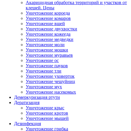
Акарицидная обработка территорий и участков от
клещей. Цены
Уничтожение короеда
Уничтожение комаров
Уничтожение вшей
Уничтожение двухвостки
Уничтожение кожееда
Уничтожение медведки
Уничтожение моли
Уничтожение мошки
Уничтожение муравьев
Уничтожение ос
Уничтожение пауков
Уничтожение тли
Уничтожение уховерток
Уничтожение чешуйниц
Уничтожение мух
Уничтожение насекомых
Демеркуризация ртути
Дератизация
Уничтожение крыс
Уничтожение кротов
Уничтожение мышей
Дезинфекция
Уничтожение грибка