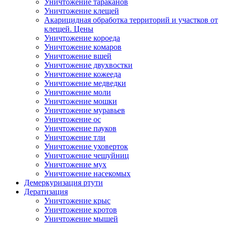
Уничтожение тараканов
Уничтожение клещей
Акарицидная обработка территорий и участков от
клещей. Цены
Уничтожение короеда
Уничтожение комаров
Уничтожение вшей
Уничтожение двухвостки
Уничтожение кожееда
Уничтожение медведки
Уничтожение моли
Уничтожение мошки
Уничтожение муравьев
Уничтожение ос
Уничтожение пауков
Уничтожение тли
Уничтожение уховерток
Уничтожение чешуйниц
Уничтожение мух
Уничтожение насекомых
Демеркуризация ртути
Дератизация
Уничтожение крыс
Уничтожение кротов
Уничтожение мышей