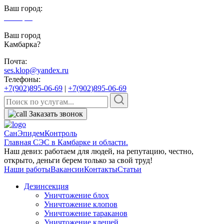
Ваш город:
Камбарка
Ваш город
Камбарка?
Почта:
ses.klop@yandex.ru
Телефоны:
+7(902)895-06-69
|
+7(902)895-06-69
Заказать звонок
СанЭпидемКонтроль
Главная СЭС в Камбарке и области.
Наш девиз: работаем для людей, на репутацию, честно,
открыто, деньги берем только за свой труд!
Наши работы
Вакансии
Контакты
Статьи
Дезинсекция
Уничтожение блох
Уничтожение клопов
Уничтожение тараканов
Уничтожение клещей