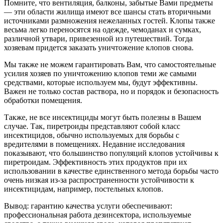
Помните, что вентиляция, балконы, забытые Вами предметы
— эти области жилища имеют все шансы стать вторичными
источниками размножения нежеланных гостей. Клопы также
весьма легко переносятся на одежде, чемоданах и сумках,
различной утвари, привезенной из путешествий. Тогда
хозяевам придется заказать уничтожение клопов снова.
Мы также не можем гарантировать Вам, что самостоятельные
усилия хозяев по уничтожению клопов теми же самыми
средствами, которые используем мы, будут эффективны.
Важен не только состав раствора, но и порядок и безопасность
обработки помещения.
Также, не все инсектициды могут быть полезны в Вашем
случае. Так, пиретроиды представляют собой класс
инсектицидов, обычно используемых для борьбы с
вредителями в помещениях. Недавние исследования
показывают, что большинство популяций клопов устойчивы к
пиретроидам. Эффективность этих продуктов при их
использовании в качестве единственного метода борьбы часто
очень низкая из-за распространенности устойчивости к
инсектицидам, например, постельных клопов.
Вывод: гарантию качества услуги обеспечивают:
профессиональная работа дезинсектора, используемые