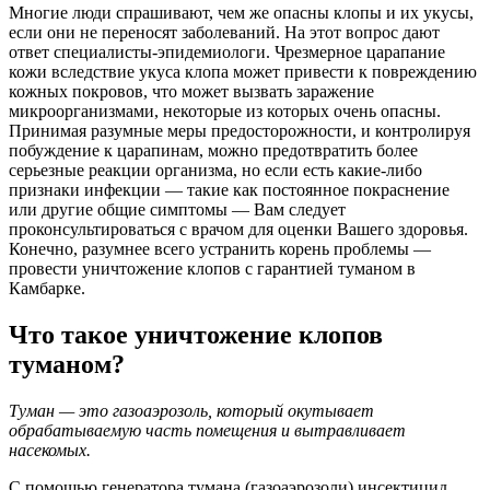
Многие люди спрашивают, чем же опасны клопы и их укусы,
если они не переносят заболеваний. На этот вопрос дают
ответ специалисты-эпидемиологи. Чрезмерное царапание
кожи вследствие укуса клопа может привести к повреждению
кожных покровов, что может вызвать заражение
микроорганизмами, некоторые из которых очень опасны.
Принимая разумные меры предосторожности, и контролируя
побуждение к царапинам, можно предотвратить более
серьезные реакции организма, но если есть какие-либо
признаки инфекции — такие как постоянное покраснение
или другие общие симптомы — Вам следует
проконсультироваться с врачом для оценки Вашего здоровья.
Конечно, разумнее всего устранить корень проблемы —
провести уничтожение клопов с гарантией туманом в
Камбарке.
Что такое уничтожение клопов
туманом?
Туман — это газоаэрозоль, который окутывает
обрабатываемую часть помещения и вытравливает
насекомых.
С помощью генератора тумана (газоаэрозоли) инсектицид