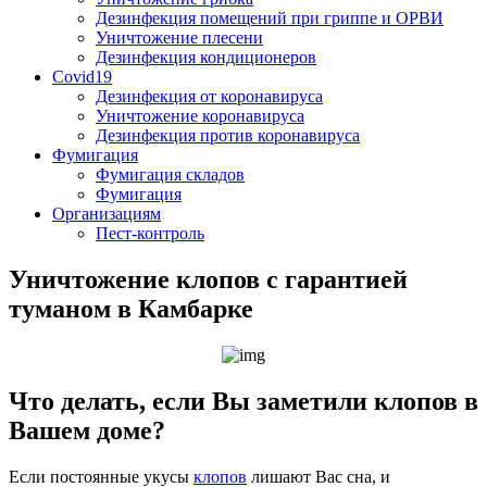
Дезинфекция помещений при гриппе и ОРВИ
Уничтожение плесени
Дезинфекция кондиционеров
Covid19
Дезинфекция от коронавируса
Уничтожение коронавируса
Дезинфекция против коронавируса
Фумигация
Фумигация складов
Фумигация
Организациям
Пест-контроль
Уничтожение клопов с гарантией
туманом в Камбарке
Что делать, если Вы заметили клопов в
Вашем доме?
Если постоянные укусы
клопов
лишают Вас сна, и