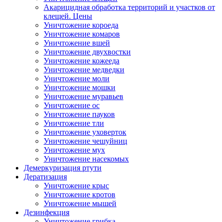
Акарицидная обработка территорий и участков от
клещей. Цены
Уничтожение короеда
Уничтожение комаров
Уничтожение вшей
Уничтожение двухвостки
Уничтожение кожееда
Уничтожение медведки
Уничтожение моли
Уничтожение мошки
Уничтожение муравьев
Уничтожение ос
Уничтожение пауков
Уничтожение тли
Уничтожение уховерток
Уничтожение чешуйниц
Уничтожение мух
Уничтожение насекомых
Демеркуризация ртути
Дератизация
Уничтожение крыс
Уничтожение кротов
Уничтожение мышей
Дезинфекция
Уничтожение грибка