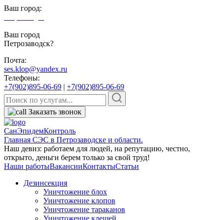
Ваш город:
Петрозаводск
Ваш город
Петрозаводск?
Почта:
ses.klop@yandex.ru
Телефоны:
+7(902)895-06-69
|
+7(902)895-06-69
Заказать звонок
СанЭпидемКонтроль
Главная СЭС в Петрозаводске и области.
Наш девиз: работаем для людей, на репутацию, честно,
открыто, деньги берем только за свой труд!
Наши работы
Вакансии
Контакты
Статьи
Дезинсекция
Уничтожение блох
Уничтожение клопов
Уничтожение тараканов
Уничтожение клещей