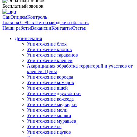
Бесплатный звонок
СанЭпидемКонтроль
Главная СЭС в Петрозаводске и области.
Наши работы
Вакансии
Контакты
Статьи
Дезинсекция
Уничтожение блох
Уничтожение клопов
Уничтожение тараканов
Уничтожение клещей
Акарицидная обработка территорий и участков от
клещей. Цены
Уничтожение короеда
Уничтожение комаров
Уничтожение вшей
Уничтожение двухвостки
Уничтожение кожееда
Уничтожение медведки
Уничтожение моли
Уничтожение мошки
Уничтожение муравьев
Уничтожение ос
Уничтожение пауков