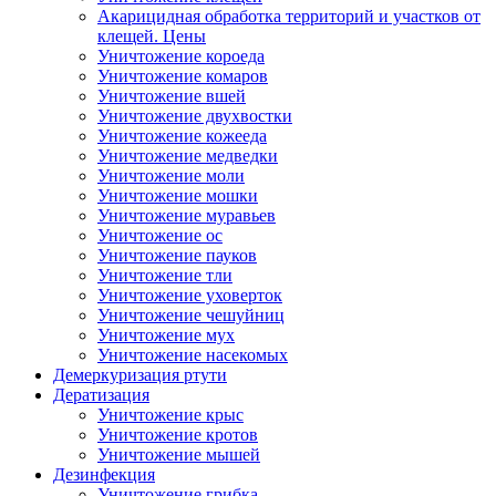
Акарицидная обработка территорий и участков от
клещей. Цены
Уничтожение короеда
Уничтожение комаров
Уничтожение вшей
Уничтожение двухвостки
Уничтожение кожееда
Уничтожение медведки
Уничтожение моли
Уничтожение мошки
Уничтожение муравьев
Уничтожение ос
Уничтожение пауков
Уничтожение тли
Уничтожение уховерток
Уничтожение чешуйниц
Уничтожение мух
Уничтожение насекомых
Демеркуризация ртути
Дератизация
Уничтожение крыс
Уничтожение кротов
Уничтожение мышей
Дезинфекция
Уничтожение грибка