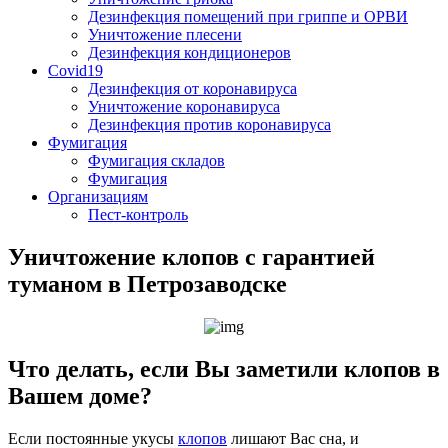
Дезинфекция помещений при гриппе и ОРВИ
Уничтожение плесени
Дезинфекция кондиционеров
Covid19
Дезинфекция от коронавируса
Уничтожение коронавируса
Дезинфекция против коронавируса
Фумигация
Фумигация складов
Фумигация
Организациям
Пест-контроль
Уничтожение клопов с гарантией
туманом в Петрозаводске
Что делать, если Вы заметили клопов в
Вашем доме?
Если постоянные укусы
клопов
лишают Вас сна, и