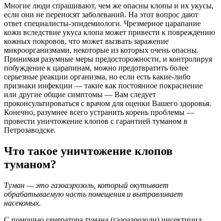
Многие люди спрашивают, чем же опасны клопы и их укусы,
если они не переносят заболеваний. На этот вопрос дают
ответ специалисты-эпидемиологи. Чрезмерное царапание
кожи вследствие укуса клопа может привести к повреждению
кожных покровов, что может вызвать заражение
микроорганизмами, некоторые из которых очень опасны.
Принимая разумные меры предосторожности, и контролируя
побуждение к царапинам, можно предотвратить более
серьезные реакции организма, но если есть какие-либо
признаки инфекции — такие как постоянное покраснение
или другие общие симптомы — Вам следует
проконсультироваться с врачом для оценки Вашего здоровья.
Конечно, разумнее всего устранить корень проблемы —
провести уничтожение клопов с гарантией туманом в
Петрозаводске.
Что такое уничтожение клопов
туманом?
Туман — это газоаэрозоль, который окутывает
обрабатываемую часть помещения и вытравливает
насекомых.
С помощью генератора тумана (газоаэрозоли) инсектицид