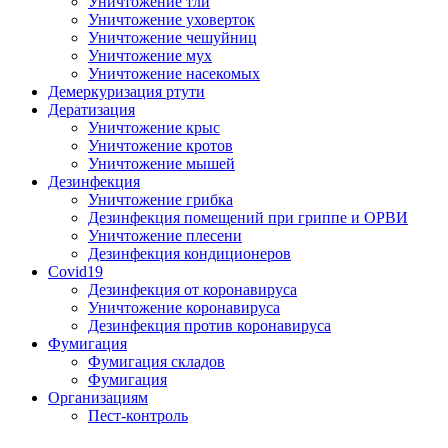
Уничтожение тли
Уничтожение уховерток
Уничтожение чешуйниц
Уничтожение мух
Уничтожение насекомых
Демеркуризация ртути
Дератизация
Уничтожение крыс
Уничтожение кротов
Уничтожение мышей
Дезинфекция
Уничтожение грибка
Дезинфекция помещений при гриппе и ОРВИ
Уничтожение плесени
Дезинфекция кондиционеров
Covid19
Дезинфекция от коронавируса
Уничтожение коронавируса
Дезинфекция против коронавируса
Фумигация
Фумигация складов
Фумигация
Организациям
Пест-контроль