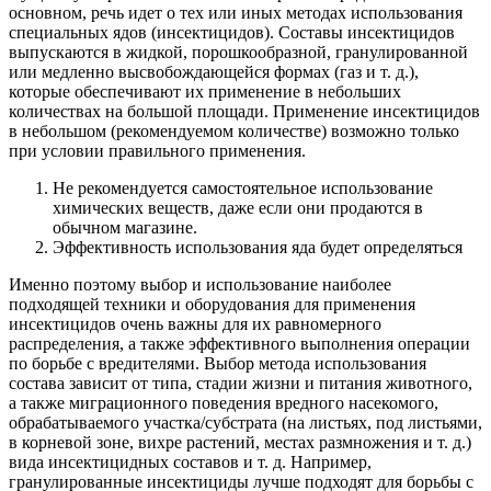
основном, речь идет о тех или иных методах использования
специальных ядов (инсектицидов). Составы инсектицидов
выпускаются в жидкой, порошкообразной, гранулированной
или медленно высвобождающейся формах (газ и т. д.),
которые обеспечивают их применение в небольших
количествах на большой площади. Применение инсектицидов
в небольшом (рекомендуемом количестве) возможно только
при условии правильного применения.
Не рекомендуется самостоятельное использование
химических веществ, даже если они продаются в
обычном магазине.
Эффективность использования яда будет определяться
Именно поэтому выбор и использование наиболее
подходящей техники и оборудования для применения
инсектицидов очень важны для их равномерного
распределения, а также эффективного выполнения операции
по борьбе с вредителями. Выбор метода использования
состава зависит от типа, стадии жизни и питания животного,
а также миграционного поведения вредного насекомого,
обрабатываемого участка/субстрата (на листьях, под листьями,
в корневой зоне, вихре растений, местах размножения и т. д.)
вида инсектицидных составов и т. д. Например,
гранулированные инсектициды лучше подходят для борьбы с