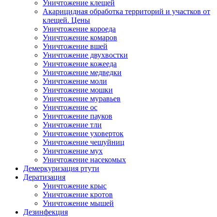
Уничтожение клещей
Акарицидная обработка территорий и участков от
клещей. Цены
Уничтожение короеда
Уничтожение комаров
Уничтожение вшей
Уничтожение двухвостки
Уничтожение кожееда
Уничтожение медведки
Уничтожение моли
Уничтожение мошки
Уничтожение муравьев
Уничтожение ос
Уничтожение пауков
Уничтожение тли
Уничтожение уховерток
Уничтожение чешуйниц
Уничтожение мух
Уничтожение насекомых
Демеркуризация ртути
Дератизация
Уничтожение крыс
Уничтожение кротов
Уничтожение мышей
Дезинфекция