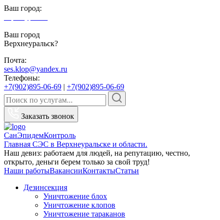
Ваш город:
Верхнеуральск
Ваш город
Верхнеуральск?
Почта:
ses.klop@yandex.ru
Телефоны:
+7(902)895-06-69
|
+7(902)895-06-69
Заказать звонок
СанЭпидемКонтроль
Главная СЭС в Верхнеуральске и области.
Наш девиз: работаем для людей, на репутацию, честно,
открыто, деньги берем только за свой труд!
Наши работы
Вакансии
Контакты
Статьи
Дезинсекция
Уничтожение блох
Уничтожение клопов
Уничтожение тараканов