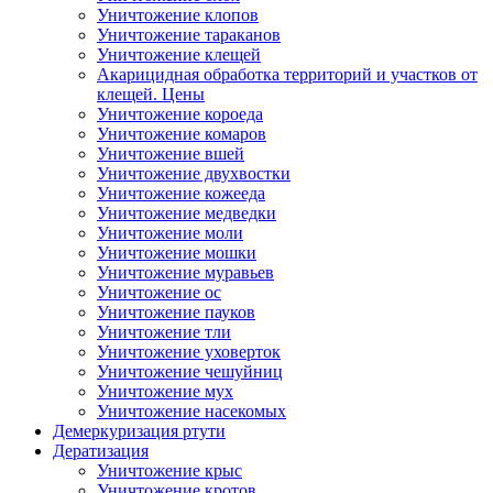
Уничтожение клопов
Уничтожение тараканов
Уничтожение клещей
Акарицидная обработка территорий и участков от
клещей. Цены
Уничтожение короеда
Уничтожение комаров
Уничтожение вшей
Уничтожение двухвостки
Уничтожение кожееда
Уничтожение медведки
Уничтожение моли
Уничтожение мошки
Уничтожение муравьев
Уничтожение ос
Уничтожение пауков
Уничтожение тли
Уничтожение уховерток
Уничтожение чешуйниц
Уничтожение мух
Уничтожение насекомых
Демеркуризация ртути
Дератизация
Уничтожение крыс
Уничтожение кротов