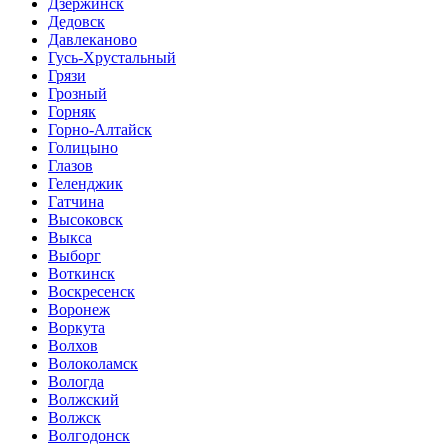
Дзержинск
Дедовск
Давлеканово
Гусь-Хрустальный
Грязи
Грозный
Горняк
Горно-Алтайск
Голицыно
Глазов
Геленджик
Гатчина
Высоковск
Выкса
Выборг
Воткинск
Воскресенск
Воронеж
Воркута
Волхов
Волоколамск
Вологда
Волжский
Волжск
Волгодонск