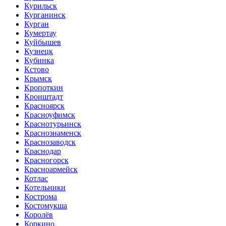
Курильск
Курганинск
Курган
Кумертау
Куйбышев
Кузнецк
Кубинка
Кстово
Крымск
Кропоткин
Кронштадт
Красноярск
Красноуфимск
Краснотурьинск
Краснознаменск
Краснозаводск
Краснодар
Красногорск
Красноармейск
Котлас
Котельники
Кострома
Костомукша
Королёв
Коркино