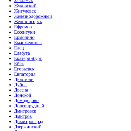
Заволжск
Жуковский
Жигулёвск
Железнодорожный
Железногорск
Ефремов
Ессентуки
Ермолино
Еманжелинск
Елец
Елабуга
Екатеринбург
Ейск
Егорьевск
Евпатория
Дюртюли
Дубна
Дрезна
Донской
Домодедово
Долгопрудный
Дмитровск
Дмитров
Димитровград
Дзержинский