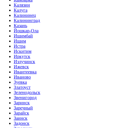
Калязин
Калуга
Калининец
Калининград
Казань
Йошкар-Ола
Ишимбай
Ишим
Истра
Искитим
Иркутск
Излучинск
Ижевск
Ивантеевка
Иваново
Зуевка
Златоуст
Зеленодольск
Звенигород
Заринск
Заречный
Зарайск
Заинск
Задонск