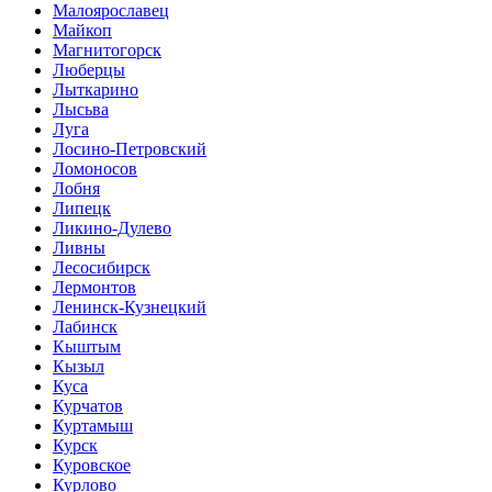
Малоярославец
Майкоп
Магнитогорск
Люберцы
Лыткарино
Лысьва
Луга
Лосино-Петровский
Ломоносов
Лобня
Липецк
Ликино-Дулево
Ливны
Лесосибирск
Лермонтов
Ленинск-Кузнецкий
Лабинск
Кыштым
Кызыл
Куса
Курчатов
Куртамыш
Курск
Куровское
Курлово