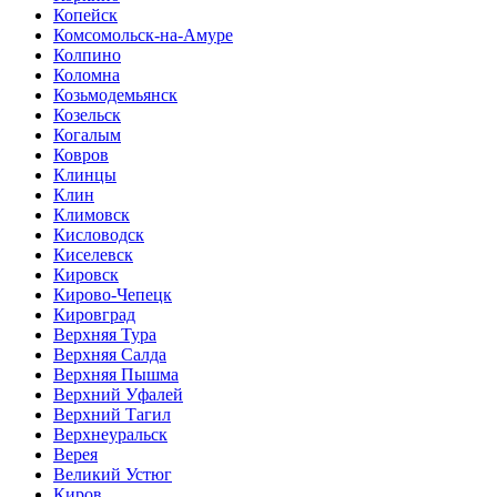
Копейск
Комсомольск-на-Амуре
Колпино
Коломна
Козьмодемьянск
Козельск
Когалым
Ковров
Клинцы
Клин
Климовск
Кисловодск
Киселевск
Кировск
Кирово-Чепецк
Кировград
Верхняя Тура
Верхняя Салда
Верхняя Пышма
Верхний Уфалей
Верхний Тагил
Верхнеуральск
Верея
Великий Устюг
Киров