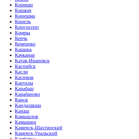
Кириши
Киржач
Кинешма
Кинель
Кингисепп
Кимры
Керчь
Кемерово
Кашира
Качканар
Катав-Ивановск
Каспийск
Касли
Касимов
Карталы
Карабаш
Карабаново
Канск
Кандалакша
Канаш
Камышлов
Камышин
Каменск-Шахтинский
Каменск-Уральский
Камбарка