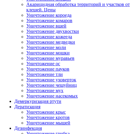
Акарицидная обработка территорий и участков от
клещей. Цены
Уничтожение короеда
Уничтожение комаров
Уничтожение вшей
Уничтожение двухвостки
Уничтожение кожееда
Уничтожение медведки
Уничтожение моли
Уничтожение мошки
Уничтожение муравьев
Уничтожение ос
Уничтожение пауков
Уничтожение тли
Уничтожение уховерток
Уничтожение чешуйниц
Уничтожение мух
Уничтожение насекомых
Демеркуризация ртути
Дератизация
Уничтожение крыс
Уничтожение кротов
Уничтожение мышей
Дезинфекция
Уничтожение грибка