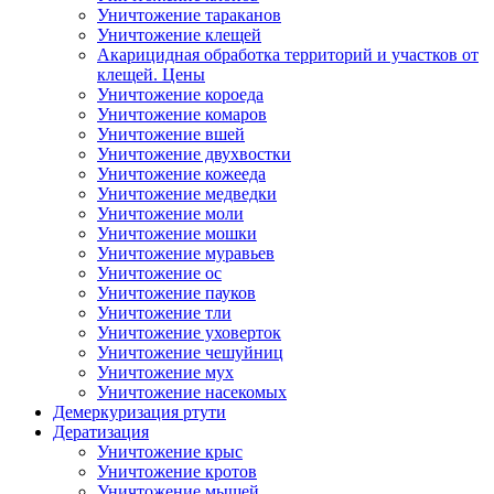
Уничтожение тараканов
Уничтожение клещей
Акарицидная обработка территорий и участков от
клещей. Цены
Уничтожение короеда
Уничтожение комаров
Уничтожение вшей
Уничтожение двухвостки
Уничтожение кожееда
Уничтожение медведки
Уничтожение моли
Уничтожение мошки
Уничтожение муравьев
Уничтожение ос
Уничтожение пауков
Уничтожение тли
Уничтожение уховерток
Уничтожение чешуйниц
Уничтожение мух
Уничтожение насекомых
Демеркуризация ртути
Дератизация
Уничтожение крыс
Уничтожение кротов
Уничтожение мышей