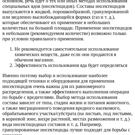
основном, речь идет о тех или иных методах использования
специальных ядов (инсектицидов). Составы инсектицидов
выпускаются в жидкой, порошкообразной, гранулированной
или медленно высвобождающейся формах (газ и т. д.),
которые обеспечивают их применение в небольших
количествах на большой площади. Применение инсектицидов
в небольшом (рекомендуемом количестве) возможно только
при условии правильного применения.
Не рекомендуется самостоятельное использование
химических веществ, даже если они продаются в
обычном магазине.
Эффективность использования яда будет определяться
Именно поэтому выбор и использование наиболее
подходящей техники и оборудования для применения
инсектицидов очень важны для их равномерного
распределения, а также эффективного выполнения операции
по борьбе с вредителями. Выбор метода использования
состава зависит от типа, стадии жизни и питания животного,
а также миграционного поведения вредного насекомого,
обрабатываемого участка/субстрата (на листьях, под листьями,
в корневой зоне, вихре растений, местах размножения и т. д.)
вида инсектицидных составов и т. д. Например,
гранулированные инсектициды лучше подходят для борьбы с