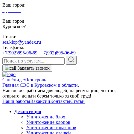
Ваш город:
Куровское
Ваш город
Куровское?
Почта:
ses.klop@yandex.ru
Телефоны:
+7(902)895-06-69
|
+7(902)895-06-69
Заказать звонок
СанЭпидемКонтроль
Главная СЭС в Куровском и области.
Наш девиз: работаем для людей, на репутацию, честно,
открыто, деньги берем только за свой труд!
Наши работы
Вакансии
Контакты
Статьи
Дезинсекция
Уничтожение блох
Уничтожение клопов
Уничтожение тараканов
Уничтожение клещей