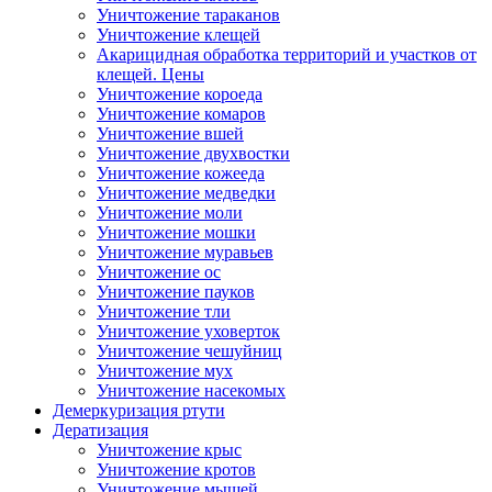
Уничтожение тараканов
Уничтожение клещей
Акарицидная обработка территорий и участков от
клещей. Цены
Уничтожение короеда
Уничтожение комаров
Уничтожение вшей
Уничтожение двухвостки
Уничтожение кожееда
Уничтожение медведки
Уничтожение моли
Уничтожение мошки
Уничтожение муравьев
Уничтожение ос
Уничтожение пауков
Уничтожение тли
Уничтожение уховерток
Уничтожение чешуйниц
Уничтожение мух
Уничтожение насекомых
Демеркуризация ртути
Дератизация
Уничтожение крыс
Уничтожение кротов
Уничтожение мышей