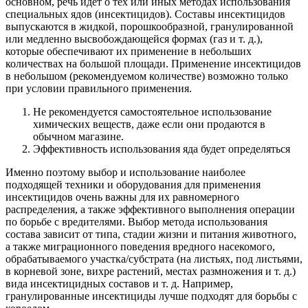
основном, речь идет о тех или иных методах использования
специальных ядов (инсектицидов). Составы инсектицидов
выпускаются в жидкой, порошкообразной, гранулированной
или медленно высвобождающейся формах (газ и т. д.),
которые обеспечивают их применение в небольших
количествах на большой площади. Применение инсектицидов
в небольшом (рекомендуемом количестве) возможно только
при условии правильного применения.
Не рекомендуется самостоятельное использование
химических веществ, даже если они продаются в
обычном магазине.
Эффективность использования яда будет определяться
Именно поэтому выбор и использование наиболее
подходящей техники и оборудования для применения
инсектицидов очень важны для их равномерного
распределения, а также эффективного выполнения операции
по борьбе с вредителями. Выбор метода использования
состава зависит от типа, стадии жизни и питания животного,
а также миграционного поведения вредного насекомого,
обрабатываемого участка/субстрата (на листьях, под листьями,
в корневой зоне, вихре растений, местах размножения и т. д.)
вида инсектицидных составов и т. д. Например,
гранулированные инсектициды лучше подходят для борьбы с