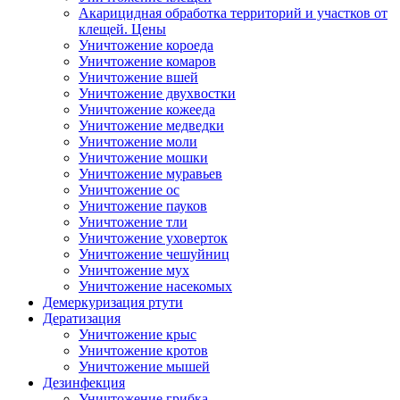
Акарицидная обработка территорий и участков от
клещей. Цены
Уничтожение короеда
Уничтожение комаров
Уничтожение вшей
Уничтожение двухвостки
Уничтожение кожееда
Уничтожение медведки
Уничтожение моли
Уничтожение мошки
Уничтожение муравьев
Уничтожение ос
Уничтожение пауков
Уничтожение тли
Уничтожение уховерток
Уничтожение чешуйниц
Уничтожение мух
Уничтожение насекомых
Демеркуризация ртути
Дератизация
Уничтожение крыс
Уничтожение кротов
Уничтожение мышей
Дезинфекция
Уничтожение грибка