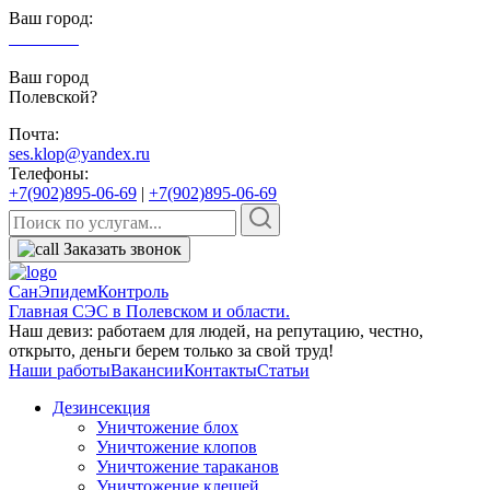
Ваш город:
Полевской
Ваш город
Полевской?
Почта:
ses.klop@yandex.ru
Телефоны:
+7(902)895-06-69
|
+7(902)895-06-69
Заказать звонок
СанЭпидемКонтроль
Главная СЭС в Полевском и области.
Наш девиз: работаем для людей, на репутацию, честно,
открыто, деньги берем только за свой труд!
Наши работы
Вакансии
Контакты
Статьи
Дезинсекция
Уничтожение блох
Уничтожение клопов
Уничтожение тараканов
Уничтожение клещей