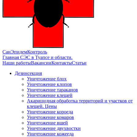
СанЭпидемКонтроль
Главная СЭС в Туапсе и области.
Наши работы
Вакансии
Контакты
Статьи
Дезинсекция
Уничтожение блох
Уничтожение клопов
Уничтожение тараканов
Уничтожение клещей
Акарицидная обработка территорий и участков от
клещей. Цены
Уничтожение короеда
Уничтожение комаров
Уничтожение вшей
Уничтожение двухвостки
Уничтожение кожееда