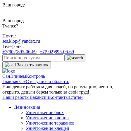
Ваш город:
Туапсе
Ваш город
Туапсе?
Почта:
ses.klop@yandex.ru
Телефоны:
+7(902)895-06-69
|
+7(902)895-06-69
Заказать звонок
СанЭпидемКонтроль
Главная СЭС в Туапсе и области.
Наш девиз: работаем для людей, на репутацию, честно,
открыто, деньги берем только за свой труд!
Наши работы
Вакансии
Контакты
Статьи
Дезинсекция
Уничтожение блох
Уничтожение клопов
Уничтожение тараканов
Уничтожение клещей