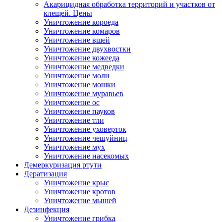
Акарицидная обработка территорий и участков от
клещей. Цены
Уничтожение короеда
Уничтожение комаров
Уничтожение вшей
Уничтожение двухвостки
Уничтожение кожееда
Уничтожение медведки
Уничтожение моли
Уничтожение мошки
Уничтожение муравьев
Уничтожение ос
Уничтожение пауков
Уничтожение тли
Уничтожение уховерток
Уничтожение чешуйниц
Уничтожение мух
Уничтожение насекомых
Демеркуризация ртути
Дератизация
Уничтожение крыс
Уничтожение кротов
Уничтожение мышей
Дезинфекция
Уничтожение грибка