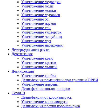
Уничтожение медведки
Уничтожение моли
Уничтожение мошки
Уничтожение муравьев
Уничтожение ос
Уничтожение пауков
Уничтожение тли
Уничтожение уховерток
Уничтожение чешуйниц
Уничтожение мух
Уничтожение насекомых
Демеркуризация ртути
Дератизация
Уничтожение крыс
Уничтожение кротов
Уничтожение мышей
Дезинфекция
Уничтожение грибка
Дезинфекция помещений при гриппе и ОРВИ
Уничтожение плесени
Дезинфекция кондиционеров
Covid19
Дезинфекция от коронавируса
Уничтожение коронавируса
Дезинфекция против коронавируса