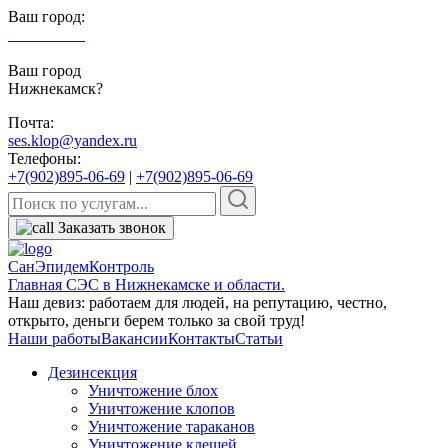
Ваш город:
Нижнекамск
Ваш город
Нижнекамск?
Почта:
ses.klop@yandex.ru
Телефоны:
+7(902)895-06-69
|
+7(902)895-06-69
Заказать звонок
СанЭпидемКонтроль
Главная СЭС в Нижнекамске и области.
Наш девиз: работаем для людей, на репутацию, честно,
открыто, деньги берем только за свой труд!
Наши работы
Вакансии
Контакты
Статьи
Дезинсекция
Уничтожение блох
Уничтожение клопов
Уничтожение тараканов
Уничтожение клещей