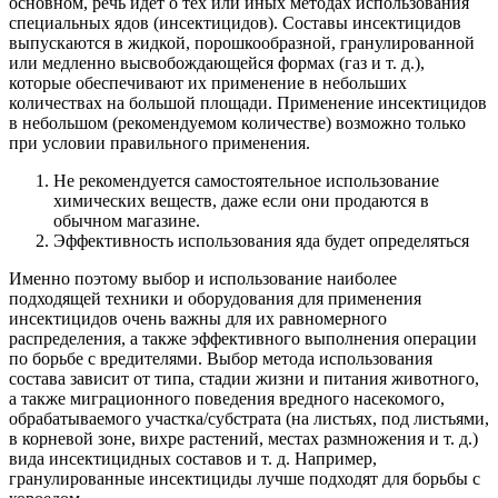
основном, речь идет о тех или иных методах использования
специальных ядов (инсектицидов). Составы инсектицидов
выпускаются в жидкой, порошкообразной, гранулированной
или медленно высвобождающейся формах (газ и т. д.),
которые обеспечивают их применение в небольших
количествах на большой площади. Применение инсектицидов
в небольшом (рекомендуемом количестве) возможно только
при условии правильного применения.
Не рекомендуется самостоятельное использование
химических веществ, даже если они продаются в
обычном магазине.
Эффективность использования яда будет определяться
Именно поэтому выбор и использование наиболее
подходящей техники и оборудования для применения
инсектицидов очень важны для их равномерного
распределения, а также эффективного выполнения операции
по борьбе с вредителями. Выбор метода использования
состава зависит от типа, стадии жизни и питания животного,
а также миграционного поведения вредного насекомого,
обрабатываемого участка/субстрата (на листьях, под листьями,
в корневой зоне, вихре растений, местах размножения и т. д.)
вида инсектицидных составов и т. д. Например,
гранулированные инсектициды лучше подходят для борьбы с