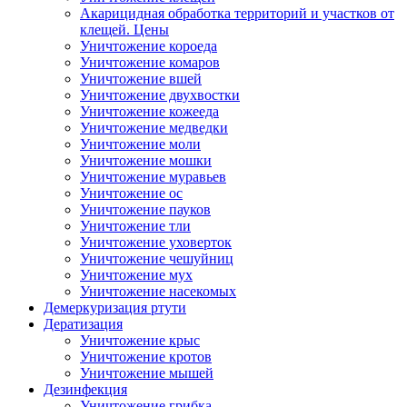
Акарицидная обработка территорий и участков от
клещей. Цены
Уничтожение короеда
Уничтожение комаров
Уничтожение вшей
Уничтожение двухвостки
Уничтожение кожееда
Уничтожение медведки
Уничтожение моли
Уничтожение мошки
Уничтожение муравьев
Уничтожение ос
Уничтожение пауков
Уничтожение тли
Уничтожение уховерток
Уничтожение чешуйниц
Уничтожение мух
Уничтожение насекомых
Демеркуризация ртути
Дератизация
Уничтожение крыс
Уничтожение кротов
Уничтожение мышей
Дезинфекция
Уничтожение грибка