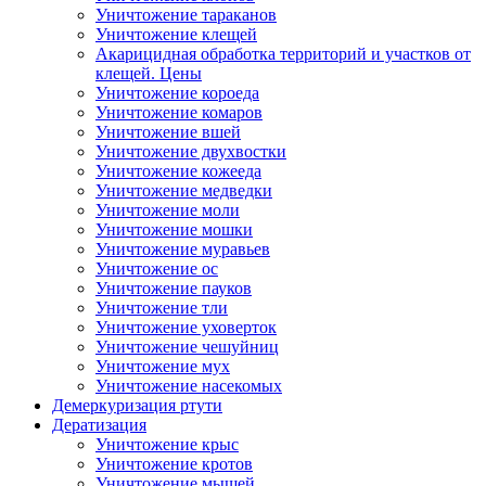
Уничтожение тараканов
Уничтожение клещей
Акарицидная обработка территорий и участков от
клещей. Цены
Уничтожение короеда
Уничтожение комаров
Уничтожение вшей
Уничтожение двухвостки
Уничтожение кожееда
Уничтожение медведки
Уничтожение моли
Уничтожение мошки
Уничтожение муравьев
Уничтожение ос
Уничтожение пауков
Уничтожение тли
Уничтожение уховерток
Уничтожение чешуйниц
Уничтожение мух
Уничтожение насекомых
Демеркуризация ртути
Дератизация
Уничтожение крыс
Уничтожение кротов
Уничтожение мышей