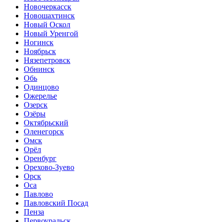
Новочеркасск
Новошахтинск
Новый Оскол
Новый Уренгой
Ногинск
Ноябрьск
Нязепетровск
Обнинск
Обь
Одинцово
Ожерелье
Озерск
Озёры
Октябрьский
Оленегорск
Омск
Орёл
Оренбург
Орехово-Зуево
Орск
Оса
Павлово
Павловский Посад
Пенза
Первоуральск