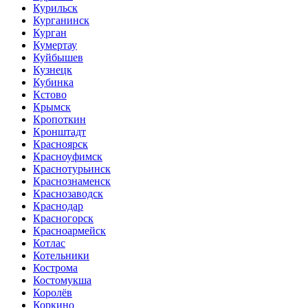
Курильск
Курганинск
Курган
Кумертау
Куйбышев
Кузнецк
Кубинка
Кстово
Крымск
Кропоткин
Кронштадт
Красноярск
Красноуфимск
Краснотурьинск
Краснознаменск
Краснозаводск
Краснодар
Красногорск
Красноармейск
Котлас
Котельники
Кострома
Костомукша
Королёв
Коркино