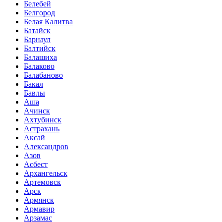
Белебей
Белгород
Белая Калитва
Батайск
Барнаул
Балтийск
Балашиха
Балаково
Балабаново
Бакал
Бавлы
Аша
Ачинск
Ахтубинск
Астрахань
Аксай
Александров
Азов
Асбест
Архангельск
Артемовск
Арск
Армянск
Армавир
Арзамас