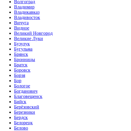
Волгоград
Владимир
Владикавказ
Владивосток
Вичуга
Видное
Великий Новгород
Великие Луки
Бузулук
Бугульма
Брянск
Бронницы
Братск
Боровск
Борзя
Бор
Бологое
Богданович
Благовещенск
Бийск
Берёзовский
Березники
Бердск
Белорецк
Белово