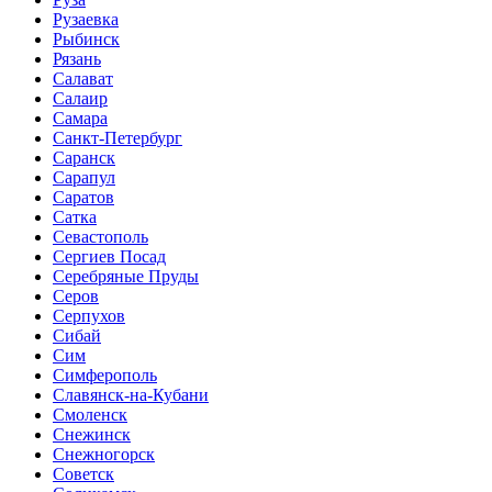
Рузаевка
Рыбинск
Рязань
Салават
Салаир
Самара
Санкт-Петербург
Саранск
Сарапул
Саратов
Сатка
Севастополь
Сергиев Посад
Серебряные Пруды
Серов
Серпухов
Сибай
Сим
Симферополь
Славянск-на-Кубани
Смоленск
Снежинск
Снежногорск
Советск