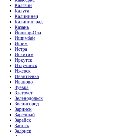
Калязин
Калуга
Калининец
Калининград
Казань
Йошкар-Ола
Ишимбай
Ишим
Истра
Искитим
Иркутск
Излучинск
Ижевск
Ивантеевка
Иваново
Зуевка
Златоуст
Зеленодольск
Звенигород
Заринск
Заречный
Зарайск
Заинск
Задонск