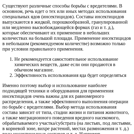
Существуют различные способы борьбы с вредителями. В
основном, речь идет о тех или иных методах использования
специальных ядов (инсектицидов). Составы инсектицидов
выпускаются в жидкой, порошкообразной, гранулированной
или медленно высвобождающейся формах (газ и т. д.),
которые обеспечивают их применение в небольших
количествах на большой площади. Применение инсектицидов
в небольшом (рекомендуемом количестве) возможно только
при условии правильного применения.
Не рекомендуется самостоятельное использование
химических веществ, даже если они продаются в
обычном магазине.
Эффективность использования яда будет определяться
Именно поэтому выбор и использование наиболее
подходящей техники и оборудования для применения
инсектицидов очень важны для их равномерного
распределения, а также эффективного выполнения операции
по борьбе с вредителями. Выбор метода использования
состава зависит от типа, стадии жизни и питания животного,
а также миграционного поведения вредного насекомого,
обрабатываемого участка/субстрата (на листьях, под листьями,
в корневой зоне, вихре растений, местах размножения и т. д.)
вида инсектицидных составов и т. д. Например,