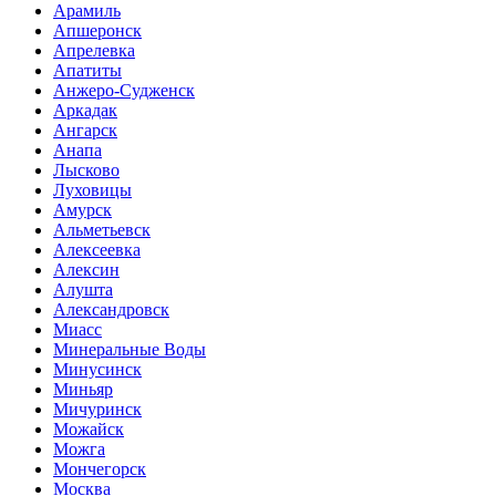
Арамиль
Апшеронск
Апрелевка
Апатиты
Анжеро-Судженск
Аркадак
Ангарск
Анапа
Лысково
Луховицы
Амурск
Альметьевск
Алексеевка
Алексин
Алушта
Александровск
Миасс
Минеральные Воды
Минусинск
Миньяр
Мичуринск
Можайск
Можга
Мончегорск
Москва