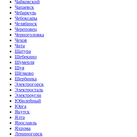
Чайковский
Чапаевск
Чебаркуль
Чебоксары
Челябинск
Череповец
Черноголовка
Чехов
Чита
Шатура
Шебекино
Шумерля
Шуя
Щёлково
Щербинка
Электрогорск
Электросталь
Электроугли
Юбилейный
Юрга
Якутск
Ялта
Ярославль
Яхрома
Лениногорск