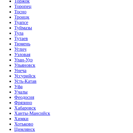
Торжок
Торопец
Тосно
Троицк
Туапсе
Туймазы
Тула
Тутаев
Тюмень
Углич
Узловая
Улан-Удэ
Ульяновск
Унеча
Уссурийск
Усть-Катав
Уфа
Учалы
Феодосия
Фрязино
Хабаровск
Ханты-Мансийск
Химки
Хотьково
Цимлянск