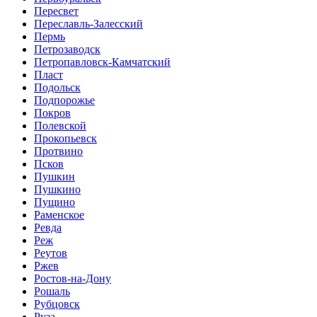
Пересвет
Переславль-Залесский
Пермь
Петрозаводск
Петропавловск-Камчатский
Пласт
Подольск
Подпорожье
Покров
Полевской
Прокопьевск
Протвино
Псков
Пушкин
Пушкино
Пущино
Раменское
Ревда
Реж
Реутов
Ржев
Ростов-на-Дону
Рошаль
Рубцовск
Руза