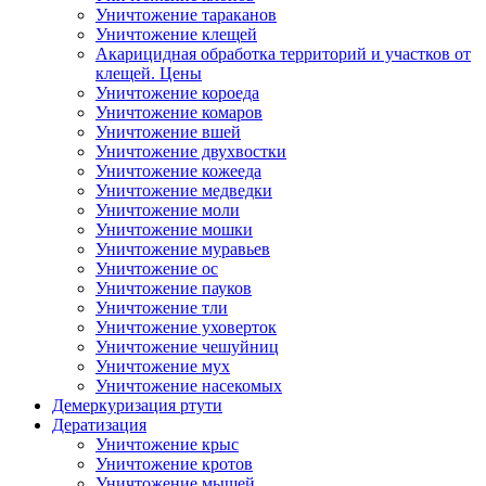
Уничтожение тараканов
Уничтожение клещей
Акарицидная обработка территорий и участков от
клещей. Цены
Уничтожение короеда
Уничтожение комаров
Уничтожение вшей
Уничтожение двухвостки
Уничтожение кожееда
Уничтожение медведки
Уничтожение моли
Уничтожение мошки
Уничтожение муравьев
Уничтожение ос
Уничтожение пауков
Уничтожение тли
Уничтожение уховерток
Уничтожение чешуйниц
Уничтожение мух
Уничтожение насекомых
Демеркуризация ртути
Дератизация
Уничтожение крыс
Уничтожение кротов
Уничтожение мышей