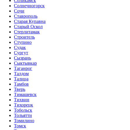
Соликамск
Солнечногорск
Сочи
Ставрополь
Старая Купавна
Старый Оскол
Стерлитамак
Строитель
Ступино
Судак
Сургут
Сызрань
Сыктывкар
Таганрог
Талдом
Талица
Тамбов
Тверь
Тимашевск
Тихвин
Тихорецк
Тобольск
Тольятти
Томилино
Томск