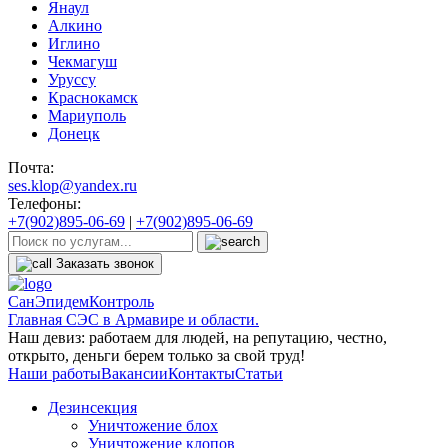
Янаул
Алкино
Иглино
Чекмагуш
Уруссу
Краснокамск
Мариуполь
Донецк
Почта:
ses.klop@yandex.ru
Телефоны:
+7(902)895-06-69
|
+7(902)895-06-69
Заказать звонок
СанЭпидемКонтроль
Главная СЭС в Армавире и области.
Наш девиз: работаем для людей, на репутацию, честно,
открыто, деньги берем только за свой труд!
Наши работы
Вакансии
Контакты
Статьи
Дезинсекция
Уничтожение блох
Уничтожение клопов