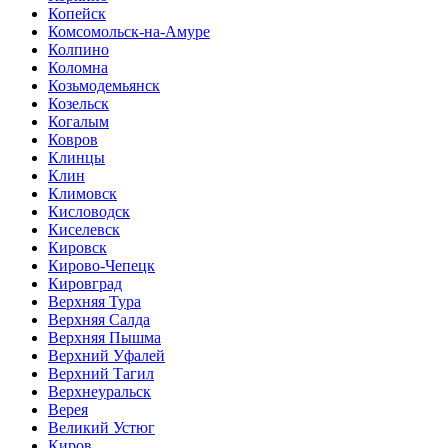
Копейск
Комсомольск-на-Амуре
Колпино
Коломна
Козьмодемьянск
Козельск
Когалым
Ковров
Клинцы
Клин
Климовск
Кисловодск
Киселевск
Кировск
Кирово-Чепецк
Кировград
Верхняя Тура
Верхняя Салда
Верхняя Пышма
Верхний Уфалей
Верхний Тагил
Верхнеуральск
Верея
Великий Устюг
Киров