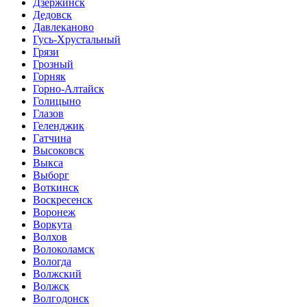
Дзержинск
Дедовск
Давлеканово
Гусь-Хрустальный
Грязи
Грозный
Горняк
Горно-Алтайск
Голицыно
Глазов
Геленджик
Гатчина
Высоковск
Выкса
Выборг
Воткинск
Воскресенск
Воронеж
Воркута
Волхов
Волоколамск
Вологда
Волжский
Волжск
Волгодонск