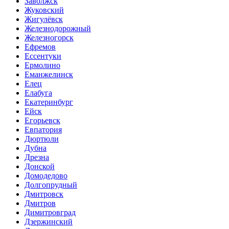
Заволжск
Жуковский
Жигулёвск
Железнодорожный
Железногорск
Ефремов
Ессентуки
Ермолино
Еманжелинск
Елец
Елабуга
Екатеринбург
Ейск
Егорьевск
Евпатория
Дюртюли
Дубна
Дрезна
Донской
Домодедово
Долгопрудный
Дмитровск
Дмитров
Димитровград
Дзержинский