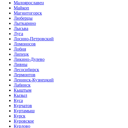
Малоярославец
Майкоп
Магнитогорск
Люберцы
Лыткарино
Лысьва
Луга
Лосино-Петровский
Ломоносов
Лобня
Липецк
Ликино-Дулево
Ливны
Лесосибирск
Лермонтов
Ленинск-Кузнецкий
Лабинск
Кыштым
Кызыл
Куса
Курчатов
Куртамыш
Курск
Куровское
Курлово