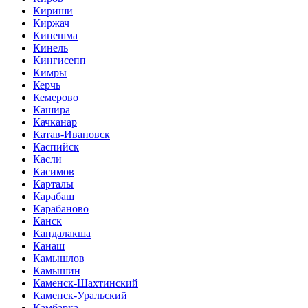
Кириши
Киржач
Кинешма
Кинель
Кингисепп
Кимры
Керчь
Кемерово
Кашира
Качканар
Катав-Ивановск
Каспийск
Касли
Касимов
Карталы
Карабаш
Карабаново
Канск
Кандалакша
Канаш
Камышлов
Камышин
Каменск-Шахтинский
Каменск-Уральский
Камбарка