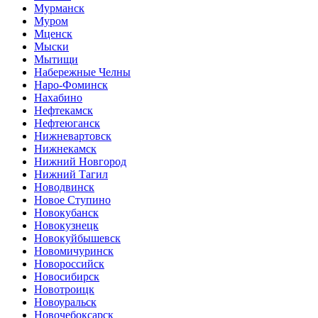
Мурманск
Муром
Мценск
Мыски
Мытищи
Набережные Челны
Наро-Фоминск
Нахабино
Нефтекамск
Нефтеюганск
Нижневартовск
Нижнекамск
Нижний Новгород
Нижний Тагил
Новодвинск
Новое Ступино
Новокубанск
Новокузнецк
Новокуйбышевск
Новомичуринск
Новороссийск
Новосибирск
Новотроицк
Новоуральск
Новочебоксарск