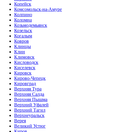
Копейск
Комсомольск-на-Амуре
Колпино
Коломна
Козьмодемьянск
Козельск
Когалым
Ковров
Клинцы
Клин
Климовск
Кисловодск
Киселевск
Кировск
Кирово-Чепецк
Кировград
Верхняя Тура
Верхняя Салда
Верхняя Пышма
Верхний Уфалей
Верхний Тагил
Верхнеуральск
Верея
Великий Устюг
Киров