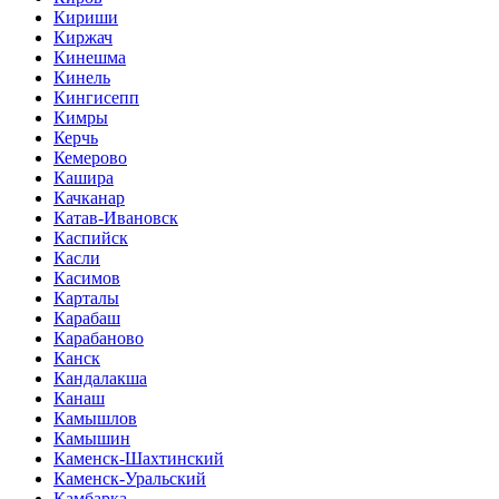
Кириши
Киржач
Кинешма
Кинель
Кингисепп
Кимры
Керчь
Кемерово
Кашира
Качканар
Катав-Ивановск
Каспийск
Касли
Касимов
Карталы
Карабаш
Карабаново
Канск
Кандалакша
Канаш
Камышлов
Камышин
Каменск-Шахтинский
Каменск-Уральский
Камбарка