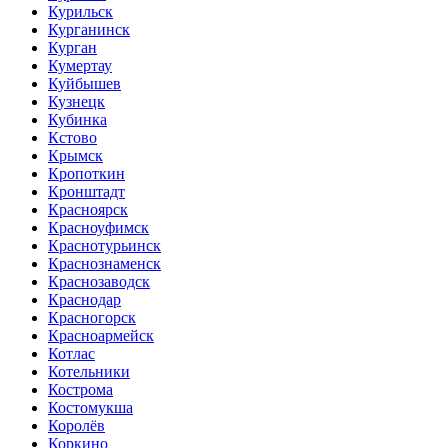
Курильск
Курганинск
Курган
Кумертау
Куйбышев
Кузнецк
Кубинка
Кстово
Крымск
Кропоткин
Кронштадт
Красноярск
Красноуфимск
Краснотурьинск
Краснознаменск
Краснозаводск
Краснодар
Красногорск
Красноармейск
Котлас
Котельники
Кострома
Костомукша
Королёв
Коркино