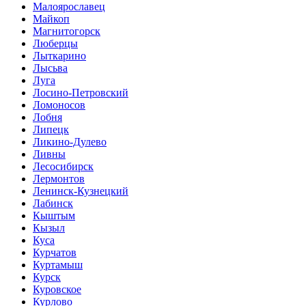
Малоярославец
Майкоп
Магнитогорск
Люберцы
Лыткарино
Лысьва
Луга
Лосино-Петровский
Ломоносов
Лобня
Липецк
Ликино-Дулево
Ливны
Лесосибирск
Лермонтов
Ленинск-Кузнецкий
Лабинск
Кыштым
Кызыл
Куса
Курчатов
Куртамыш
Курск
Куровское
Курлово