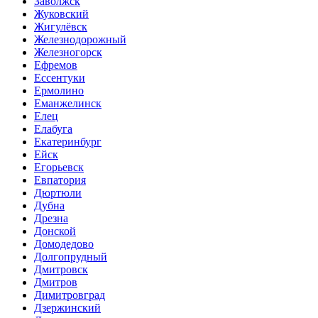
Заволжск
Жуковский
Жигулёвск
Железнодорожный
Железногорск
Ефремов
Ессентуки
Ермолино
Еманжелинск
Елец
Елабуга
Екатеринбург
Ейск
Егорьевск
Евпатория
Дюртюли
Дубна
Дрезна
Донской
Домодедово
Долгопрудный
Дмитровск
Дмитров
Димитровград
Дзержинский