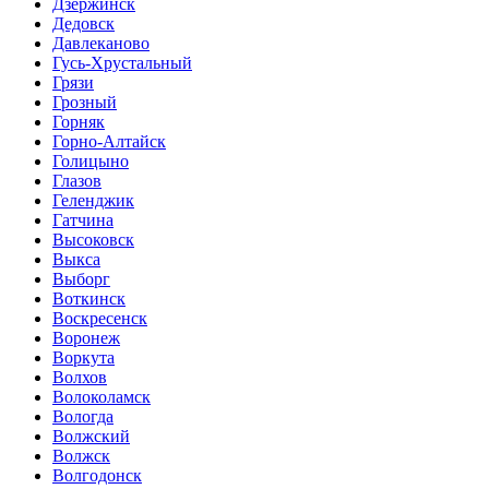
Дзержинск
Дедовск
Давлеканово
Гусь-Хрустальный
Грязи
Грозный
Горняк
Горно-Алтайск
Голицыно
Глазов
Геленджик
Гатчина
Высоковск
Выкса
Выборг
Воткинск
Воскресенск
Воронеж
Воркута
Волхов
Волоколамск
Вологда
Волжский
Волжск
Волгодонск