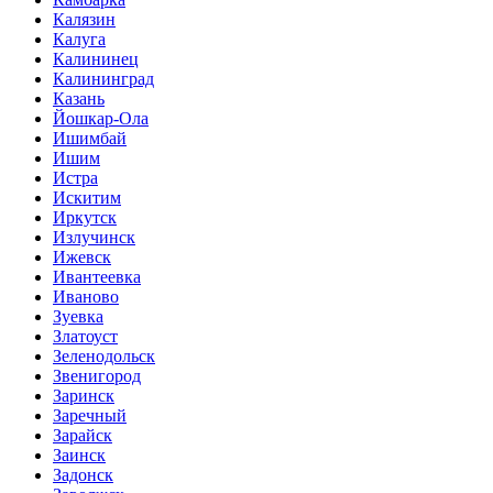
Калязин
Калуга
Калининец
Калининград
Казань
Йошкар-Ола
Ишимбай
Ишим
Истра
Искитим
Иркутск
Излучинск
Ижевск
Ивантеевка
Иваново
Зуевка
Златоуст
Зеленодольск
Звенигород
Заринск
Заречный
Зарайск
Заинск
Задонск