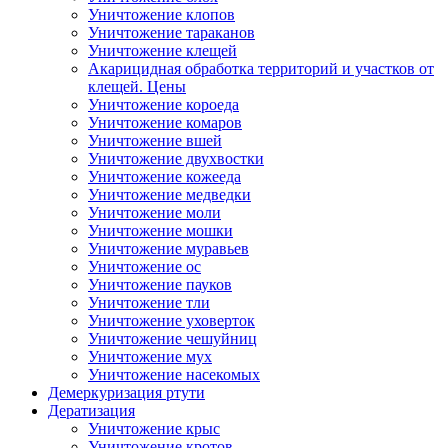
Уничтожение клопов
Уничтожение тараканов
Уничтожение клещей
Акарицидная обработка территорий и участков от
клещей. Цены
Уничтожение короеда
Уничтожение комаров
Уничтожение вшей
Уничтожение двухвостки
Уничтожение кожееда
Уничтожение медведки
Уничтожение моли
Уничтожение мошки
Уничтожение муравьев
Уничтожение ос
Уничтожение пауков
Уничтожение тли
Уничтожение уховерток
Уничтожение чешуйниц
Уничтожение мух
Уничтожение насекомых
Демеркуризация ртути
Дератизация
Уничтожение крыс
Уничтожение кротов