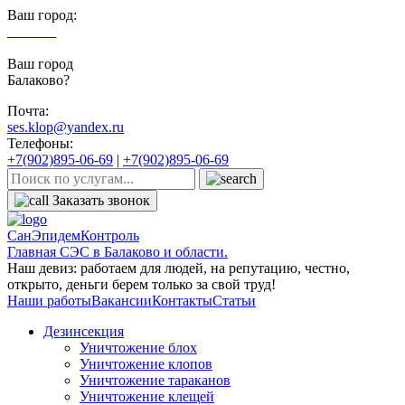
Ваш город:
Балаково
Ваш город
Балаково?
Почта:
ses.klop@yandex.ru
Телефоны:
+7(902)895-06-69
|
+7(902)895-06-69
Заказать звонок
СанЭпидемКонтроль
Главная СЭС в Балаково и области.
Наш девиз: работаем для людей, на репутацию, честно,
открыто, деньги берем только за свой труд!
Наши работы
Вакансии
Контакты
Статьи
Дезинсекция
Уничтожение блох
Уничтожение клопов
Уничтожение тараканов
Уничтожение клещей