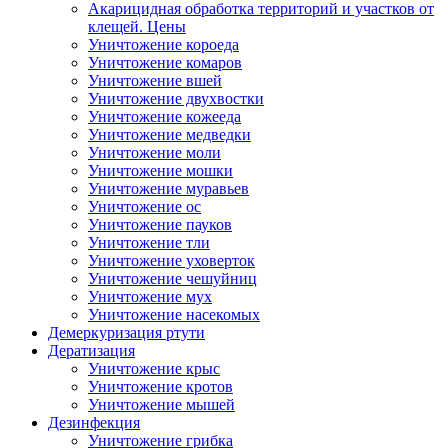
Акарицидная обработка территорий и участков от
клещей. Цены
Уничтожение короеда
Уничтожение комаров
Уничтожение вшей
Уничтожение двухвостки
Уничтожение кожееда
Уничтожение медведки
Уничтожение моли
Уничтожение мошки
Уничтожение муравьев
Уничтожение ос
Уничтожение пауков
Уничтожение тли
Уничтожение уховерток
Уничтожение чешуйниц
Уничтожение мух
Уничтожение насекомых
Демеркуризация ртути
Дератизация
Уничтожение крыс
Уничтожение кротов
Уничтожение мышей
Дезинфекция
Уничтожение грибка