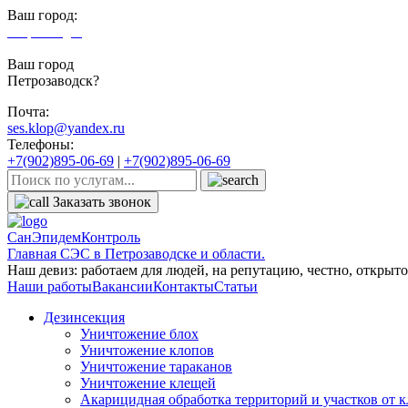
Ваш город:
Петрозаводск
Ваш город
Петрозаводск?
Почта:
ses.klop@yandex.ru
Телефоны:
+7(902)895-06-69
|
+7(902)895-06-69
Заказать звонок
СанЭпидемКонтроль
Главная СЭС в Петрозаводске и области.
Наш девиз: работаем для людей, на репутацию, честно, открыто,
Наши работы
Вакансии
Контакты
Статьи
Дезинсекция
Уничтожение блох
Уничтожение клопов
Уничтожение тараканов
Уничтожение клещей
Акарицидная обработка территорий и участков от 