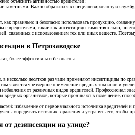
можно объяснить активностью вредителей;
ие заметными. Важно обратиться в специализированную службу,
т, как правильно и безопасно использовать продукцию, создан
 с вредителями, такие как инсектициды самостоятельно, но если
ней, связанных с использованием тех или иных веществ. Поэтом
секции в Петрозаводске
тат, более эффективны и безопасны.
и, в несколько десятков раз чаще применяют инсектициды по с
льтатом является чрезмерное применение вредных токсинов и уве
избавления от различных видов вредителей. Профессионал знает
ипы вредных организмов, которые проникают в помещение, спосо
 частей: избавление от первоначального источника вредителей и
чены определять источник заражения и устранять его, чтобы п
 от дезинсекции на улице?