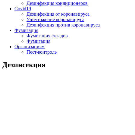
Дезинфекция кондиционеров
Covid19
Дезинфекция от коронавируса
Уничтожение коронавируса
Дезинфекция против коронавируса
Фумигация
Фумигация складов
Фумигация
Организациям
Пест-контроль
Дезинсекция