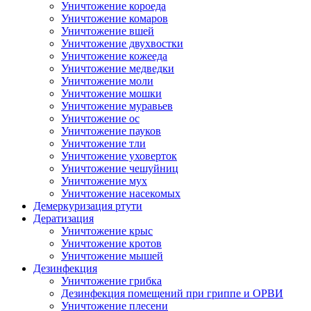
Уничтожение короеда
Уничтожение комаров
Уничтожение вшей
Уничтожение двухвостки
Уничтожение кожееда
Уничтожение медведки
Уничтожение моли
Уничтожение мошки
Уничтожение муравьев
Уничтожение ос
Уничтожение пауков
Уничтожение тли
Уничтожение уховерток
Уничтожение чешуйниц
Уничтожение мух
Уничтожение насекомых
Демеркуризация ртути
Дератизация
Уничтожение крыс
Уничтожение кротов
Уничтожение мышей
Дезинфекция
Уничтожение грибка
Дезинфекция помещений при гриппе и ОРВИ
Уничтожение плесени