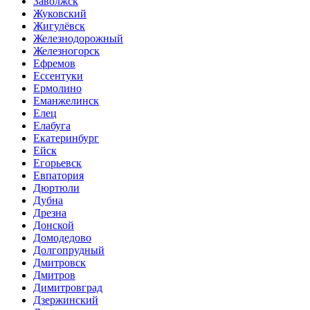
Заволжск
Жуковский
Жигулёвск
Железнодорожный
Железногорск
Ефремов
Ессентуки
Ермолино
Еманжелинск
Елец
Елабуга
Екатеринбург
Ейск
Егорьевск
Евпатория
Дюртюли
Дубна
Дрезна
Донской
Домодедово
Долгопрудный
Дмитровск
Дмитров
Димитровград
Дзержинский