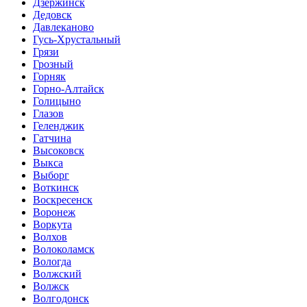
Дзержинск
Дедовск
Давлеканово
Гусь-Хрустальный
Грязи
Грозный
Горняк
Горно-Алтайск
Голицыно
Глазов
Геленджик
Гатчина
Высоковск
Выкса
Выборг
Воткинск
Воскресенск
Воронеж
Воркута
Волхов
Волоколамск
Вологда
Волжский
Волжск
Волгодонск