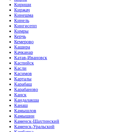
Кириши
Киржач
Кинешма
Кинель
Кингисепп
Кимры
Керчь
Кемерово
Кашира
Качканар
Катав-Ивановск
Каспийск
Касли
Касимов
Карталы
Карабаш
Карабаново
Канск
Кандалакша
Канаш
Камышлов
Камышин
Каменск-Шахтинский
Каменск-Уральский
Камбарка