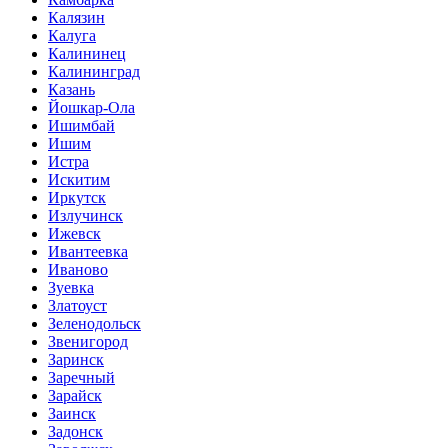
Калязин
Калуга
Калининец
Калининград
Казань
Йошкар-Ола
Ишимбай
Ишим
Истра
Искитим
Иркутск
Излучинск
Ижевск
Ивантеевка
Иваново
Зуевка
Златоуст
Зеленодольск
Звенигород
Заринск
Заречный
Зарайск
Заинск
Задонск