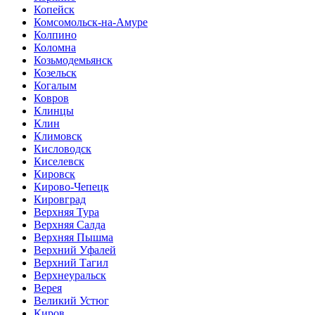
Копейск
Комсомольск-на-Амуре
Колпино
Коломна
Козьмодемьянск
Козельск
Когалым
Ковров
Клинцы
Клин
Климовск
Кисловодск
Киселевск
Кировск
Кирово-Чепецк
Кировград
Верхняя Тура
Верхняя Салда
Верхняя Пышма
Верхний Уфалей
Верхний Тагил
Верхнеуральск
Верея
Великий Устюг
Киров