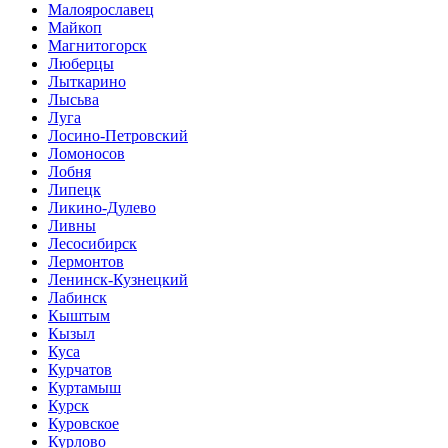
Малоярославец
Майкоп
Магнитогорск
Люберцы
Лыткарино
Лысьва
Луга
Лосино-Петровский
Ломоносов
Лобня
Липецк
Ликино-Дулево
Ливны
Лесосибирск
Лермонтов
Ленинск-Кузнецкий
Лабинск
Кыштым
Кызыл
Куса
Курчатов
Куртамыш
Курск
Куровское
Курлово