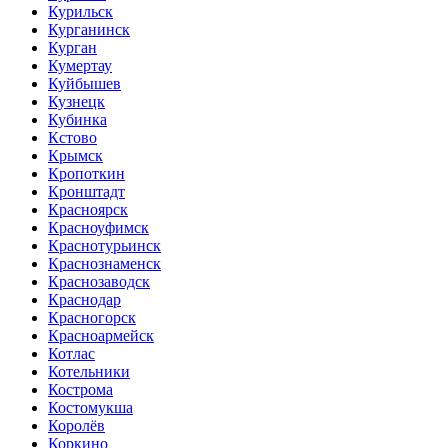
Курильск
Курганинск
Курган
Кумертау
Куйбышев
Кузнецк
Кубинка
Кстово
Крымск
Кропоткин
Кронштадт
Красноярск
Красноуфимск
Краснотурьинск
Краснознаменск
Краснозаводск
Краснодар
Красногорск
Красноармейск
Котлас
Котельники
Кострома
Костомукша
Королёв
Коркино