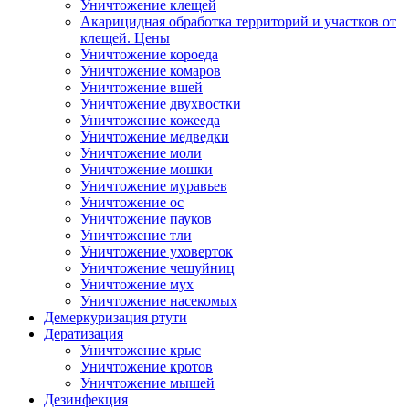
Уничтожение клещей
Акарицидная обработка территорий и участков от
клещей. Цены
Уничтожение короеда
Уничтожение комаров
Уничтожение вшей
Уничтожение двухвостки
Уничтожение кожееда
Уничтожение медведки
Уничтожение моли
Уничтожение мошки
Уничтожение муравьев
Уничтожение ос
Уничтожение пауков
Уничтожение тли
Уничтожение уховерток
Уничтожение чешуйниц
Уничтожение мух
Уничтожение насекомых
Демеркуризация ртути
Дератизация
Уничтожение крыс
Уничтожение кротов
Уничтожение мышей
Дезинфекция