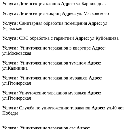
Услуга:
Дезинсекция клопов
Адрес:
ул.Баррикадная
Услуга:
Дезинсекция мокриц
Адрес:
ул. Маяковского
Услуга:
Санитарная обработка помещения
Адрес:
ул.
Уфимская
Услуга:
СЭС обработка с гарантией
Адрес:
ул.Куйбышева
Услуга:
Уничтожение тараканов в квартире
Адрес:
ул.Московская
Услуга:
Уничтожение тараканов туманом
Адрес:
ул.Калинина
Услуга:
Уничтожение тараканов муравьев
Адрес:
ул.Птонерская
Услуга:
Уничтожение тараканов муравьев
Адрес:
ул.Птонерская
Услуга:
Служба по уничтожению тараканов
Адрес:
ул.40 лет
Победы
Услуга:
Уничтожение тараканов сэс
Адрес: