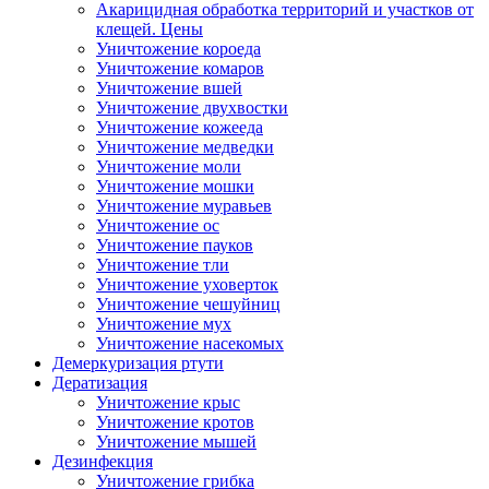
Акарицидная обработка территорий и участков от
клещей. Цены
Уничтожение короеда
Уничтожение комаров
Уничтожение вшей
Уничтожение двухвостки
Уничтожение кожееда
Уничтожение медведки
Уничтожение моли
Уничтожение мошки
Уничтожение муравьев
Уничтожение ос
Уничтожение пауков
Уничтожение тли
Уничтожение уховерток
Уничтожение чешуйниц
Уничтожение мух
Уничтожение насекомых
Демеркуризация ртути
Дератизация
Уничтожение крыс
Уничтожение кротов
Уничтожение мышей
Дезинфекция
Уничтожение грибка