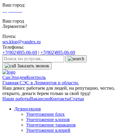
Ваш город:
Лермонтов
Ваш город
Лермонтов?
Почта:
ses.klop@yandex.ru
Телефоны:
+7(902)895-06-69
|
+7(902)895-06-69
Заказать звонок
СанЭпидемКонтроль
Главная СЭС в Лермонтов и области.
Наш девиз: работаем для людей, на репутацию, честно,
открыто, деньги берем только за свой труд!
Наши работы
Вакансии
Контакты
Статьи
Дезинсекция
Уничтожение блох
Уничтожение клопов
Уничтожение тараканов
Уничтожение клещей