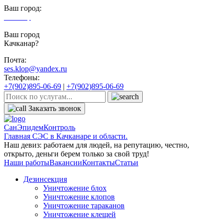
Ваш город:
Качканар
Ваш город
Качканар?
Почта:
ses.klop@yandex.ru
Телефоны:
+7(902)895-06-69
|
+7(902)895-06-69
Заказать звонок
СанЭпидемКонтроль
Главная СЭС в Качканаре и области.
Наш девиз: работаем для людей, на репутацию, честно,
открыто, деньги берем только за свой труд!
Наши работы
Вакансии
Контакты
Статьи
Дезинсекция
Уничтожение блох
Уничтожение клопов
Уничтожение тараканов
Уничтожение клещей