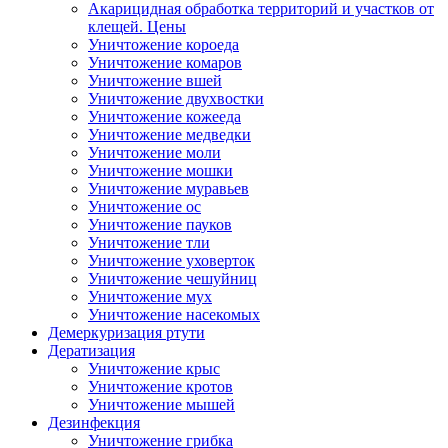
Акарицидная обработка территорий и участков от
клещей. Цены
Уничтожение короеда
Уничтожение комаров
Уничтожение вшей
Уничтожение двухвостки
Уничтожение кожееда
Уничтожение медведки
Уничтожение моли
Уничтожение мошки
Уничтожение муравьев
Уничтожение ос
Уничтожение пауков
Уничтожение тли
Уничтожение уховерток
Уничтожение чешуйниц
Уничтожение мух
Уничтожение насекомых
Демеркуризация ртути
Дератизация
Уничтожение крыс
Уничтожение кротов
Уничтожение мышей
Дезинфекция
Уничтожение грибка