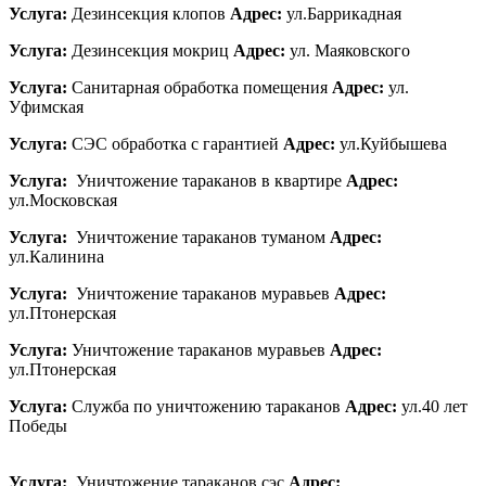
Услуга:
Дезинсекция клопов
Адрес:
ул.Баррикадная
Услуга:
Дезинсекция мокриц
Адрес:
ул. Маяковского
Услуга:
Санитарная обработка помещения
Адрес:
ул.
Уфимская
Услуга:
СЭС обработка с гарантией
Адрес:
ул.Куйбышева
Услуга:
Уничтожение тараканов в квартире
Адрес:
ул.Московская
Услуга:
Уничтожение тараканов туманом
Адрес:
ул.Калинина
Услуга:
Уничтожение тараканов муравьев
Адрес:
ул.Птонерская
Услуга:
Уничтожение тараканов муравьев
Адрес:
ул.Птонерская
Услуга:
Служба по уничтожению тараканов
Адрес:
ул.40 лет
Победы
Услуга:
Уничтожение тараканов сэс
Адрес: