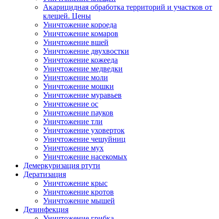
Акарицидная обработка территорий и участков от
клещей. Цены
Уничтожение короеда
Уничтожение комаров
Уничтожение вшей
Уничтожение двухвостки
Уничтожение кожееда
Уничтожение медведки
Уничтожение моли
Уничтожение мошки
Уничтожение муравьев
Уничтожение ос
Уничтожение пауков
Уничтожение тли
Уничтожение уховерток
Уничтожение чешуйниц
Уничтожение мух
Уничтожение насекомых
Демеркуризация ртути
Дератизация
Уничтожение крыс
Уничтожение кротов
Уничтожение мышей
Дезинфекция
Уничтожение грибка