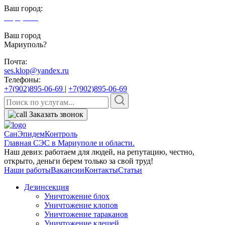
Ваш город:
Мариуполь
Ваш город
Мариуполь?
Почта:
ses.klop@yandex.ru
Телефоны:
+7(902)895-06-69
|
+7(902)895-06-69
Заказать звонок
СанЭпидемКонтроль
Главная СЭС в Мариуполе и области.
Наш девиз: работаем для людей, на репутацию, честно,
открыто, деньги берем только за свой труд!
Наши работы
Вакансии
Контакты
Статьи
Дезинсекция
Уничтожение блох
Уничтожение клопов
Уничтожение тараканов
Уничтожение клещей