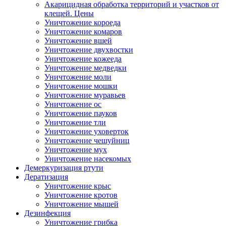
Акарицидная обработка территорий и участков от
клещей. Цены
Уничтожение короеда
Уничтожение комаров
Уничтожение вшей
Уничтожение двухвостки
Уничтожение кожееда
Уничтожение медведки
Уничтожение моли
Уничтожение мошки
Уничтожение муравьев
Уничтожение ос
Уничтожение пауков
Уничтожение тли
Уничтожение уховерток
Уничтожение чешуйниц
Уничтожение мух
Уничтожение насекомых
Демеркуризация ртути
Дератизация
Уничтожение крыс
Уничтожение кротов
Уничтожение мышей
Дезинфекция
Уничтожение грибка