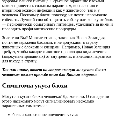
здоровья Вашего питомца. Серьезное заражение блохами
может привести к сильным царапинам, воспалению и
вторичной кожной инфекции как у животного, так и у
человека. Поскольку блохи повсюду, их почти невозможно
избежать. Лучший способ защитить собаку или кошку от блох
— периодически осматривать питомцев, ухаживать за ними и
проводить профилактические процедуры.
Знаете ли Вы? Многие страны, такие как Новая Зеландия,
почти не заражены блохами, и не допускают в страну
животных с блохами и клещами. Например, Новая Зеландия
требует, чтобы каждое животное прошло два вида лечения
(задокументированных) от внутренних и внешних паразитов
для въезда в страну.
Так или иначе, ответ на вопрос «могут ли кусать блохи
человека» важен прежде всего для Вашего здоровья.
Симптомы укуса блохи
Могут ли кусать блохи человека? Да, конечно. О нападении
этого насекомого могут сигнализировать несколько
характерных симптомов:
боль и характерное ощущение укуса;