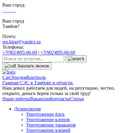
Ваш город:
Тамбов
Ваш город
Тамбов?
Почта:
ses.klop@yandex.ru
Телефоны:
+7(902)895-06-69
|
+7(902)895-06-69
Заказать звонок
СанЭпидемКонтроль
Главная СЭС в Тамбове и области.
Наш девиз: работаем для людей, на репутацию, честно,
открыто, деньги берем только за свой труд!
Наши работы
Вакансии
Контакты
Статьи
Дезинсекция
Уничтожение блох
Уничтожение клопов
Уничтожение тараканов
Уничтожение клещей