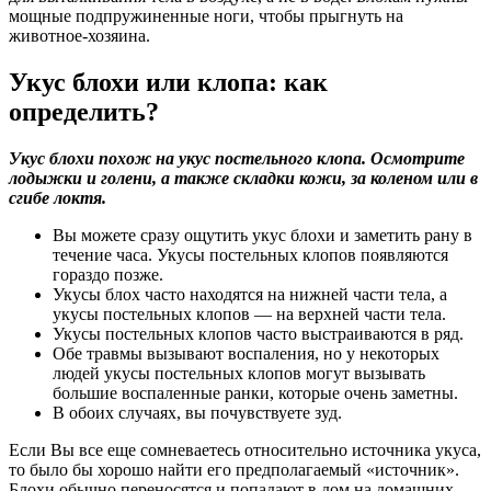
мощные подпружиненные ноги, чтобы прыгнуть на
животное-хозяина.
Укус блохи или клопа: как
определить?
Укус блохи похож на укус постельного клопа. Осмотрите
лодыжки и голени, а также складки кожи, за коленом или в
сгибе локтя.
Вы можете сразу ощутить укус блохи и заметить рану в
течение часа. Укусы постельных клопов появляются
гораздо позже.
Укусы блох часто находятся на нижней части тела, а
укусы постельных клопов — на верхней части тела.
Укусы постельных клопов часто выстраиваются в ряд.
Обе травмы вызывают воспаления, но у некоторых
людей укусы постельных клопов могут вызывать
большие воспаленные ранки, которые очень заметны.
В обоих случаях, вы почувствуете зуд.
Если Вы все еще сомневаетесь относительно источника укуса,
то было бы хорошо найти его предполагаемый «источник».
Блохи обычно переносятся и попадают в дом на домашних