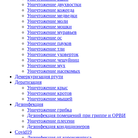
Уничтожение двухвостки
Уничтожение кожееда
Уничтожение медведки
Уничтожение моли
Уничтожение мошки
Уничтожение муравьев
Уничтожение ос
Уничтожение пауков
Уничтожение тли
Уничтожение уховерток
Уничтожение чешуйниц
Уничтожение мух
Уничтожение насекомых
Демеркуризация ртути
Дератизация
Уничтожение крыс
Уничтожение кротов
Уничтожение мышей
Дезинфекция
Уничтожение грибка
Дезинфекция помещений при гриппе и ОРВИ
Уничтожение плесени
Дезинфекция кондиционеров
Covid19
Дезинфекция от коронавируса