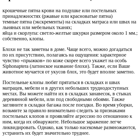
крошечные пятна крови на подушке или постельных
принадлежностях (ржавые или красноватые пятна)
темные пятна (экскременты) на складках матраса или швах на
льняных или мебельных тканях;
яйца и скорлупа: светло-желтые шкурки размером около 1 мм.;
собственно, клопы.
Блохи не так заметны в доме. Чаще всего, можно догадаться
по их присутствию, полагаясь на ощущения: характерное
чувство «прыжков» по коже скорее всего укажет на особь
Siphonaptera (латинское название блохи). Также, если Ваше
животное мучается от укусов блох, это будет вполне заметно.
Постельные клопы любят прятаться в складках и швах
матрацев, мебели и в других небольших труднодоступных
местах. Вы можете найти их в складках занавесок, в стыках
деревянной мебели, или под свободными обоями. Также
загляните в складки багажа после поездки. Во время уборки,
возьмите за правило внимательно следить за признаками
постельных клопов и проявляйте агрессию по отношению к
ним, когда их обнаружите. Небольшое заражение легче
ликвидировать. Однако, как только насекомые размножаются,
устранить их будет значительно труднее.