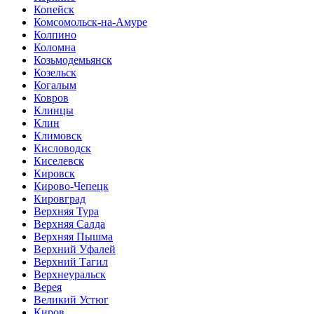
Копейск
Комсомольск-на-Амуре
Колпино
Коломна
Козьмодемьянск
Козельск
Когалым
Ковров
Клинцы
Клин
Климовск
Кисловодск
Киселевск
Кировск
Кирово-Чепецк
Кировград
Верхняя Тура
Верхняя Салда
Верхняя Пышма
Верхний Уфалей
Верхний Тагил
Верхнеуральск
Верея
Великий Устюг
Киров