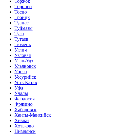
Торжок
Торопец
Тосно
Троицк
Туапсе
Туймазы
Тула
Тутаев
Тюмень
Углич
Узловая
Улан-Удэ
Ульяновск
Унеча
Уссурийск
Усть-Катав
Уфа
Учалы
Феодосия
Фрязино
Хабаровск
Ханты-Мансийск
Химки
Хотьково
Цимлянск