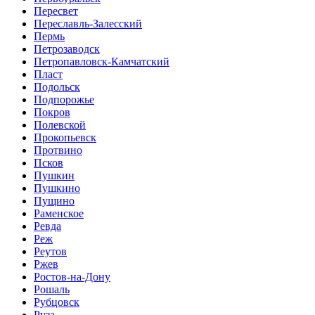
Пересвет
Переславль-Залесский
Пермь
Петрозаводск
Петропавловск-Камчатский
Пласт
Подольск
Подпорожье
Покров
Полевской
Прокопьевск
Протвино
Псков
Пушкин
Пушкино
Пущино
Раменское
Ревда
Реж
Реутов
Ржев
Ростов-на-Дону
Рошаль
Рубцовск
Руза