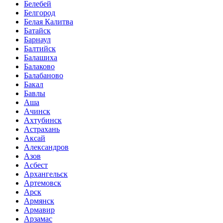
Белебей
Белгород
Белая Калитва
Батайск
Барнаул
Балтийск
Балашиха
Балаково
Балабаново
Бакал
Бавлы
Аша
Ачинск
Ахтубинск
Астрахань
Аксай
Александров
Азов
Асбест
Архангельск
Артемовск
Арск
Армянск
Армавир
Арзамас