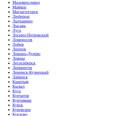
Малоярославец
Майкоп
Магнитогорск
Люберцы
Лыткарино
Лысьва
Луга
Лосино-Петровский
Ломоносов
Лобня
Липецк
Ликино-Дулево
Ливны
Лесосибирск
Лермонтов
Ленинск-Кузнецкий
Лабинск
Кыштым
Кызыл
Куса
Курчатов
Куртамыш
Курск
Куровское
Курлово