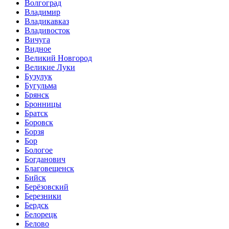
Волгоград
Владимир
Владикавказ
Владивосток
Вичуга
Видное
Великий Новгород
Великие Луки
Бузулук
Бугульма
Брянск
Бронницы
Братск
Боровск
Борзя
Бор
Бологое
Богданович
Благовещенск
Бийск
Берёзовский
Березники
Бердск
Белорецк
Белово