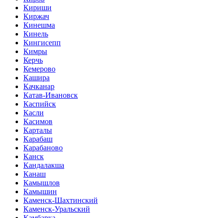
Кириши
Киржач
Кинешма
Кинель
Кингисепп
Кимры
Керчь
Кемерово
Кашира
Качканар
Катав-Ивановск
Каспийск
Касли
Касимов
Карталы
Карабаш
Карабаново
Канск
Кандалакша
Канаш
Камышлов
Камышин
Каменск-Шахтинский
Каменск-Уральский
Камбарка