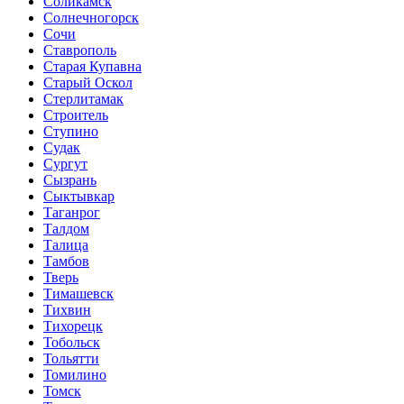
Соликамск
Солнечногорск
Сочи
Ставрополь
Старая Купавна
Старый Оскол
Стерлитамак
Строитель
Ступино
Судак
Сургут
Сызрань
Сыктывкар
Таганрог
Талдом
Талица
Тамбов
Тверь
Тимашевск
Тихвин
Тихорецк
Тобольск
Тольятти
Томилино
Томск