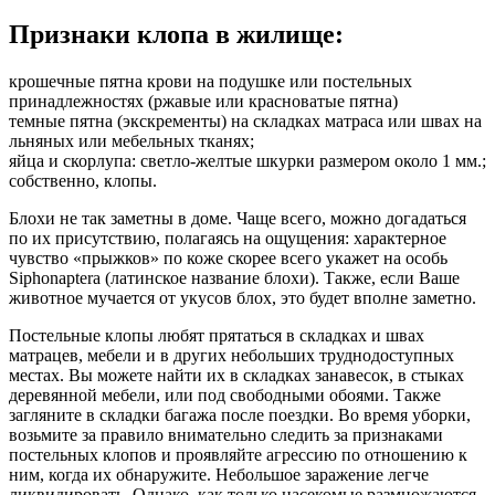
Признаки клопа в жилище:
крошечные пятна крови на подушке или постельных
принадлежностях (ржавые или красноватые пятна)
темные пятна (экскременты) на складках матраса или швах на
льняных или мебельных тканях;
яйца и скорлупа: светло-желтые шкурки размером около 1 мм.;
собственно, клопы.
Блохи не так заметны в доме. Чаще всего, можно догадаться
по их присутствию, полагаясь на ощущения: характерное
чувство «прыжков» по коже скорее всего укажет на особь
Siphonaptera (латинское название блохи). Также, если Ваше
животное мучается от укусов блох, это будет вполне заметно.
Постельные клопы любят прятаться в складках и швах
матрацев, мебели и в других небольших труднодоступных
местах. Вы можете найти их в складках занавесок, в стыках
деревянной мебели, или под свободными обоями. Также
загляните в складки багажа после поездки. Во время уборки,
возьмите за правило внимательно следить за признаками
постельных клопов и проявляйте агрессию по отношению к
ним, когда их обнаружите. Небольшое заражение легче
ликвидировать. Однако, как только насекомые размножаются,