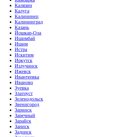
Калязин
Калуга
Калининец
Калининград
Казань
Йошкар-Ола
Ишимбай
Ишим
Истра
Искитим
Иркутск
Излучинск
Ижевск
Ивантеевка
Иваново
Зуевка
Златоуст
Зеленодольск
Звенигород
Заринск
Заречный
Зарайск
Заинск
Задонск