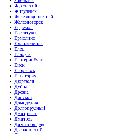
Заволжск
Жуковский
Жигулёвск
Железнодорожный
Железногорск
Ефремов
Ессентуки
Ермолино
Еманжелинск
Елец
Елабуга
Екатеринбург
Ейск
Егорьевск
Евпатория
Дюртюли
Дубна
Дрезна
Донской
Домодедово
Долгопрудный
Дмитровск
Дмитров
Димитровград
Дзержинский