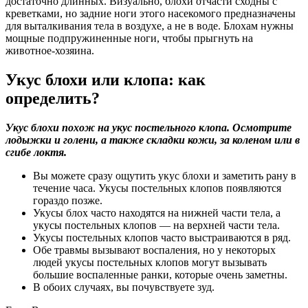
достаточно длинных. Визуально, блохи отчасти сходны с
креветками, но задние ноги этого насекомого предназначены
для выталкивания тела в воздухе, а не в воде. Блохам нужны
мощные подпружиненные ноги, чтобы прыгнуть на
животное-хозяина.
Укус блохи или клопа: как
определить?
Укус блохи похож на укус постельного клопа. Осмотрите
лодыжки и голени, а также складки кожи, за коленом или в
сгибе локтя.
Вы можете сразу ощутить укус блохи и заметить рану в
течение часа. Укусы постельных клопов появляются
гораздо позже.
Укусы блох часто находятся на нижней части тела, а
укусы постельных клопов — на верхней части тела.
Укусы постельных клопов часто выстраиваются в ряд.
Обе травмы вызывают воспаления, но у некоторых
людей укусы постельных клопов могут вызывать
большие воспаленные ранки, которые очень заметны.
В обоих случаях, вы почувствуете зуд.