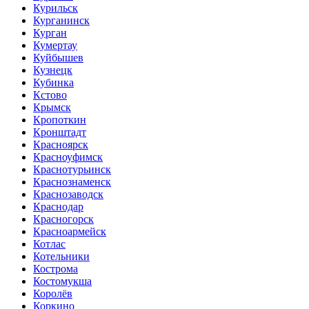
Курильск
Курганинск
Курган
Кумертау
Куйбышев
Кузнецк
Кубинка
Кстово
Крымск
Кропоткин
Кронштадт
Красноярск
Красноуфимск
Краснотурьинск
Краснознаменск
Краснозаводск
Краснодар
Красногорск
Красноармейск
Котлас
Котельники
Кострома
Костомукша
Королёв
Коркино