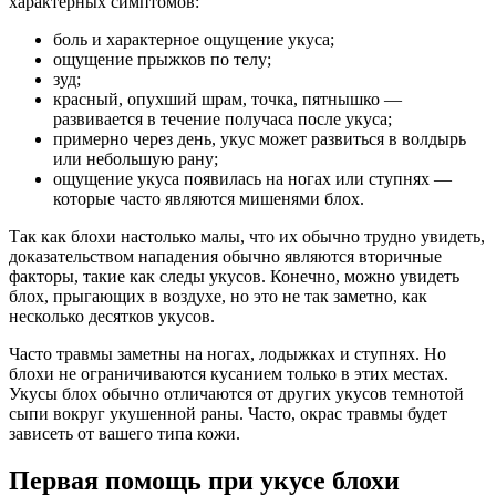
характерных симптомов:
боль и характерное ощущение укуса;
ощущение прыжков по телу;
зуд;
красный, опухший шрам, точка, пятнышко —
развивается в течение получаса после укуса;
примерно через день, укус может развиться в волдырь
или небольшую рану;
ощущение укуса появилась на ногах или ступнях —
которые часто являются мишенями блох.
Так как блохи настолько малы, что их обычно трудно увидеть,
доказательством нападения обычно являются вторичные
факторы, такие как следы укусов. Конечно, можно увидеть
блох, прыгающих в воздухе, но это не так заметно, как
несколько десятков укусов.
Часто травмы заметны на ногах, лодыжках и ступнях. Но
блохи не ограничиваются кусанием только в этих местах.
Укусы блох обычно отличаются от других укусов темнотой
сыпи вокруг укушенной раны. Часто, окрас травмы будет
зависеть от вашего типа кожи.
Первая помощь при укусе блохи