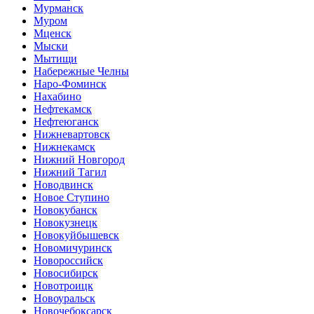
Мурманск
Муром
Мценск
Мыски
Мытищи
Набережные Челны
Наро-Фоминск
Нахабино
Нефтекамск
Нефтеюганск
Нижневартовск
Нижнекамск
Нижний Новгород
Нижний Тагил
Новодвинск
Новое Ступино
Новокубанск
Новокузнецк
Новокуйбышевск
Новомичуринск
Новороссийск
Новосибирск
Новотроицк
Новоуральск
Новочебоксарск