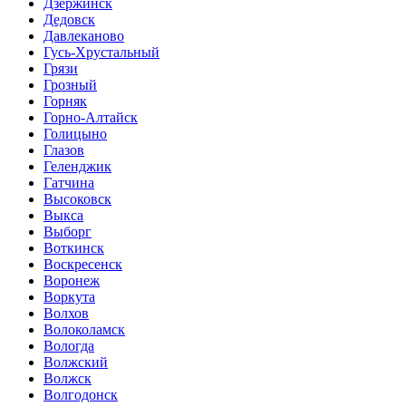
Дзержинск
Дедовск
Давлеканово
Гусь-Хрустальный
Грязи
Грозный
Горняк
Горно-Алтайск
Голицыно
Глазов
Геленджик
Гатчина
Высоковск
Выкса
Выборг
Воткинск
Воскресенск
Воронеж
Воркута
Волхов
Волоколамск
Вологда
Волжский
Волжск
Волгодонск