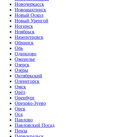
Новочеркасск
Новошахтинск
Новый Оскол
Новый Уренгой
Ногинск
Ноябрьск
Нязепетровск
Обнинск
Обь
Одинцово
Ожерелье
Озерск
Озёры
Октябрьский
Оленегорск
Омск
Орёл
Оренбург
Орехово-Зуево
Орск
Оса
Павлово
Павловский Посад
Пенза
Первоуральск