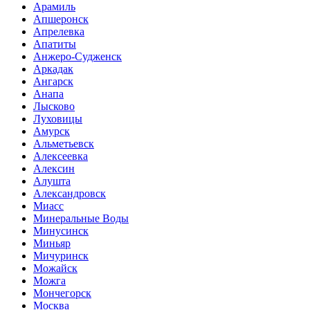
Арамиль
Апшеронск
Апрелевка
Апатиты
Анжеро-Судженск
Аркадак
Ангарск
Анапа
Лысково
Луховицы
Амурск
Альметьевск
Алексеевка
Алексин
Алушта
Александровск
Миасс
Минеральные Воды
Минусинск
Миньяр
Мичуринск
Можайск
Можга
Мончегорск
Москва