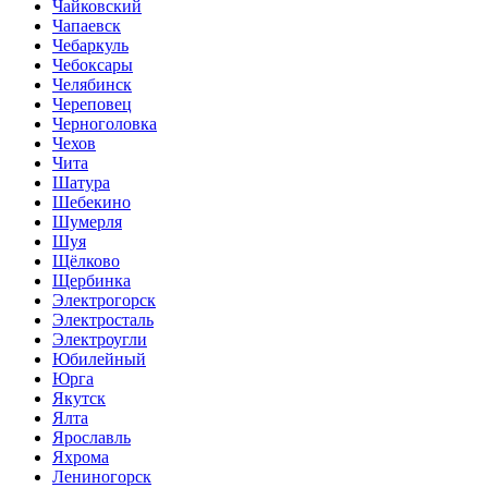
Чайковский
Чапаевск
Чебаркуль
Чебоксары
Челябинск
Череповец
Черноголовка
Чехов
Чита
Шатура
Шебекино
Шумерля
Шуя
Щёлково
Щербинка
Электрогорск
Электросталь
Электроугли
Юбилейный
Юрга
Якутск
Ялта
Ярославль
Яхрома
Лениногорск