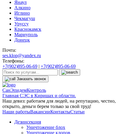
Янаул
Алкино
Иглино
Чекмагуш
Уруссу
Краснокамск
Мариуполь
Донецк
Почта:
ses.klop@yandex.ru
Телефоны:
+7(902)895-06-69
|
+7(902)895-06-69
Заказать звонок
СанЭпидемКонтроль
Главная СЭС в Киришах и области.
Наш девиз: работаем для людей, на репутацию, честно,
открыто, деньги берем только за свой труд!
Наши работы
Вакансии
Контакты
Статьи
Дезинсекция
Уничтожение блох
Уничтожение клопов