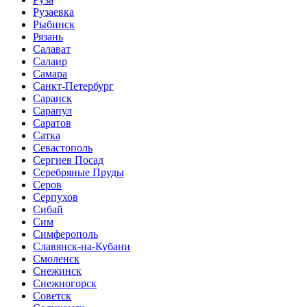
Рузаевка
Рыбинск
Рязань
Салават
Салаир
Самара
Санкт-Петербург
Саранск
Сарапул
Саратов
Сатка
Севастополь
Сергиев Посад
Серебряные Пруды
Серов
Серпухов
Сибай
Сим
Симферополь
Славянск-на-Кубани
Смоленск
Снежинск
Снежногорск
Советск