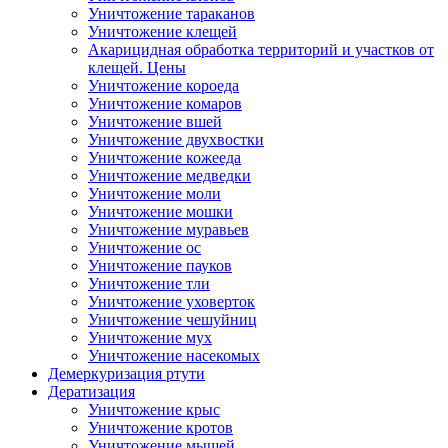
Уничтожение тараканов
Уничтожение клещей
Акарицидная обработка территорий и участков от
клещей. Цены
Уничтожение короеда
Уничтожение комаров
Уничтожение вшей
Уничтожение двухвостки
Уничтожение кожееда
Уничтожение медведки
Уничтожение моли
Уничтожение мошки
Уничтожение муравьев
Уничтожение ос
Уничтожение пауков
Уничтожение тли
Уничтожение уховерток
Уничтожение чешуйниц
Уничтожение мух
Уничтожение насекомых
Демеркуризация ртути
Дератизация
Уничтожение крыс
Уничтожение кротов
Уничтожение мышей