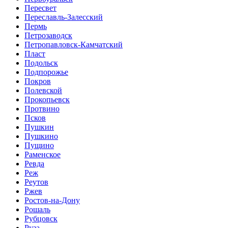
Пересвет
Переславль-Залесский
Пермь
Петрозаводск
Петропавловск-Камчатский
Пласт
Подольск
Подпорожье
Покров
Полевской
Прокопьевск
Протвино
Псков
Пушкин
Пушкино
Пущино
Раменское
Ревда
Реж
Реутов
Ржев
Ростов-на-Дону
Рошаль
Рубцовск
Руза