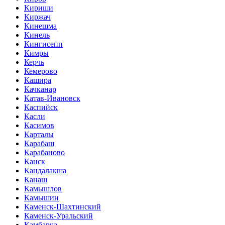
Кириши
Киржач
Кинешма
Кинель
Кингисепп
Кимры
Керчь
Кемерово
Кашира
Качканар
Катав-Ивановск
Каспийск
Касли
Касимов
Карталы
Карабаш
Карабаново
Канск
Кандалакша
Канаш
Камышлов
Камышин
Каменск-Шахтинский
Каменск-Уральский
Камбарка