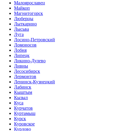
Малоярославец
Майкоп
Магнитогорск
Люберцы
Лыткарино
Лысьва
Луга
Лосино-Петровский
Ломоносов
Лобня
Липецк
Ликино-Дулево
Ливны
Лесосибирск
Лермонтов
Ленинск-Кузнецкий
Лабинск
Кыштым
Кызыл
Куса
Курчатов
Куртамыш
Курск
Куровское
Курлово