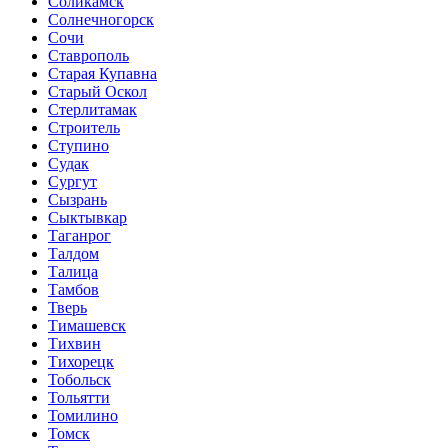
Соликамск
Солнечногорск
Сочи
Ставрополь
Старая Купавна
Старый Оскол
Стерлитамак
Строитель
Ступино
Судак
Сургут
Сызрань
Сыктывкар
Таганрог
Талдом
Талица
Тамбов
Тверь
Тимашевск
Тихвин
Тихорецк
Тобольск
Тольятти
Томилино
Томск