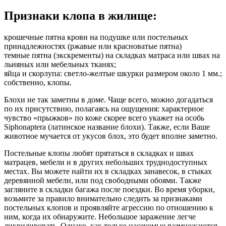
Признаки клопа в жилище:
крошечные пятна крови на подушке или постельных
принадлежностях (ржавые или красноватые пятна)
темные пятна (экскременты) на складках матраса или швах на
льняных или мебельных тканях;
яйца и скорлупа: светло-желтые шкурки размером около 1 мм.;
собственно, клопы.
Блохи не так заметны в доме. Чаще всего, можно догадаться
по их присутствию, полагаясь на ощущения: характерное
чувство «прыжков» по коже скорее всего укажет на особь
Siphonaptera (латинское название блохи). Также, если Ваше
животное мучается от укусов блох, это будет вполне заметно.
Постельные клопы любят прятаться в складках и швах
матрацев, мебели и в других небольших труднодоступных
местах. Вы можете найти их в складках занавесок, в стыках
деревянной мебели, или под свободными обоями. Также
загляните в складки багажа после поездки. Во время уборки,
возьмите за правило внимательно следить за признаками
постельных клопов и проявляйте агрессию по отношению к
ним, когда их обнаружите. Небольшое заражение легче
ликвидировать. Однако, как только насекомые размножаются,