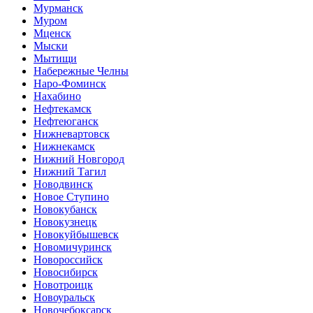
Мурманск
Муром
Мценск
Мыски
Мытищи
Набережные Челны
Наро-Фоминск
Нахабино
Нефтекамск
Нефтеюганск
Нижневартовск
Нижнекамск
Нижний Новгород
Нижний Тагил
Новодвинск
Новое Ступино
Новокубанск
Новокузнецк
Новокуйбышевск
Новомичуринск
Новороссийск
Новосибирск
Новотроицк
Новоуральск
Новочебоксарск