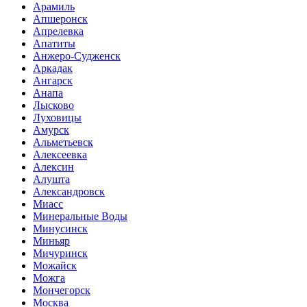
Арамиль
Апшеронск
Апрелевка
Апатиты
Анжеро-Судженск
Аркадак
Ангарск
Анапа
Лысково
Луховицы
Амурск
Альметьевск
Алексеевка
Алексин
Алушта
Александровск
Миасс
Минеральные Воды
Минусинск
Миньяр
Мичуринск
Можайск
Можга
Мончегорск
Москва