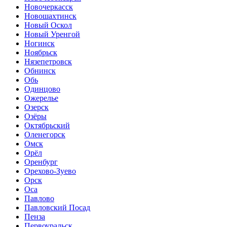
Новочеркасск
Новошахтинск
Новый Оскол
Новый Уренгой
Ногинск
Ноябрьск
Нязепетровск
Обнинск
Обь
Одинцово
Ожерелье
Озерск
Озёры
Октябрьский
Оленегорск
Омск
Орёл
Оренбург
Орехово-Зуево
Орск
Оса
Павлово
Павловский Посад
Пенза
Первоуральск