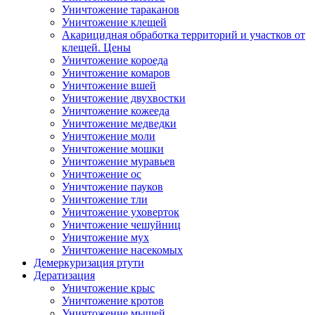
Уничтожение тараканов
Уничтожение клещей
Акарицидная обработка территорий и участков от
клещей. Цены
Уничтожение короеда
Уничтожение комаров
Уничтожение вшей
Уничтожение двухвостки
Уничтожение кожееда
Уничтожение медведки
Уничтожение моли
Уничтожение мошки
Уничтожение муравьев
Уничтожение ос
Уничтожение пауков
Уничтожение тли
Уничтожение уховерток
Уничтожение чешуйниц
Уничтожение мух
Уничтожение насекомых
Демеркуризация ртути
Дератизация
Уничтожение крыс
Уничтожение кротов
Уничтожение мышей