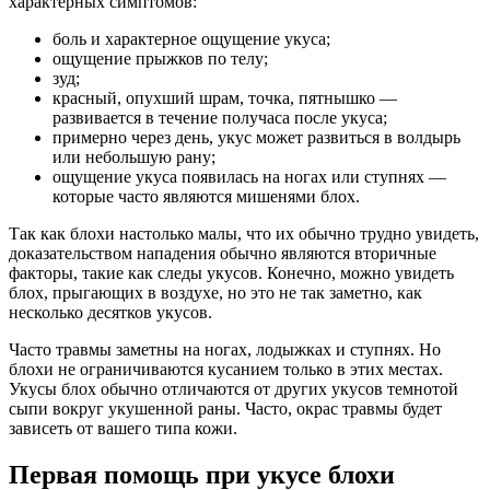
характерных симптомов:
боль и характерное ощущение укуса;
ощущение прыжков по телу;
зуд;
красный, опухший шрам, точка, пятнышко —
развивается в течение получаса после укуса;
примерно через день, укус может развиться в волдырь
или небольшую рану;
ощущение укуса появилась на ногах или ступнях —
которые часто являются мишенями блох.
Так как блохи настолько малы, что их обычно трудно увидеть,
доказательством нападения обычно являются вторичные
факторы, такие как следы укусов. Конечно, можно увидеть
блох, прыгающих в воздухе, но это не так заметно, как
несколько десятков укусов.
Часто травмы заметны на ногах, лодыжках и ступнях. Но
блохи не ограничиваются кусанием только в этих местах.
Укусы блох обычно отличаются от других укусов темнотой
сыпи вокруг укушенной раны. Часто, окрас травмы будет
зависеть от вашего типа кожи.
Первая помощь при укусе блохи