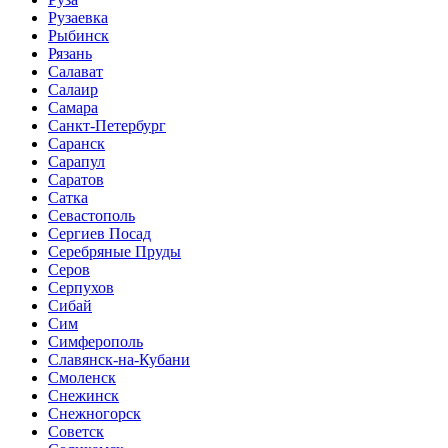
Рузаевка
Рыбинск
Рязань
Салават
Салаир
Самара
Санкт-Петербург
Саранск
Сарапул
Саратов
Сатка
Севастополь
Сергиев Посад
Серебряные Пруды
Серов
Серпухов
Сибай
Сим
Симферополь
Славянск-на-Кубани
Смоленск
Снежинск
Снежногорск
Советск