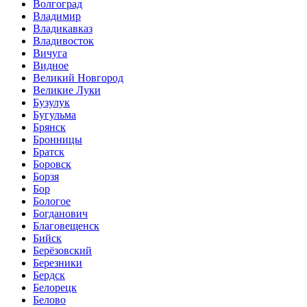
Волгоград
Владимир
Владикавказ
Владивосток
Вичуга
Видное
Великий Новгород
Великие Луки
Бузулук
Бугульма
Брянск
Бронницы
Братск
Боровск
Борзя
Бор
Бологое
Богданович
Благовещенск
Бийск
Берёзовский
Березники
Бердск
Белорецк
Белово