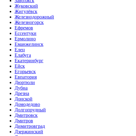
Заволжск
Жуковский
Жигулёвск
Железнодорожный
Железногорск
Ефремов
Ессентуки
Ермолино
Еманжелинск
Елец
Елабуга
Екатеринбург
Ейск
Егорьевск
Евпатория
Дюртюли
Дубна
Дрезна
Донской
Домодедово
Долгопрудный
Дмитровск
Дмитров
Димитровград
Дзержинский