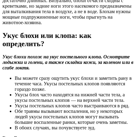
достаточно длинных. Визуально, блохи отчасти сходны с
креветками, но задние ноги этого насекомого предназначены
для выталкивания тела в воздухе, а не в воде. Блохам нужны
мощные подпружиненные ноги, чтобы прыгнуть на
животное-хозяина.
Укус блохи или клопа: как
определить?
Укус блохи похож на укус постельного клопа. Осмотрите
лодыжки и голени, а также складки кожи, за коленом или в
сгибе локтя.
Вы можете сразу ощутить укус блохи и заметить рану в
течение часа. Укусы постельных клопов появляются
гораздо позже.
Укусы блох часто находятся на нижней части тела, а
укусы постельных клопов — на верхней части тела.
Укусы постельных клопов часто выстраиваются в ряд.
Обе травмы вызывают воспаления, но у некоторых
людей укусы постельных клопов могут вызывать
большие воспаленные ранки, которые очень заметны.
В обоих случаях, вы почувствуете зуд.