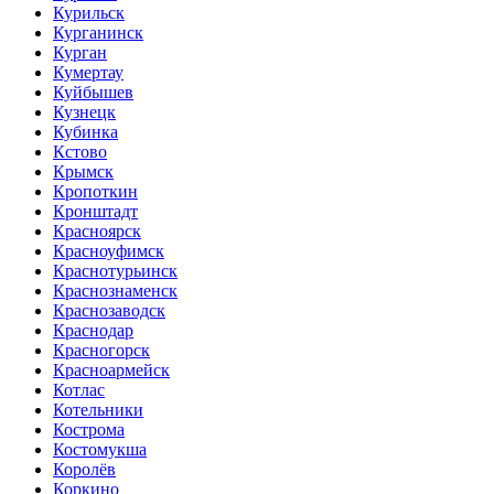
Курильск
Курганинск
Курган
Кумертау
Куйбышев
Кузнецк
Кубинка
Кстово
Крымск
Кропоткин
Кронштадт
Красноярск
Красноуфимск
Краснотурьинск
Краснознаменск
Краснозаводск
Краснодар
Красногорск
Красноармейск
Котлас
Котельники
Кострома
Костомукша
Королёв
Коркино