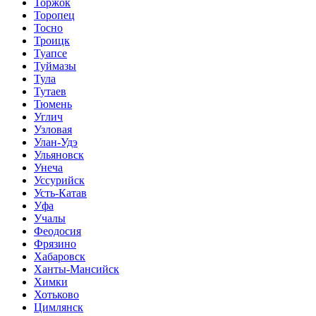
Торжок
Торопец
Тосно
Троицк
Туапсе
Туймазы
Тула
Тутаев
Тюмень
Углич
Узловая
Улан-Удэ
Ульяновск
Унеча
Уссурийск
Усть-Катав
Уфа
Учалы
Феодосия
Фрязино
Хабаровск
Ханты-Мансийск
Химки
Хотьково
Цимлянск