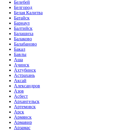
Белебей
Белгород
Белая Калитва
Батайск
Барнаул
Балтийск
Балашиха
Балаково
Балабаново
Бакал
Бавлы
Аша
Ачинск
Ахтубинск
Астрахань
Аксай
Александров
Азов
Асбест
Архангельск
Артемовск
Арск
Армянск
Армавир
Арзамас