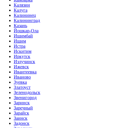
Калязин
Калуга
Калининец
Калининград
Казань
Йошкар-Ола
Ишимбай
Ишим
Истра
Искитим
Иркутск
Излучинск
Ижевск
Ивантеевка
Иваново
Зуевка
Златоуст
Зеленодольск
Звенигород
Заринск
Заречный
Зарайск
Заинск
Задонск