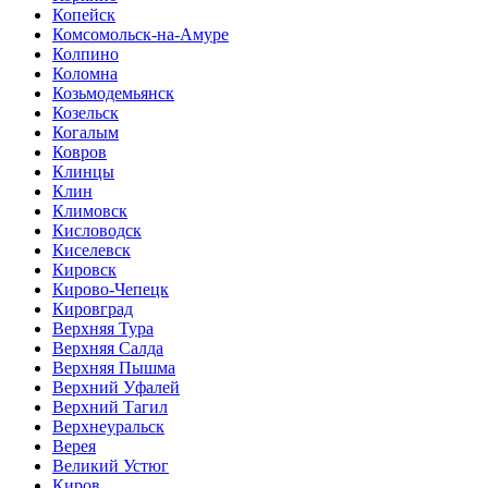
Копейск
Комсомольск-на-Амуре
Колпино
Коломна
Козьмодемьянск
Козельск
Когалым
Ковров
Клинцы
Клин
Климовск
Кисловодск
Киселевск
Кировск
Кирово-Чепецк
Кировград
Верхняя Тура
Верхняя Салда
Верхняя Пышма
Верхний Уфалей
Верхний Тагил
Верхнеуральск
Верея
Великий Устюг
Киров