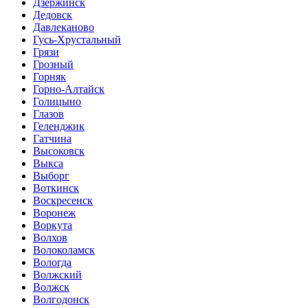
Дзержинск
Дедовск
Давлеканово
Гусь-Хрустальный
Грязи
Грозный
Горняк
Горно-Алтайск
Голицыно
Глазов
Геленджик
Гатчина
Высоковск
Выкса
Выборг
Воткинск
Воскресенск
Воронеж
Воркута
Волхов
Волоколамск
Вологда
Волжский
Волжск
Волгодонск