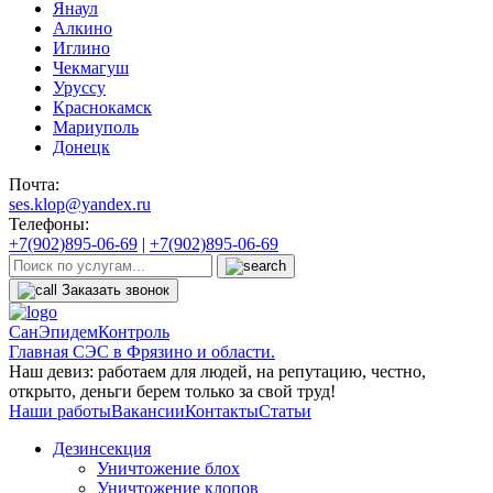
Янаул
Алкино
Иглино
Чекмагуш
Уруссу
Краснокамск
Мариуполь
Донецк
Почта:
ses.klop@yandex.ru
Телефоны:
+7(902)895-06-69
|
+7(902)895-06-69
Заказать звонок
СанЭпидемКонтроль
Главная СЭС в Фрязино и области.
Наш девиз: работаем для людей, на репутацию, честно,
открыто, деньги берем только за свой труд!
Наши работы
Вакансии
Контакты
Статьи
Дезинсекция
Уничтожение блох
Уничтожение клопов