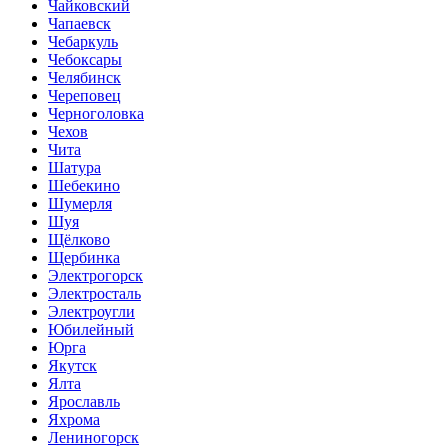
Чайковский
Чапаевск
Чебаркуль
Чебоксары
Челябинск
Череповец
Черноголовка
Чехов
Чита
Шатура
Шебекино
Шумерля
Шуя
Щёлково
Щербинка
Электрогорск
Электросталь
Электроугли
Юбилейный
Юрга
Якутск
Ялта
Ярославль
Яхрома
Лениногорск