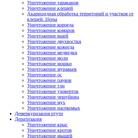
Уничтожение тараканов
Уничтожение клещей
Акарицидная обработка территорий и участков от
клещей. Цены
Уничтожение короеда
Уничтожение комаров
Уничтожение вшей
Уничтожение двухвостки
Уничтожение кожееда
Уничтожение медведки
Уничтожение моли
Уничтожение мошки
Уничтожение муравьев
Уничтожение ос
Уничтожение пауков
Уничтожение тли
Уничтожение уховерток
Уничтожение чешуйниц
Уничтожение мух
Уничтожение насекомых
Демеркуризация ртути
Дератизация
Уничтожение крыс
Уничтожение кротов
Уничтожение мышей