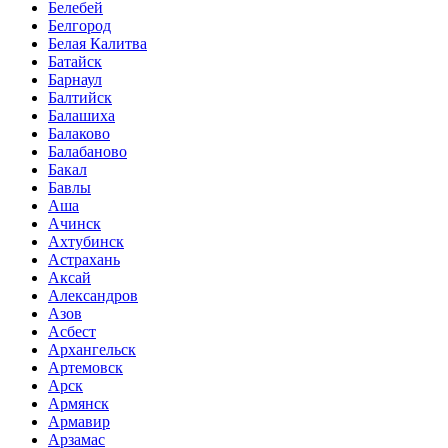
Белебей
Белгород
Белая Калитва
Батайск
Барнаул
Балтийск
Балашиха
Балаково
Балабаново
Бакал
Бавлы
Аша
Ачинск
Ахтубинск
Астрахань
Аксай
Александров
Азов
Асбест
Архангельск
Артемовск
Арск
Армянск
Армавир
Арзамас