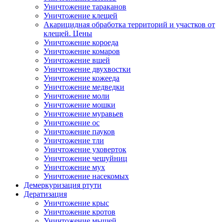
Уничтожение тараканов
Уничтожение клещей
Акарицидная обработка территорий и участков от
клещей. Цены
Уничтожение короеда
Уничтожение комаров
Уничтожение вшей
Уничтожение двухвостки
Уничтожение кожееда
Уничтожение медведки
Уничтожение моли
Уничтожение мошки
Уничтожение муравьев
Уничтожение ос
Уничтожение пауков
Уничтожение тли
Уничтожение уховерток
Уничтожение чешуйниц
Уничтожение мух
Уничтожение насекомых
Демеркуризация ртути
Дератизация
Уничтожение крыс
Уничтожение кротов
Уничтожение мышей