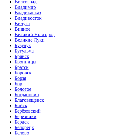
Волгоград
Владимир
Владикавказ
Владивосток
Вичуга
Видное
Великий Новгород
Великие Луки
Бузулук
Бугульма
Брянск
Бронницы
Братск
Боровск
Борзя
Бор
Бологое
Богданович
Благовещенск
Бийск
Берёзовский
Березники
Бердск
Белорецк
Белово