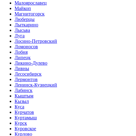
Малоярославец
Майкоп
Магнитогорск
Люберцы
Лыткарино
Лысьва
Луга
Лосино-Петровский
Ломоносов
Лобня
Липецк
Ликино-Дулево
Ливны
Лесосибирск
Лермонтов
Ленинск-Кузнецкий
Лабинск
Кыштым
Кызыл
Куса
Курчатов
Куртамыш
Курск
Куровское
Курлово