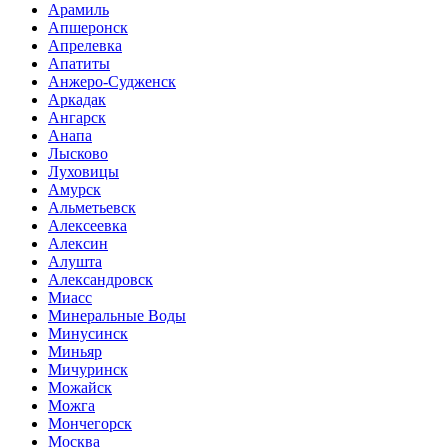
Арамиль
Апшеронск
Апрелевка
Апатиты
Анжеро-Судженск
Аркадак
Ангарск
Анапа
Лысково
Луховицы
Амурск
Альметьевск
Алексеевка
Алексин
Алушта
Александровск
Миасс
Минеральные Воды
Минусинск
Миньяр
Мичуринск
Можайск
Можга
Мончегорск
Москва