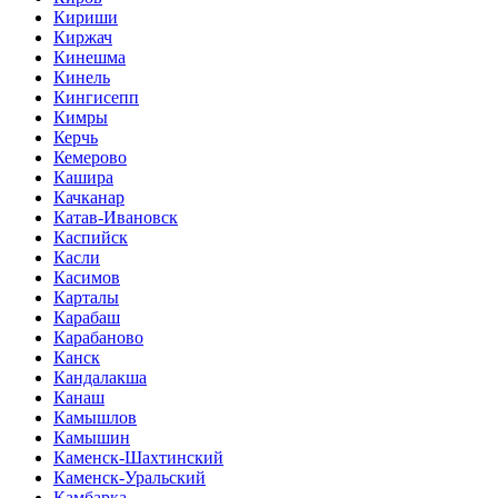
Кириши
Киржач
Кинешма
Кинель
Кингисепп
Кимры
Керчь
Кемерово
Кашира
Качканар
Катав-Ивановск
Каспийск
Касли
Касимов
Карталы
Карабаш
Карабаново
Канск
Кандалакша
Канаш
Камышлов
Камышин
Каменск-Шахтинский
Каменск-Уральский
Камбарка