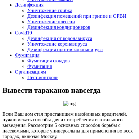
Дезинфекция
Уничтожение грибка
Дезинфекция помещений при гриппе и ОРВИ
Уничтожение плесени
Дезинфекция кондиционеров
Covid19
Дезинфекция от коронавируса
Уничтожение коронавируса
Дезинфекция против коронавируса
Фумигация
Фумигация складов
Фумигация
Организациям
Пест-контроль
Вывести тараканов навсегда
Если Ваш дом стал пристанищем назойливых вредителей,
нужно искать способы для их истребления и тотального
выведения. Рассмотрим 5 основных способов борьбы с
насекомыми, которые универсальны для применения во всех
городах, включая Москву.