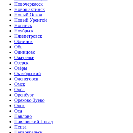
Новочеркасск
Новошахтинск
Новый Оскол
Новый Уренгой
Ногинск
Ноябрьск
Нязепетровск
Обнинск
Обь
Одинцово
Ожерелье
Озерск
Озёры
Октябрьский
Оленегорск
Омск
Орёл
Оренбург
Орехово-Зуево
Орск
Оса
Павлово
Павловский Посад
Пенза
Первоуральск