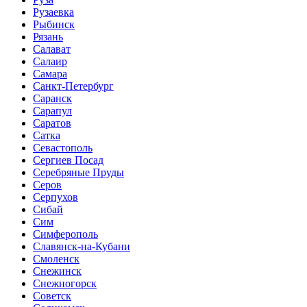
Рузаевка
Рыбинск
Рязань
Салават
Салаир
Самара
Санкт-Петербург
Саранск
Сарапул
Саратов
Сатка
Севастополь
Сергиев Посад
Серебряные Пруды
Серов
Серпухов
Сибай
Сим
Симферополь
Славянск-на-Кубани
Смоленск
Снежинск
Снежногорск
Советск