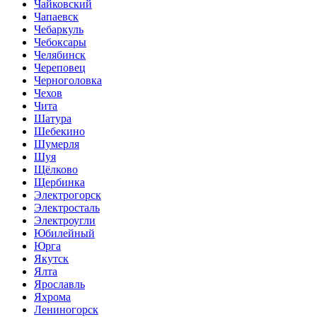
Чайковский
Чапаевск
Чебаркуль
Чебоксары
Челябинск
Череповец
Черноголовка
Чехов
Чита
Шатура
Шебекино
Шумерля
Шуя
Щёлково
Щербинка
Электрогорск
Электросталь
Электроугли
Юбилейный
Юрга
Якутск
Ялта
Ярославль
Яхрома
Лениногорск