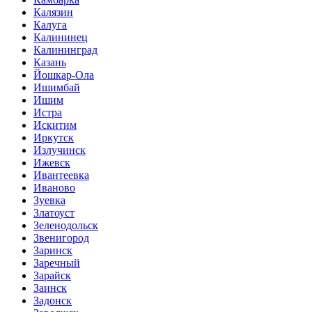
Калязин
Калуга
Калининец
Калининград
Казань
Йошкар-Ола
Ишимбай
Ишим
Истра
Искитим
Иркутск
Излучинск
Ижевск
Ивантеевка
Иваново
Зуевка
Златоуст
Зеленодольск
Звенигород
Заринск
Заречный
Зарайск
Заинск
Задонск