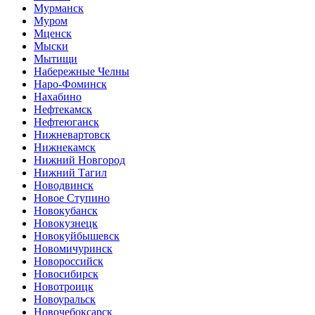
Мурманск
Муром
Мценск
Мыски
Мытищи
Набережные Челны
Наро-Фоминск
Нахабино
Нефтекамск
Нефтеюганск
Нижневартовск
Нижнекамск
Нижний Новгород
Нижний Тагил
Новодвинск
Новое Ступино
Новокубанск
Новокузнецк
Новокуйбышевск
Новомичуринск
Новороссийск
Новосибирск
Новотроицк
Новоуральск
Новочебоксарск