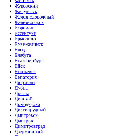
Заволжск
Жуковский
Жигулёвск
Железнодорожный
Железногорск
Ефремов
Ессентуки
Ермолино
Еманжелинск
Елец
Елабуга
Екатеринбург
Ейск
Егорьевск
Евпатория
Дюртюли
Дубна
Дрезна
Донской
Домодедово
Долгопрудный
Дмитровск
Дмитров
Димитровград
Дзержинский