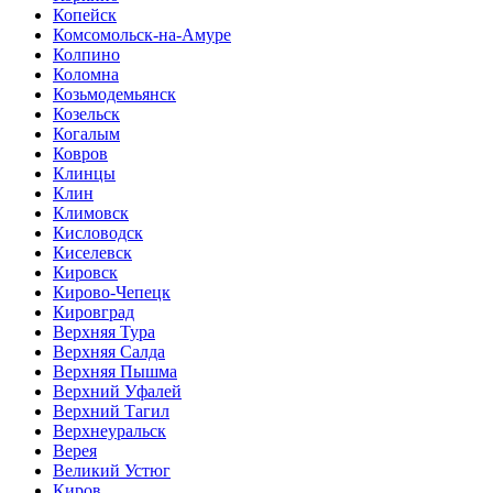
Копейск
Комсомольск-на-Амуре
Колпино
Коломна
Козьмодемьянск
Козельск
Когалым
Ковров
Клинцы
Клин
Климовск
Кисловодск
Киселевск
Кировск
Кирово-Чепецк
Кировград
Верхняя Тура
Верхняя Салда
Верхняя Пышма
Верхний Уфалей
Верхний Тагил
Верхнеуральск
Верея
Великий Устюг
Киров