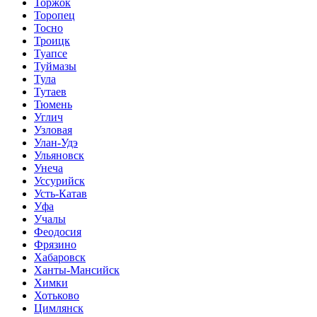
Торжок
Торопец
Тосно
Троицк
Туапсе
Туймазы
Тула
Тутаев
Тюмень
Углич
Узловая
Улан-Удэ
Ульяновск
Унеча
Уссурийск
Усть-Катав
Уфа
Учалы
Феодосия
Фрязино
Хабаровск
Ханты-Мансийск
Химки
Хотьково
Цимлянск