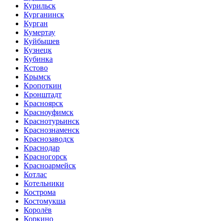
Курильск
Курганинск
Курган
Кумертау
Куйбышев
Кузнецк
Кубинка
Кстово
Крымск
Кропоткин
Кронштадт
Красноярск
Красноуфимск
Краснотурьинск
Краснознаменск
Краснозаводск
Краснодар
Красногорск
Красноармейск
Котлас
Котельники
Кострома
Костомукша
Королёв
Коркино