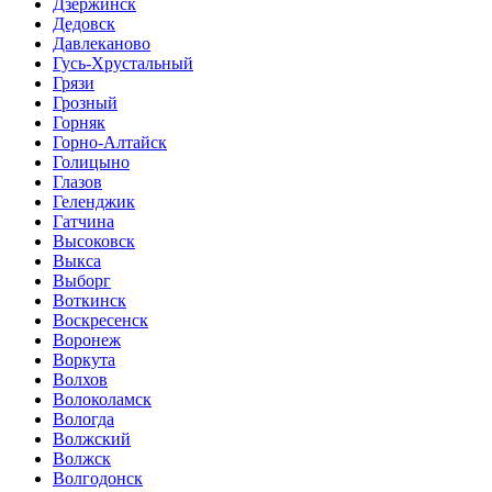
Дзержинск
Дедовск
Давлеканово
Гусь-Хрустальный
Грязи
Грозный
Горняк
Горно-Алтайск
Голицыно
Глазов
Геленджик
Гатчина
Высоковск
Выкса
Выборг
Воткинск
Воскресенск
Воронеж
Воркута
Волхов
Волоколамск
Вологда
Волжский
Волжск
Волгодонск