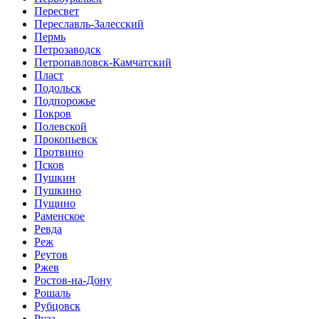
Пересвет
Переславль-Залесский
Пермь
Петрозаводск
Петропавловск-Камчатский
Пласт
Подольск
Подпорожье
Покров
Полевской
Прокопьевск
Протвино
Псков
Пушкин
Пушкино
Пущино
Раменское
Ревда
Реж
Реутов
Ржев
Ростов-на-Дону
Рошаль
Рубцовск
Руза