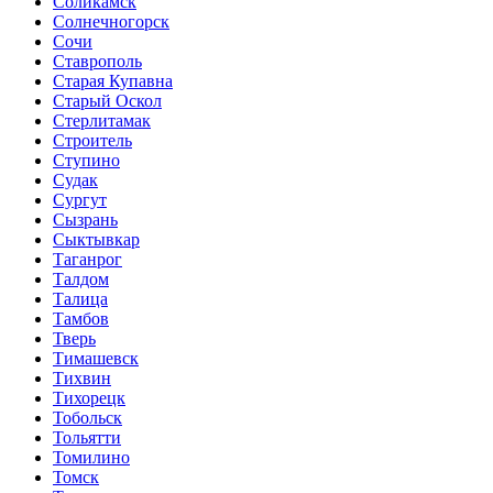
Соликамск
Солнечногорск
Сочи
Ставрополь
Старая Купавна
Старый Оскол
Стерлитамак
Строитель
Ступино
Судак
Сургут
Сызрань
Сыктывкар
Таганрог
Талдом
Талица
Тамбов
Тверь
Тимашевск
Тихвин
Тихорецк
Тобольск
Тольятти
Томилино
Томск