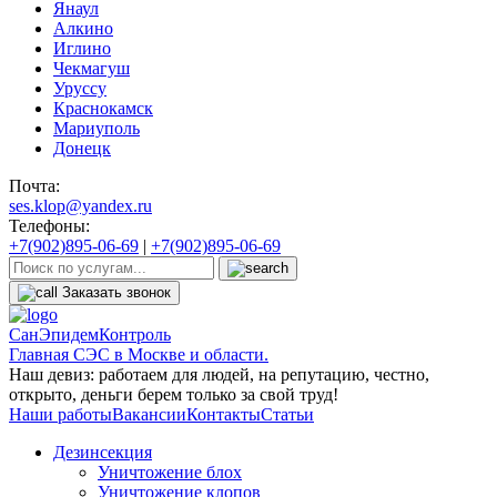
Янаул
Алкино
Иглино
Чекмагуш
Уруссу
Краснокамск
Мариуполь
Донецк
Почта:
ses.klop@yandex.ru
Телефоны:
+7(902)895-06-69
|
+7(902)895-06-69
Заказать звонок
СанЭпидемКонтроль
Главная СЭС в Москве и области.
Наш девиз: работаем для людей, на репутацию, честно,
открыто, деньги берем только за свой труд!
Наши работы
Вакансии
Контакты
Статьи
Дезинсекция
Уничтожение блох
Уничтожение клопов