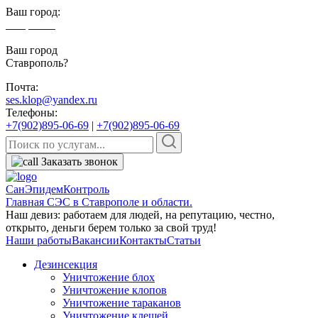
Ваш город:
Ставрополь
Ваш город
Ставрополь?
Почта:
ses.klop@yandex.ru
Телефоны:
+7(902)895-06-69
|
+7(902)895-06-69
Заказать звонок
СанЭпидемКонтроль
Главная СЭС в Ставрополе и области.
Наш девиз: работаем для людей, на репутацию, честно,
открыто, деньги берем только за свой труд!
Наши работы
Вакансии
Контакты
Статьи
Дезинсекция
Уничтожение блох
Уничтожение клопов
Уничтожение тараканов
Уничтожение клещей