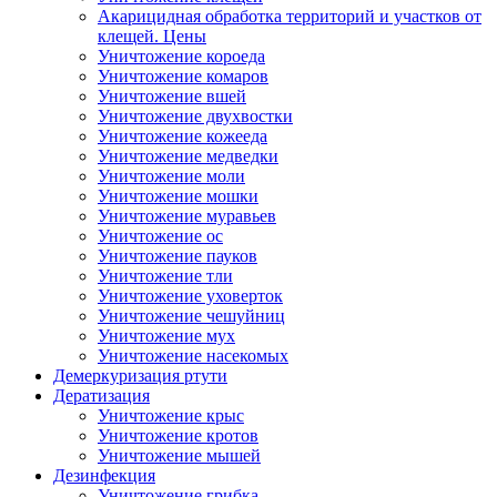
Акарицидная обработка территорий и участков от
клещей. Цены
Уничтожение короеда
Уничтожение комаров
Уничтожение вшей
Уничтожение двухвостки
Уничтожение кожееда
Уничтожение медведки
Уничтожение моли
Уничтожение мошки
Уничтожение муравьев
Уничтожение ос
Уничтожение пауков
Уничтожение тли
Уничтожение уховерток
Уничтожение чешуйниц
Уничтожение мух
Уничтожение насекомых
Демеркуризация ртути
Дератизация
Уничтожение крыс
Уничтожение кротов
Уничтожение мышей
Дезинфекция
Уничтожение грибка