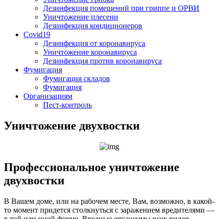
Дезинфекция помещений при гриппе и ОРВИ
Уничтожение плесени
Дезинфекция кондиционеров
Covid19
Дезинфекция от коронавируса
Уничтожение коронавируса
Дезинфекция против коронавируса
Фумигация
Фумигация складов
Фумигация
Организациям
Пест-контроль
Уничтожение двухвостки
Профессиональное уничтожение
двухвостки
В Вашем доме, или на рабочем месте, Вам, возможно, в какой-
то момент придется столкнуться с заражением вредителями —
в той или иной форме. Вредные организмы всех видов