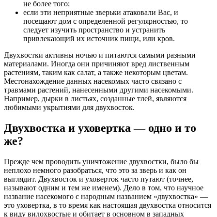
не более того;
если эти неприятные зверьки атаковали Вас, и
посещают дом с определенной регулярностью, то
следует изучить пространство и устранить
привлекающий их источник пищи, или кров.
Двухвостки активны ночью и питаются самыми разными
материалами. Иногда они причиняют вред лиственным
растениям, таким как салат, а также некоторым цветам.
Местонахождение данных насекомых часто связано с
травмами растений, нанесенными другими насекомыми.
Например, дырки в листьях, созданные тлей, являются
любимыми укрытиями для двухвосток.
Двухвостка и уховертка — одно и то
же?
Прежде чем проводить уничтожение двухвостки, было бы
неплохо немного разобраться, что это за зверь и как он
выглядит. Двухвосток и уховерток часто путают (точнее,
называют одним и тем же именем). Дело в том, что научное
название насекомого с народным названием «двухвостка» —
это уховертка, в то время как настоящая двухвостка относится
к виду вилохвостые и обитает в основном в западных