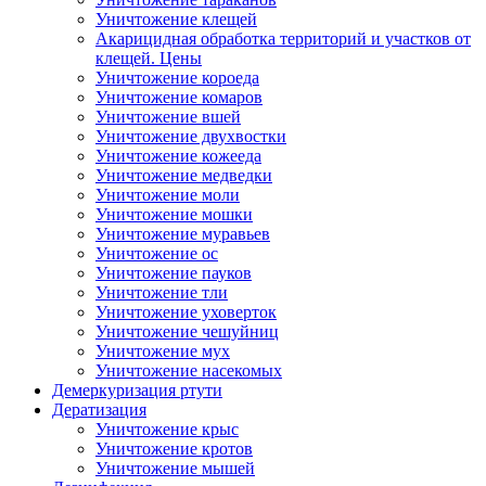
Уничтожение клещей
Акарицидная обработка территорий и участков от
клещей. Цены
Уничтожение короеда
Уничтожение комаров
Уничтожение вшей
Уничтожение двухвостки
Уничтожение кожееда
Уничтожение медведки
Уничтожение моли
Уничтожение мошки
Уничтожение муравьев
Уничтожение ос
Уничтожение пауков
Уничтожение тли
Уничтожение уховерток
Уничтожение чешуйниц
Уничтожение мух
Уничтожение насекомых
Демеркуризация ртути
Дератизация
Уничтожение крыс
Уничтожение кротов
Уничтожение мышей