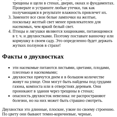
трещины и щели в стенах, дверях, окнах и фундаментах.
Проверьте и устраните любые утечки, так как
получающаяся в результате влажность привлечет их.
Замените все свои белые лампочки на желтые,
поскольку желтый свет менее привлекателен для
насекомых, чем яркий белый свет.
Птицы и лягушки являются хищниками, питающимися
в т. ч. и двухвостками. Поэтому поставьте ванночку или
кормушку в своем саду. Это определенно будет держать
жутких ползунов в страхе!
Факты о двухвостках
эти насекомые питаются листьями, цветами, плодами,
плесенью и насекомыми;
двухвостки прячутся днем и в большом количестве
живут на улице. Они могут быть найдены под грудами
газона, компоста или в отверстиях деревьев. Они
проникают в здания через трещины в стенах;
опасность двухвосток невелика: не распространяют
болезни, но на них может быть страшно смотреть.
Двухвостки это длинные, плоские, узкие по своему строению.
По цвету они бывают темно-коричневые, черные,