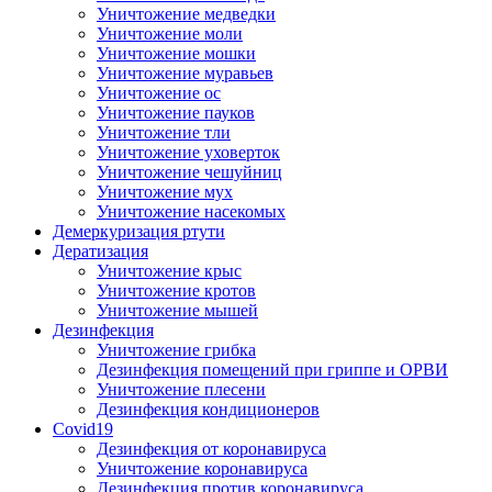
Уничтожение медведки
Уничтожение моли
Уничтожение мошки
Уничтожение муравьев
Уничтожение ос
Уничтожение пауков
Уничтожение тли
Уничтожение уховерток
Уничтожение чешуйниц
Уничтожение мух
Уничтожение насекомых
Демеркуризация ртути
Дератизация
Уничтожение крыс
Уничтожение кротов
Уничтожение мышей
Дезинфекция
Уничтожение грибка
Дезинфекция помещений при гриппе и ОРВИ
Уничтожение плесени
Дезинфекция кондиционеров
Covid19
Дезинфекция от коронавируса
Уничтожение коронавируса
Дезинфекция против коронавируса