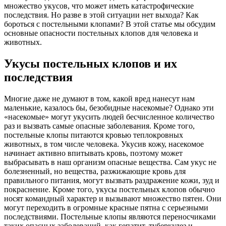
множество укусов, что может иметь катастрофические
последствия. Но разве в этой ситуации нет выхода? Как
бороться с постельными клопами? В этой статье мы обсудим
основные опасности постельных клопов для человека и
животных.
Укусы постельных клопов и их
последствия
Многие даже не думают в том, какой вред нанесут нам
маленькие, казалось бы, безобидные насекомые? Однако эти
«насекомые» могут укусить людей бесчисленное количество
раз и вызвать самые опасные заболевания. Кроме того,
постельные клопы питаются кровью теплокровных
животных, в том числе человека. Укусив кожу, насекомое
начинает активно впитывать кровь, поэтому может
выбрасывать в наш организм опасные вещества. Сам укус не
болезненный, но вещества, разжижающие кровь для
правильного питания, могут вызвать раздражение кожи, зуд и
покраснение. Кроме того, укусы постельных клопов обычно
носят командный характер и вызывают множество пятен. Они
могут переходить в огромные красные пятна с серьезными
последствиями. Постельные клопы являются переносчиками
таких опасных заболеваний, как гепатит, туберкулез и