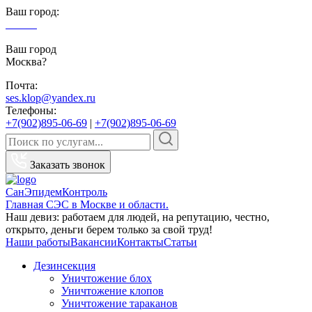
Ваш город:
Москва
Ваш город
Москва?
Почта:
ses.klop@yandex.ru
Телефоны:
+7(902)895-06-69
|
+7(902)895-06-69
Заказать звонок
СанЭпидемКонтроль
Главная СЭС в Москве и области.
Наш девиз: работаем для людей, на репутацию, честно,
открыто, деньги берем только за свой труд!
Наши работы
Вакансии
Контакты
Статьи
Дезинсекция
Уничтожение блох
Уничтожение клопов
Уничтожение тараканов