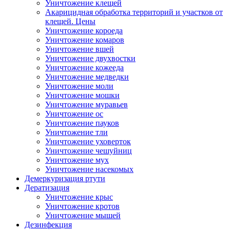
Уничтожение клещей
Акарицидная обработка территорий и участков от
клещей. Цены
Уничтожение короеда
Уничтожение комаров
Уничтожение вшей
Уничтожение двухвостки
Уничтожение кожееда
Уничтожение медведки
Уничтожение моли
Уничтожение мошки
Уничтожение муравьев
Уничтожение ос
Уничтожение пауков
Уничтожение тли
Уничтожение уховерток
Уничтожение чешуйниц
Уничтожение мух
Уничтожение насекомых
Демеркуризация ртути
Дератизация
Уничтожение крыс
Уничтожение кротов
Уничтожение мышей
Дезинфекция